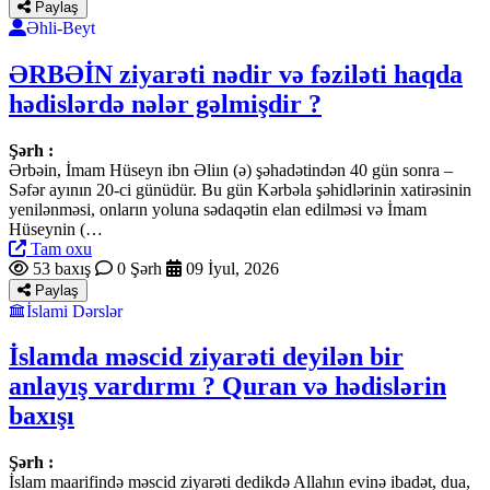
Paylaş
Əhli-Beyt
ƏRBƏİN ziyarəti nədir və fəziləti haqda
hədislərdə nələr gəlmişdir ?
Şərh :
Ərbəin, İmam Hüseyn ibn Əliın (ə) şəhadətindən 40 gün sonra –
Səfər ayının 20-ci günüdür. Bu gün Kərbəla şəhidlərinin xatirəsinin
yenilənməsi, onların yoluna sədaqətin elan edilməsi və İmam
Hüseynin (…
Tam oxu
53 baxış
0 Şərh
09 İyul, 2026
Paylaş
İslami Dərslər
İslamda məscid ziyarəti deyilən bir
anlayış vardırmı ? Quran və hədislərin
baxışı
Şərh :
İslam maarifində məscid ziyarəti dedikdə Allahın evinə ibadət, dua,