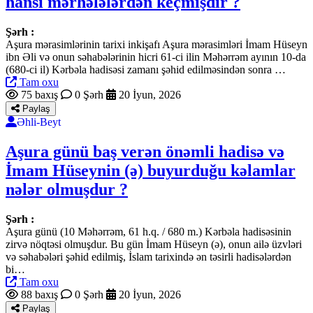
hansı mərhələlərdən keçmişdir ?
Şərh :
Aşura mərasimlərinin tarixi inkişafı Aşura mərasimləri İmam Hüseyn
ibn Əli və onun səhabələrinin hicri 61-ci ilin Məhərrəm ayının 10-da
(680-ci il) Kərbəla hadisəsi zamanı şəhid edilməsindən sonra …
Tam oxu
75 baxış
0 Şərh
20 İyun, 2026
Paylaş
Əhli-Beyt
Aşura günü baş verən önəmli hadisə və
İmam Hüseynin (ə) buyurduğu kəlamlar
nələr olmuşdur ?
Şərh :
Aşura günü (10 Məhərrəm, 61 h.q. / 680 m.) Kərbəla hadisəsinin
zirvə nöqtəsi olmuşdur. Bu gün İmam Hüseyn (ə), onun ailə üzvləri
və səhabələri şəhid edilmiş, İslam tarixində ən təsirli hadisələrdən
bi…
Tam oxu
88 baxış
0 Şərh
20 İyun, 2026
Paylaş