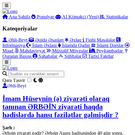
Ana Səhifə
Populyar
AI Köməkçi (Yeni)
Statistikalar
Kateqoriyalar
Əhli-Beyt
Əqidə Əsasları
Əxlaq
Fiqhi Məsələlər
Informasiya
İslam Əxlaqı
İslamda Qadın
İslami Dərslər
Məad
Məhdəviyyət
Müxtəlif Mövzular
Peyğəmbərlər
Quranın Baxışı
Səhabələr
Şübhələr
Tarixi Faktlar
Qara Təsvir
Əhli-Beyt
İmam Hüseynin (ə) ziyarəti olaraq
tanınan ƏRBƏİN ziyarəti haqda
hədislərdə hansı fəzilətlər gəlmişdir ?
Şərh :
Ərbəin ziyarəti nədir? Ərbəin Aşura hadisəsindən 40 gün sonra,