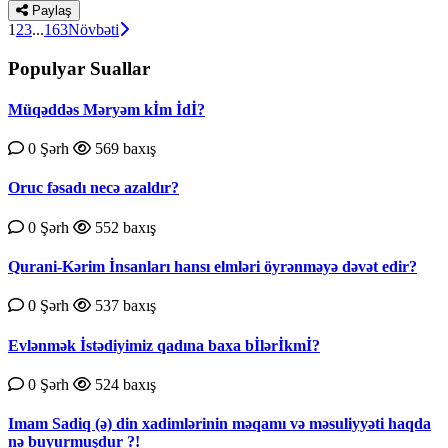
Paylaş
1
2
3
...
163
Növbəti
Populyar Suallar
Müqəddəs Məryəm kİm İdİ?
0 Şərh
569 baxış
Oruc fəsadı necə azaldır?
0 Şərh
552 baxış
Qurаni-Kərim İnsаnlаrı hаnsı еlmləri öyrənməyə dəvət еdir?
0 Şərh
537 baxış
Evlənmək İstədiyimiz qadına baxa bİlərİkmİ?
0 Şərh
524 baxış
Imam Sadiq (ə) din xadimlərinin məqamı və məsuliyyəti haqda
nə buyurmuşdur ?!