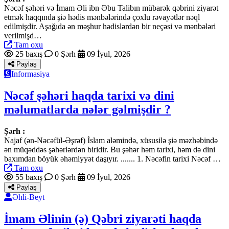
Nəcəf şəhəri və İmam Əli ibn Əbu Talibın mübarək qəbrini ziyarət
etmək haqqında şiə hədis mənbələrində çoxlu rəvayətlər nəql
edilmişdir. Aşağıda ən məşhur hədislərdən bir neçəsi və mənbələri
verilmişd…
Tam oxu
25 baxış
0 Şərh
09 İyul, 2026
Paylaş
Informasiya
Nəcəf şəhəri haqda tarixi və dini
məlumatlarda nələr gəlmişdir ?
Şərh :
Najaf (ən-Nəcəfül-Əşrəf) İslam aləmində, xüsusilə şiə məzhəbində
ən müqəddəs şəhərlərdən biridir. Bu şəhər həm tarixi, həm də dini
baxımdan böyük əhəmiyyət daşıyır. ....... 1. Nəcəfin tarixi Nəcəf …
Tam oxu
55 baxış
0 Şərh
09 İyul, 2026
Paylaş
Əhli-Beyt
İmam Əlinin (ə) Qəbri ziyarəti haqda