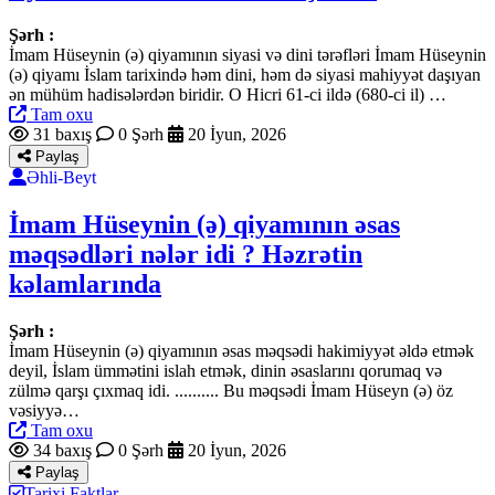
Şərh :
İmam Hüseynin (ə) qiyamının siyasi və dini tərəfləri İmam Hüseynin
(ə) qiyamı İslam tarixində həm dini, həm də siyasi mahiyyət daşıyan
ən mühüm hadisələrdən biridir. O Hicri 61-ci ildə (680-ci il) …
Tam oxu
31 baxış
0 Şərh
20 İyun, 2026
Paylaş
Əhli-Beyt
İmam Hüseynin (ə) qiyamının əsas
məqsədləri nələr idi ? Həzrətin
kəlamlarında
Şərh :
İmam Hüseynin (ə) qiyamının əsas məqsədi hakimiyyət əldə etmək
deyil, İslam ümmətini islah etmək, dinin əsaslarını qorumaq və
zülmə qarşı çıxmaq idi. .......... Bu məqsədi İmam Hüseyn (ə) öz
vəsiyyə…
Tam oxu
34 baxış
0 Şərh
20 İyun, 2026
Paylaş
Tarixi Faktlar