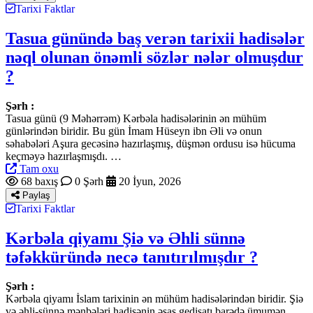
Tarixi Faktlar
Tasua günündə baş verən tarixii hadisələr
nəql olunan önəmli sözlər nələr olmuşdur
?
Şərh :
Tasua günü (9 Məhərrəm) Kərbəla hadisələrinin ən mühüm
günlərindən biridir. Bu gün İmam Hüseyn ibn Əli və onun
səhabələri Aşura gecəsinə hazırlaşmış, düşmən ordusu isə hücuma
keçməyə hazırlaşmışdı. …
Tam oxu
68 baxış
0 Şərh
20 İyun, 2026
Paylaş
Tarixi Faktlar
Kərbəla qiyamı Şiə və Əhli sünnə
təfəkküründə necə tanıtırılmışdır ?
Şərh :
Kərbəla qiyamı İslam tarixinin ən mühüm hadisələrindən biridir. Şiə
və əhli-sünnə mənbələri hadisənin əsas gedişatı barədə ümumən