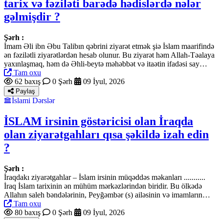
tarix və fəziləti barədə hədislərdə nələr
gəlmişdir ?
Şərh :
İmam Əli ibn Əbu Talibın qəbrini ziyarət etmək şiə İslam maarifində
ən fəzilətli ziyarətlərdən hesab olunur. Bu ziyarət həm Allah-Təalaya
yaxınlaşmaq, həm də Əhli-beytə məhəbbət və itaətin ifadəsi say…
Tam oxu
62 baxış
0 Şərh
09 İyul, 2026
Paylaş
İslami Dərslər
İSLAM irsinin göstəricisi olan İraqda
olan ziyarətgahları qısa şəkildə izah edin
?
Şərh :
İraqdakı ziyarətgahlar – İslam irsinin müqəddəs məkanları ...........
İraq İslam tarixinin ən mühüm mərkəzlərindən biridir. Bu ölkədə
Allahın saleh bəndələrinin, Peyğəmbər (s) ailəsinin və imamların…
Tam oxu
80 baxış
0 Şərh
09 İyul, 2026