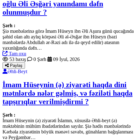
oğlu Əli Əsğəri yanındamı dəfn
olunmuşdur ?
Şərh :
Şiə mənbələrinə görə İmam Hüseyn ibn Əli Aşura günü qucağında
şəhid olan altı aylıq körpəsi Əli əl-Əsğər ibn Hüseyn (bəzi
mənbələrdə Abdullah ər-Rəzi adı ilə də qeyd edilir) atasının
yaxınlığında dəfn…
Tam oxu
53 baxış
0 Şərh
09 İyul, 2026
Paylaş
Əhli-Beyt
İmam Hüseynin (ə) ziyarəti haqda dini
mətnlərdə nələr gəlmiş, və fəziləti haqda
tapşırıqlar verilmişdirmi ?
Şərh :
İmam Hüseynin (ə) ziyarəti İslamın, xüsusilə Əhli-beyt (ə)
məktəbinin mühüm ibadətlərindən sayılır. Şiə hədis mənbələrində
Kərbəla ziyarətinin böyük mənəvi savabı, günahların bağışlanması
və Peyğəmbər…