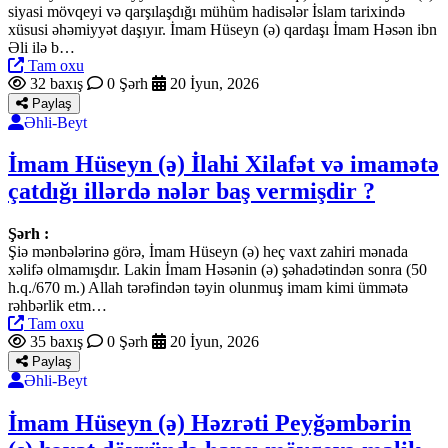
siyasi mövqeyi və qarşılaşdığı mühüm hadisələr İslam tarixində
xüsusi əhəmiyyət daşıyır. İmam Hüseyn (ə) qardaşı İmam Həsən ibn
Əli ilə b…
Tam oxu
32 baxış
0 Şərh
20 İyun, 2026
Paylaş
Əhli-Beyt
İmam Hüseyn (ə) İlahi Xilafət və imamətə
çatdığı illərdə nələr baş vermişdir ?
Şərh :
Şiə mənbələrinə görə, İmam Hüseyn (ə) heç vaxt zahiri mənada
xəlifə olmamışdır. Lakin İmam Həsənin (ə) şəhadətindən sonra (50
h.q./670 m.) Allah tərəfindən təyin olunmuş imam kimi ümmətə
rəhbərlik etm…
Tam oxu
35 baxış
0 Şərh
20 İyun, 2026
Paylaş
Əhli-Beyt
İmam Hüseyn (ə) Həzrəti Peyğəmbərin