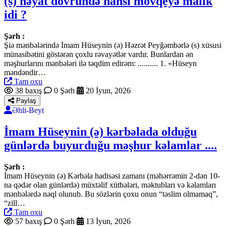
(s) həyat dövründə hansı mövqeyə malik
idi ?
Şərh :
Şiə mənbələrində İmam Hüseynin (ə) Həzrət Peyğəmbərlə (s) xüsusi
münasibətini göstərən çoxlu rəvayətlər vardır. Bunlardan ən
məşhurlarını mənbələri ilə təqdim edirəm: .......... 1. «Hüseyn
məndəndir…
Tam oxu
38 baxış
0 Şərh
20 İyun, 2026
Paylaş
Əhli-Beyt
İmam Hüseynin (ə) kərbəlada olduğu
günlərdə buyurduğu məşhur kəlamlar ....
Şərh :
İmam Hüseynin (ə) Kərbəla hadisəsi zamanı (məhərrəmin 2-dən 10-
na qədər olan günlərdə) müxtəlif xütbələri, məktubları və kəlamları
mənbələrdə nəql olunub. Bu sözlərin çoxu onun “təslim olmamaq”,
“zill…
Tam oxu
57 baxış
0 Şərh
13 İyun, 2026