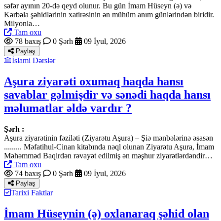
səfər ayının 20-də qeyd olunur. Bu gün İmam Hüseyn (ə) və
Kərbəla şəhidlərinin xatirəsinin ən mühüm anım günlərindən biridir.
Milyonla…
Tam oxu
78 baxış
0 Şərh
09 İyul, 2026
Paylaş
İslami Dərslər
Aşura ziyarəti oxumaq haqda hansı
savablar gəlmişdir və sənədi haqda hansı
məlumatlar əldə vardır ?
Şərh :
Aşura ziyarətinin fəziləti (Ziyarətu Aşura) – Şiə mənbələrinə əsasən
......... Məfatihul-Cinan kitabında nəql olunan Ziyarətu Aşura, İmam
Məhəmməd Baqirdən rəvayət edilmiş ən məşhur ziyarətlərdəndir…
Tam oxu
74 baxış
0 Şərh
09 İyul, 2026
Paylaş
Tarixi Faktlar
İmam Hüseynin (ə) oxlanaraq şəhid olan