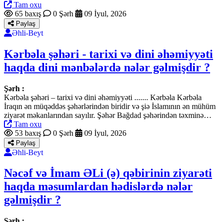
Tam oxu
65 baxış
0 Şərh
09 İyul, 2026
Paylaş
Əhli-Beyt
Kərbəla şəhəri - tarixi və dini əhəmiyyəti
haqda dini mənbələrdə nələr gəlmişdir ?
Şərh :
Kərbəla şəhəri – tarixi və dini əhəmiyyəti ....... Kərbəla Kərbəla
İraqın ən müqəddəs şəhərlərindən biridir və şiə İslamının ən mühüm
ziyarət məkanlarından sayılır. Şəhər Bağdad şəhərindən təxminə…
Tam oxu
53 baxış
0 Şərh
09 İyul, 2026
Paylaş
Əhli-Beyt
Nəcəf və İmam ƏLi (ə) qəbirinin ziyarəti
haqda məsumlardan hədislərdə nələr
gəlmişdir ?
Şərh :