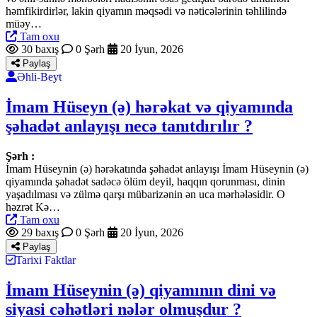
həmfikirdirlər, lakin qiyamın məqsədi və nəticələrinin təhlilində
müəy…
Tam oxu
30 baxış
0 Şərh
20 İyun, 2026
Paylaş
Əhli-Beyt
İmam Hüseyn (ə) hərəkat və qiyamında
şəhadət anlayışı necə tanıtdırılır ?
Şərh :
İmam Hüseynin (ə) hərəkatında şəhadət anlayışı İmam Hüseynin (ə)
qiyamında şəhadət sadəcə ölüm deyil, haqqın qorunması, dinin
yaşadılması və zülmə qarşı mübarizənin ən uca mərhələsidir. O
həzrət Kə…
Tam oxu
29 baxış
0 Şərh
20 İyun, 2026
Paylaş
Tarixi Faktlar
İmam Hüseynin (ə) qiyamının dini və
siyasi cəhətləri nələr olmuşdur ?