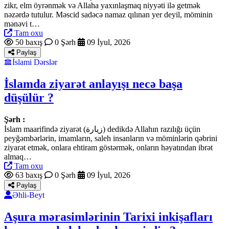
zikr, elm öyrənmək və Allaha yaxınlaşmaq niyyəti ilə getmək
nəzərdə tutulur. Məscid sadəcə namaz qılınan yer deyil, möminin
mənəvi t…
Tam oxu
50 baxış
0 Şərh
09 İyul, 2026
Paylaş
İslami Dərslər
İslamda ziyarət anlayışı necə başa
düşülür ?
Şərh :
İslam maarifində ziyarət (زيارة) dedikdə Allahın razılığı üçün
peyğəmbərlərin, imamların, saleh insanların və möminlərin qəbrini
ziyarət etmək, onlara ehtiram göstərmək, onların həyatından ibrət
almaq…
Tam oxu
63 baxış
0 Şərh
09 İyul, 2026
Paylaş
Əhli-Beyt
Aşura mərasimlərinin Tarixi inkişafları