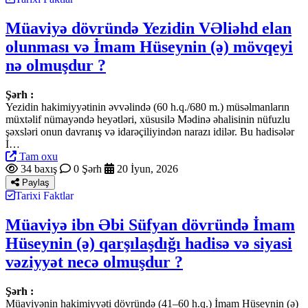
Müaviyə dövründə Yezidin VƏliəhd elan
olunması və İmam Hüseynin (ə) mövqeyi
nə olmuşdur ?
Şərh :
Yezidin hakimiyyətinin əvvəlində (60 h.q./680 m.) müsəlmanların
müxtəlif nümayəndə heyətləri, xüsusilə Mədinə əhalisinin nüfuzlu
şəxsləri onun davranış və idarəçiliyindən narazı idilər. Bu hadisələr
İ…
Tam oxu
34 baxış
0 Şərh
20 İyun, 2026
Paylaş
Tarixi Faktlar
Müaviyə ibn Əbi Süfyan dövründə İmam
Hüseynin (ə) qarşılaşdığı hadisə və siyasi
vəziyyət necə olmuşdur ?
Şərh :
Müaviyənin hakimiyyəti dövründə (41–60 h.q.) İmam Hüseynin (ə)