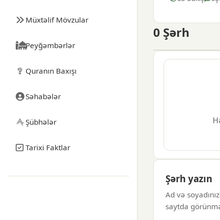
Müxtəlif Mövzular
0
Şərh
Peyğəmbərlər
Quranın Baxışı
Səhabələr
Hə
Şübhələr
Tarixi Faktlar
Şərh yazın
Ad və soyadınız
saytda görünm