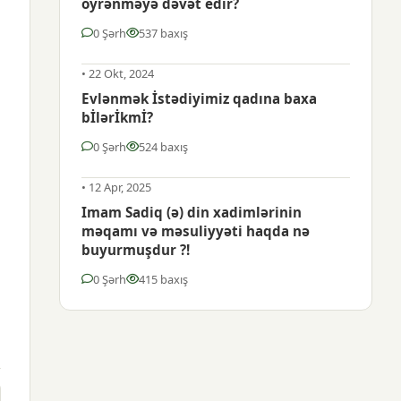
öyrənməyə dəvət еdir?
0 Şərh
537 baxış
• 22 Okt, 2024
Evlənmək İstədiyimiz qadına baxa
bİlərİkmİ?
0 Şərh
524 baxış
• 12 Apr, 2025
Imam Sadiq (ə) din xadimlərinin
məqamı və məsuliyyəti haqda nə
buyurmuşdur ?!
0 Şərh
415 baxış