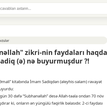
vzular
əllah" zikri-nin faydaları haqd
adiq (ə) nə buyurmuşdur ?!
Əmali” kitabında İmam Sadiqdən (əleyhis-səlam) rəvayət
buyurdu:
r gün 30 dəfə “Subhanəllah” desə Allah-təala ondan 70 növ
dırar ki, onların ən yüngülü fəqirlik bəlasıdır. 2-ci faydası