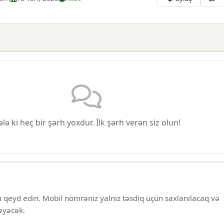
lə ki heç bir şərh yoxdur. İlk şərh verən siz olun!
ı qeyd edin. Mobil nömrəniz yalnız təsdiq üçün saxlanılacaq və
əyəcək.