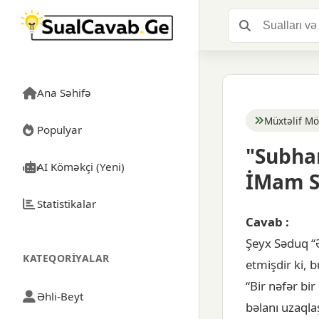
Ana Səhifə
Müxtəlif Mö
Populyar
"Subhan
AI Köməkçi (Yeni)
İMam S
Statistikalar
Cavab :
Şeyx Səduq “
KATEQORIYALAR
etmişdir ki, 
“Bir nəfər bi
Əhli-Beyt
bəlanı uzaqlaş