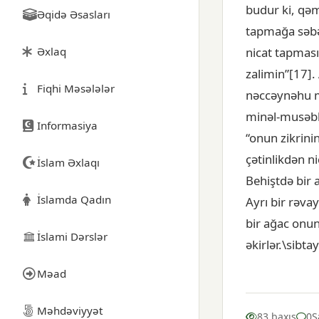
budur ki, qəm
Əqidə Əsasları
tapmağa səbə
Əxlaq
nicat tapması
zalimin”[17].
Fiqhi Məsələlər
nəccəynəhu m
minəl-musəbbi
Informasiya
“onun zikrini
çətinlikdən ni
İslam Əxlaqı
Behiştdə bir 
İslamda Qadın
Ayrı bir rəva
bir ağac onun
İslami Dərslər
əkirlər.\sibt
Məad
Məhdəviyyət
83 baxış
0
Ş