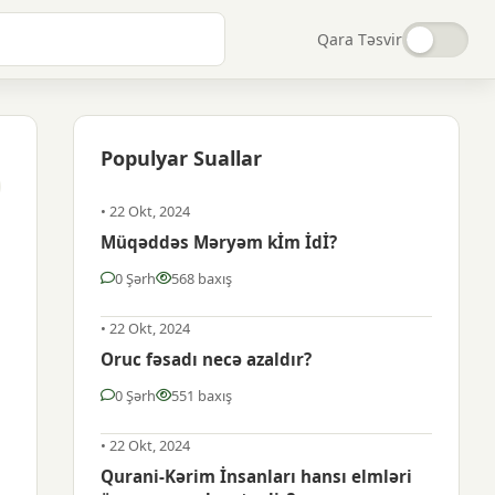
Qara Təsvir
Populyar Suallar
• 22 Okt, 2024
a
Müqəddəs Məryəm kİm İdİ?
0 Şərh
568 baxış
• 22 Okt, 2024
Oruc fəsadı necə azaldır?
0 Şərh
551 baxış
• 22 Okt, 2024
Qurаni-Kərim İnsаnlаrı hаnsı еlmləri