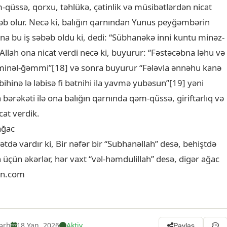
-qüssə, qorxu, təhlükə, çətinlik və müsibətlərdən nicat
b olur. Necə ki, balığın qarnından Yunus peyğəmbərin
na bu iş səbəb oldu ki, dedi: “Sübhanəkə inni kuntu minəz-
 Allah ona nicat verdi necə ki, buyurur: “Fəstəcəbna ləhu və
inəl-ğəmmi”[18] və sonra buyurur “Fələvla ənnəhu kanə
hinə lə ləbisə fi bətnihi ila yavmə yubəsun”[19] yəni
n bərəkəti ilə ona balığın qarnında qəm-qüssə, giriftarlıq və
cat verdik.
ağac
yətdə vardır ki, Bir nəfər bir “Subhanəllah” desə, behiştdə
 üçün əkərlər, hər vaxt “vəl-həmdulillah” desə, digər ağac
ayn.com
ərh
18 Yan, 2026
Aktiv
Paylaş