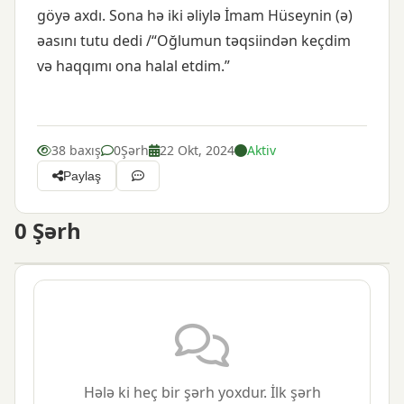
göyə axdı. Sona hə iki əliylə İmam Hüseynin (ə)
əasını tutu dedi /“Oğlumun təqsiindən keçdim
və haqqımı ona halal etdim.”
38 baxış
0
Şərh
22 Okt, 2024
Aktiv
Paylaş
0
Şərh
Hələ ki heç bir şərh yoxdur. İlk şərh