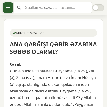
Müxtəlif Mövzular
ANA QARĞIŞI QƏBİR ƏZABINA
SƏBƏB OLARMI?
Cavab :
Günləin iində Əshai-Kəsa-Peyğəmə (s.a.v.v.), Əli
(ə), Zəha (s.ə.), İmam Həsən (ə) və İmam Hüseyn
(ə) əqi qəistanlığında olakən qəilədən iindən
əzalı səsin gəldiyini eşitdilə. Peyğəmə (s.a.v.v.)
üzünü həmin qəə tutu ölünü səslədi /“Ey Allahın
əndəsi! Allahın izni ilə qəidən qalx!” /Peyğəməin