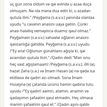
üç gün sona öldüm və qəi evində u əzaa düça
olmuşam. Nə ola mənə dua edin ki, u əzadan
qutula ilim.” /Peyğəmə (s.a.v.v.) yanında olanlaa
uyudu “u cavanın anasını uaya gətiin. Çünki
anası halallıq veməyincə duamız qəul olmaz.”
Peyğəməin (s.a.v.v.) səhaələi oğlanın anasını
qəistanlığa gətidilə. Peyğəmə (s.a.v.v.) uyudu
/“Ey ana! Oğlunun günahlaını ağışla ki, qəi
əzaından qutula ilsin.” /Qadın dedi “Mən onu
heç vaxt ağışlamaam! /Peyğəmə (s.a.v.v.), Əli (ə),
həzət Zəha (s.ə.) və İmam Həsən (ə) nə qədə isa
etdiləsə də qadın azı olmadı. Sona İmam
Hüseynə (ə) çatanda üzünü həmin qadına tutu
uyudu /“Ey qadın! aamın, atamın, anamın və
qadaşımın şəfaətini qəul etmədin. Heç olmasa
mənim şəfaətimi qəul et.” /Qadın aşını qaldıı