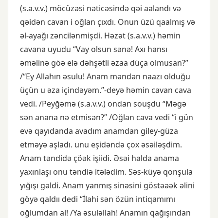
(s.a.v.v.) möcüzəsi nəticəsində qəi aalandı və
qəidən cavan i oğlan çıxdı. Onun üzü qaalmış və
əl-ayağı zəncilənmişdi. Həzət (s.a.v.v.) həmin
cavana uyudu “Vay olsun sənə! Axı hansı
əməlinə göə elə dəhşətli əzaa düça olmusan?”
/“Ey Allahın əsulu! Anam məndən naazı olduğu
üçün u əza içindəyəm.”-deyə həmin cavan cava
vedi. /Peyğəmə (s.a.v.v.) ondan souşdu “Məgə
sən anana nə etmisən?” /Oğlan cava vedi “i gün
evə qayıdanda avadım anamdan giley-güza
etməyə aşladı. unu eşidəndə çox əsəiləşdim.
Anam təndidə çöək işiidi. Əsəi halda anama
yaxınlaşı onu təndiə itələdim. Səs-küyə qonşula
yığışı gəldi. Anam yanmış sinəsini göstəəək əlini
göyə qaldıı dedi “İlahi sən özün intiqamımı
oğlumdan al! /Ya əsuləllah! Anamın qağışından