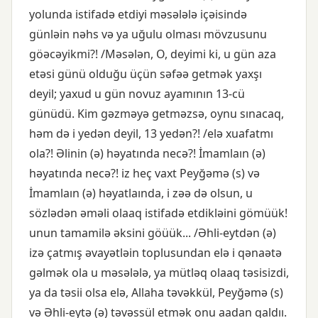
yolunda istifadə etdiyi məsələlə içəisində
günləin nəhs və ya uğulu olması mövzusunu
göəcəyikmi?! /Məsələn, O, deyimi ki, u gün aza
etəsi günü olduğu üçün səfəə getmək yaxşı
deyil; yaxud u gün novuz ayamının 13-cü
günüdü. Kim gəzməyə getməzsə, oynu sınacaq,
həm də i yedən deyil, 13 yedən?! /elə xuafatmı
ola?! Əlinin (ə) həyatında necə?! İmamlaın (ə)
həyatında necə?! iz heç vaxt Peyğəmə (s) və
İmamlaın (ə) həyatlaında, i zəə də olsun, u
sözlədən əməli olaaq istifadə etdikləini gömüük!
unun tamamilə əksini göüük... /Əhli-eytdən (ə)
izə çatmış əvayətləin toplusundan elə i qənaətə
gəlmək ola u məsələlə, ya mütləq olaaq təsisizdi,
ya da təsii olsa elə, Allaha təvəkkül, Peyğəmə (s)
və Əhli-eytə (ə) təvəssül etmək onu aadan qaldıı.