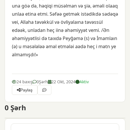
una göə də, həqiqi müsəlman və şiə, əməli olaaq
unlaa etina etmi. Səfəə getmək istədikdə sədəqə
vei, Allaha təvəkkül və övliyalaına təvəssül
edəək, unladan heç iinə əhəmiyyət vemi. /Ən
əhəmiyyətlisi də taıxdə Peyğəmə (s) və İmamlaın
(ə) u məsələləə əməl etmələi aədə heç i mətn ye
almamışdı!»
24 baxış
0
Şərh
22 Okt, 2024
Aktiv
Paylaş
0
Şərh