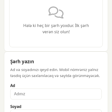
Hələ ki heç bir şərh yoxdur. İlk şərh
verən siz olun!
Şərh yazın
Ad və soyadınızı qeyd edin. Mobil nömrəniz yalnız
təsdiq üçün saxlanılacaq və saytda görünməyəcək.
Ad
Soyad