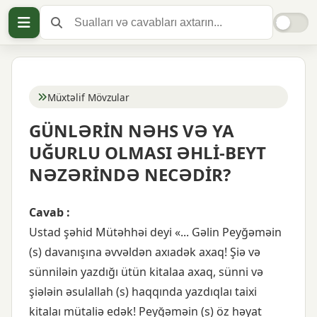
Müxtəlif Mövzular
GÜNLƏRİN NƏHS VƏ YA
UĞURLU OLMASI ƏHLİ-BEYT
NƏZƏRİNDƏ NECƏDİR?
Cavab :
Ustad şəhid Mütəhhəi deyi «... Gəlin Peyğəməin
(s) davanışına əvvəldən axıadək axaq! Şiə və
sünniləin yazdığı ütün kitalaa axaq, sünni və
şiələin əsulallah (s) haqqında yazdıqlaı taixi
kitalaı mütaliə edək! Peyğəməin (s) öz həyat