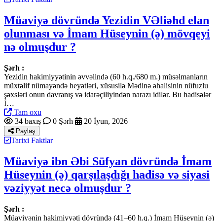
Müaviyə dövründə Yezidin VƏliəhd elan
olunması və İmam Hüseynin (ə) mövqeyi
nə olmuşdur ?
Şərh :
Yezidin hakimiyyətinin əvvəlində (60 h.q./680 m.) müsəlmanların
müxtəlif nümayəndə heyətləri, xüsusilə Mədinə əhalisinin nüfuzlu
şəxsləri onun davranış və idarəçiliyindən narazı idilər. Bu hadisələr
İ…
Tam oxu
34 baxış
0 Şərh
20 İyun, 2026
Paylaş
Tarixi Faktlar
Müaviyə ibn Əbi Süfyan dövründə İmam
Hüseynin (ə) qarşılaşdığı hadisə və siyasi
vəziyyət necə olmuşdur ?
Şərh :
Müaviyənin hakimiyyəti dövründə (41–60 h.q.) İmam Hüseynin (ə)