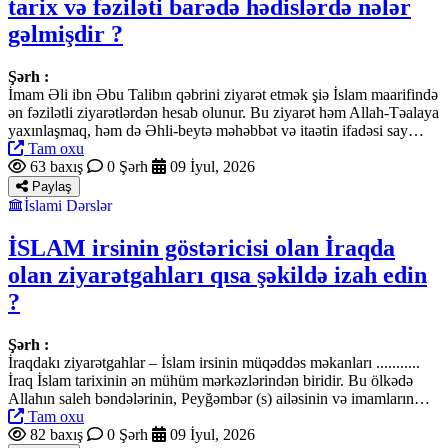
tarix və fəziləti barədə hədislərdə nələr
gəlmişdir ?
Şərh :
İmam Əli ibn Əbu Talibın qəbrini ziyarət etmək şiə İslam maarifində
ən fəzilətli ziyarətlərdən hesab olunur. Bu ziyarət həm Allah-Təalaya
yaxınlaşmaq, həm də Əhli-beytə məhəbbət və itaətin ifadəsi say…
Tam oxu
63 baxış
0 Şərh
09 İyul, 2026
Paylaş
İslami Dərslər
İSLAM irsinin göstəricisi olan İraqda
olan ziyarətgahları qısa şəkildə izah edin
?
Şərh :
İraqdakı ziyarətgahlar – İslam irsinin müqəddəs məkanları ...........
İraq İslam tarixinin ən mühüm mərkəzlərindən biridir. Bu ölkədə
Allahın saleh bəndələrinin, Peyğəmbər (s) ailəsinin və imamların…
Tam oxu
82 baxış
0 Şərh
09 İyul, 2026