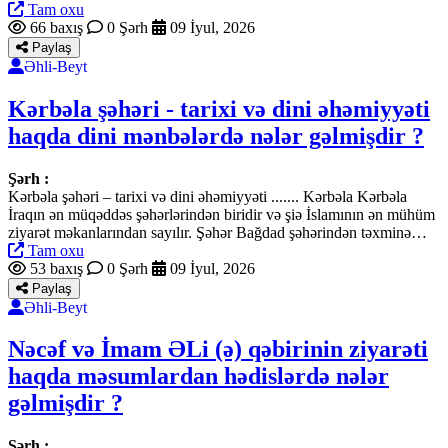
Tam oxu
66 baxış
0 Şərh
09 İyul, 2026
Paylaş
Əhli-Beyt
Kərbəla şəhəri - tarixi və dini əhəmiyyəti
haqda dini mənbələrdə nələr gəlmişdir ?
Şərh :
Kərbəla şəhəri – tarixi və dini əhəmiyyəti ....... Kərbəla Kərbəla
İraqın ən müqəddəs şəhərlərindən biridir və şiə İslamının ən mühüm
ziyarət məkanlarından sayılır. Şəhər Bağdad şəhərindən təxminə…
Tam oxu
53 baxış
0 Şərh
09 İyul, 2026
Paylaş
Əhli-Beyt
Nəcəf və İmam ƏLi (ə) qəbirinin ziyarəti
haqda məsumlardan hədislərdə nələr
gəlmişdir ?
Şərh :