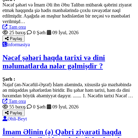
Nəcəf şəhəri və İmam Əli ibn Əbu Talibın mübarək qəbrini ziyarət
etmək haqqında şiə hədis mənbələrində çoxlu rəvayətlər nəql
edilmişdir. Aşağıda ən məşhur hədislərdən bir neçəsi və mənbələri
verilmişd…
Tam oxu
25 baxış
0 Şərh
09 İyul, 2026
Paylaş
Informasiya
Nəcəf şəhəri haqda tarixi və dini
məlumatlarda nələr gəlmişdir ?
Şərh :
Najaf (ən-Nəcəfül-Əşrəf) İslam aləmində, xüsusilə şiə məzhəbində
ən müqəddəs şəhərlərdən biridir. Bu şəhər həm tarixi, həm də dini
baxımdan böyük əhəmiyyət daşıyır. ....... 1. Nəcəfin tarixi Nəcəf …
Tam oxu
55 baxış
0 Şərh
09 İyul, 2026
Paylaş
Əhli-Beyt
İmam Əlinin (ə) Qəbri ziyarəti haqda