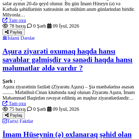
səfər ayının 20-də qeyd olunur. Bu gün İmam Hüseyn (ə) və
Kərbəla şəhidlərinin xatirəsinin ən mühüm anım günlərindən biridir.
Milyonla…
Tam oxu
78 baxış
0 Şərh
09 İyul, 2026
Paylaş
İslami Dərslər
Aşura ziyarəti oxumaq haqda hansı
savablar gəlmişdir və sənədi haqda hansı
məlumatlar əldə vardır ?
Şərh :
Aşura ziyarətinin fəziləti (Ziyarətu Aşura) – Şiə mənbələrinə əsasən
......... Məfatihul-Cinan kitabında nəql olunan Ziyarətu Aşura, İmam
Məhəmməd Baqirdən rəvayət edilmiş ən məşhur ziyarətlərdəndir…
Tam oxu
75 baxış
0 Şərh
09 İyul, 2026
Paylaş
Tarixi Faktlar
İmam Hüseynin (ə) oxlanaraq şəhid olan