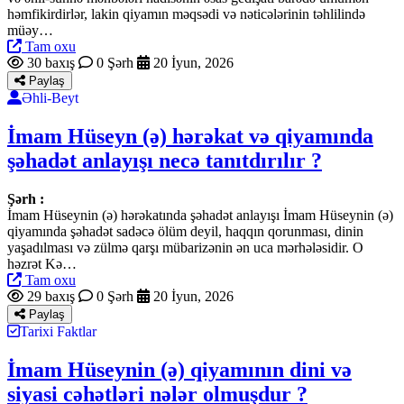
həmfikirdirlər, lakin qiyamın məqsədi və nəticələrinin təhlilində
müəy…
Tam oxu
30 baxış
0 Şərh
20 İyun, 2026
Paylaş
Əhli-Beyt
İmam Hüseyn (ə) hərəkat və qiyamında
şəhadət anlayışı necə tanıtdırılır ?
Şərh :
İmam Hüseynin (ə) hərəkatında şəhadət anlayışı İmam Hüseynin (ə)
qiyamında şəhadət sadəcə ölüm deyil, haqqın qorunması, dinin
yaşadılması və zülmə qarşı mübarizənin ən uca mərhələsidir. O
həzrət Kə…
Tam oxu
29 baxış
0 Şərh
20 İyun, 2026
Paylaş
Tarixi Faktlar
İmam Hüseynin (ə) qiyamının dini və
siyasi cəhətləri nələr olmuşdur ?