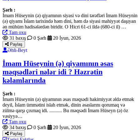
Şərh :
İmam Hüseynin (ə) qiyamının siyasi və dini tərəfləri İmam Hüseynin
(ə) qiyamı İslam tarixində həm dini, həm də siyasi mahiyyət daşıyan
ən mühüm hadisələrdən biridir. O Hicri 61-ci ildə (680-ci il) …
Tam oxu
31 baxış
0 Şərh
20 İyun, 2026
Paylaş
Əhli-Beyt
İmam Hüseynin (ə) qiyamının əsas
məqsədləri nələr idi ? Həzrətin
kəlamlarında
Şərh :
İmam Hüseynin (ə) qiyamının əsas məqsədi hakimiyyət əldə etmək
deyil, İslam ümmətini islah etmək, dinin əsaslarını qorumaq və
zülmə qarşı çıxmaq idi. .......... Bu məqsədi İmam Hüseyn (ə) öz
vəsiyyə…
Tam oxu
34 baxış
0 Şərh
20 İyun, 2026
Paylaş
Tarixi Faktlar