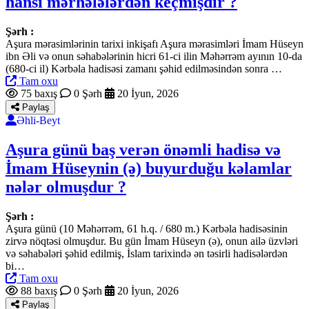
hansı mərhələlərdən keçmişdir ?
Şərh :
Aşura mərasimlərinin tarixi inkişafı Aşura mərasimləri İmam Hüseyn
ibn Əli və onun səhabələrinin hicri 61-ci ilin Məhərrəm ayının 10-da
(680-ci il) Kərbəla hadisəsi zamanı şəhid edilməsindən sonra …
Tam oxu
75 baxış
0 Şərh
20 İyun, 2026
Paylaş
Əhli-Beyt
Aşura günü baş verən önəmli hadisə və
İmam Hüseynin (ə) buyurduğu kəlamlar
nələr olmuşdur ?
Şərh :
Aşura günü (10 Məhərrəm, 61 h.q. / 680 m.) Kərbəla hadisəsinin
zirvə nöqtəsi olmuşdur. Bu gün İmam Hüseyn (ə), onun ailə üzvləri
və səhabələri şəhid edilmiş, İslam tarixində ən təsirli hadisələrdən
bi…
Tam oxu
88 baxış
0 Şərh
20 İyun, 2026
Paylaş