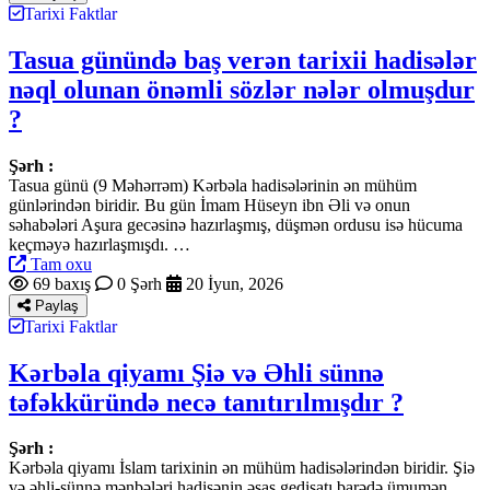
Tarixi Faktlar
Tasua günündə baş verən tarixii hadisələr
nəql olunan önəmli sözlər nələr olmuşdur
?
Şərh :
Tasua günü (9 Məhərrəm) Kərbəla hadisələrinin ən mühüm
günlərindən biridir. Bu gün İmam Hüseyn ibn Əli və onun
səhabələri Aşura gecəsinə hazırlaşmış, düşmən ordusu isə hücuma
keçməyə hazırlaşmışdı. …
Tam oxu
69 baxış
0 Şərh
20 İyun, 2026
Paylaş
Tarixi Faktlar
Kərbəla qiyamı Şiə və Əhli sünnə
təfəkküründə necə tanıtırılmışdır ?
Şərh :
Kərbəla qiyamı İslam tarixinin ən mühüm hadisələrindən biridir. Şiə
və əhli-sünnə mənbələri hadisənin əsas gedişatı barədə ümumən