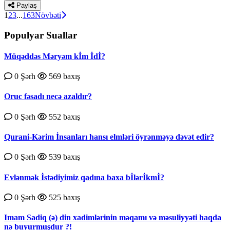
Paylaş
1
2
3
...
163
Növbəti
Populyar Suallar
Müqəddəs Məryəm kİm İdİ?
0 Şərh
569 baxış
Oruc fəsadı necə azaldır?
0 Şərh
552 baxış
Qurаni-Kərim İnsаnlаrı hаnsı еlmləri öyrənməyə dəvət еdir?
0 Şərh
539 baxış
Evlənmək İstədiyimiz qadına baxa bİlərİkmİ?
0 Şərh
525 baxış
Imam Sadiq (ə) din xadimlərinin məqamı və məsuliyyəti haqda
nə buyurmuşdur ?!