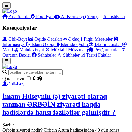
Ana Səhifə
Populyar
AI Köməkçi (Yeni)
Statistikalar
Kateqoriyalar
Əhli-Beyt
Əqidə Əsasları
Əxlaq
Fiqhi Məsələlər
Informasiya
İslam Əxlaqı
İslamda Qadın
İslami Dərslər
Məad
Məhdəviyyət
Müxtəlif Mövzular
Peyğəmbərlər
Quranın Baxışı
Səhabələr
Şübhələr
Tarixi Faktlar
Qara Təsvir
Əhli-Beyt
İmam Hüseynin (ə) ziyarəti olaraq
tanınan ƏRBƏİN ziyarəti haqda
hədislərdə hansı fəzilətlər gəlmişdir ?
Şərh :
Ərbəin ziyarəti nədir? Ərbəin Aşura hadisəsindən 40 gün sonra,