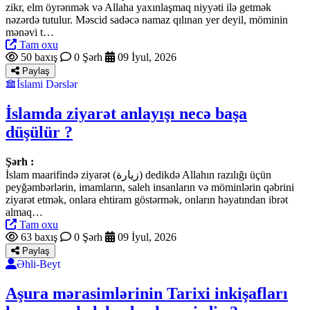
zikr, elm öyrənmək və Allaha yaxınlaşmaq niyyəti ilə getmək
nəzərdə tutulur. Məscid sadəcə namaz qılınan yer deyil, möminin
mənəvi t…
Tam oxu
50 baxış
0 Şərh
09 İyul, 2026
Paylaş
İslami Dərslər
İslamda ziyarət anlayışı necə başa
düşülür ?
Şərh :
İslam maarifində ziyarət (زيارة) dedikdə Allahın razılığı üçün
peyğəmbərlərin, imamların, saleh insanların və möminlərin qəbrini
ziyarət etmək, onlara ehtiram göstərmək, onların həyatından ibrət
almaq…
Tam oxu
63 baxış
0 Şərh
09 İyul, 2026
Paylaş
Əhli-Beyt
Aşura mərasimlərinin Tarixi inkişafları