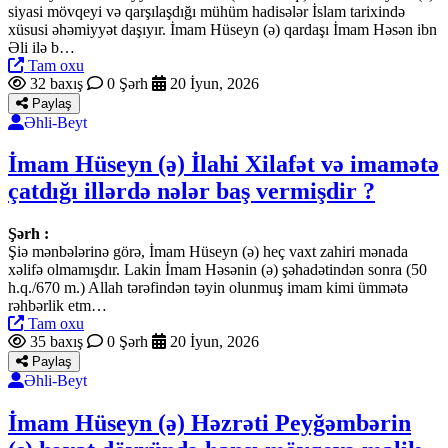
siyasi mövqeyi və qarşılaşdığı mühüm hadisələr İslam tarixində
xüsusi əhəmiyyət daşıyır. İmam Hüseyn (ə) qardaşı İmam Həsən ibn
Əli ilə b…
Tam oxu
32 baxış
0 Şərh
20 İyun, 2026
Paylaş
Əhli-Beyt
İmam Hüseyn (ə) İlahi Xilafət və imamətə
çatdığı illərdə nələr baş vermişdir ?
Şərh :
Şiə mənbələrinə görə, İmam Hüseyn (ə) heç vaxt zahiri mənada
xəlifə olmamışdır. Lakin İmam Həsənin (ə) şəhadətindən sonra (50
h.q./670 m.) Allah tərəfindən təyin olunmuş imam kimi ümmətə
rəhbərlik etm…
Tam oxu
35 baxış
0 Şərh
20 İyun, 2026
Paylaş
Əhli-Beyt
İmam Hüseyn (ə) Həzrəti Peyğəmbərin