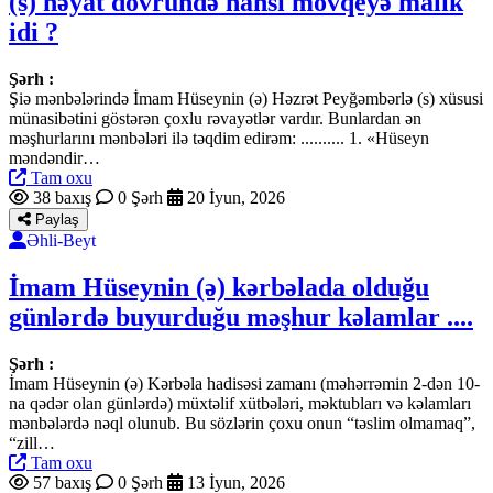
(s) həyat dövründə hansı mövqeyə malik
idi ?
Şərh :
Şiə mənbələrində İmam Hüseynin (ə) Həzrət Peyğəmbərlə (s) xüsusi
münasibətini göstərən çoxlu rəvayətlər vardır. Bunlardan ən
məşhurlarını mənbələri ilə təqdim edirəm: .......... 1. «Hüseyn
məndəndir…
Tam oxu
38 baxış
0 Şərh
20 İyun, 2026
Paylaş
Əhli-Beyt
İmam Hüseynin (ə) kərbəlada olduğu
günlərdə buyurduğu məşhur kəlamlar ....
Şərh :
İmam Hüseynin (ə) Kərbəla hadisəsi zamanı (məhərrəmin 2-dən 10-
na qədər olan günlərdə) müxtəlif xütbələri, məktubları və kəlamları
mənbələrdə nəql olunub. Bu sözlərin çoxu onun “təslim olmamaq”,
“zill…
Tam oxu
57 baxış
0 Şərh
13 İyun, 2026