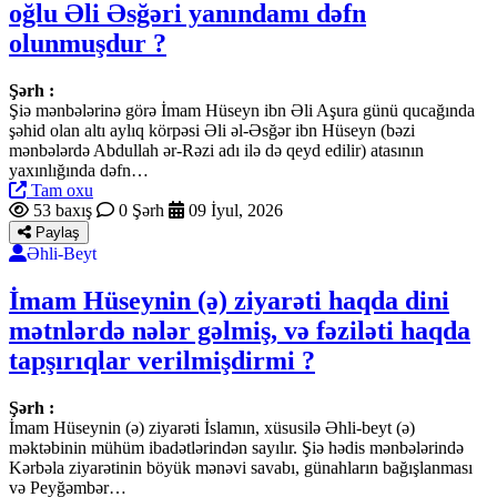
oğlu Əli Əsğəri yanındamı dəfn
olunmuşdur ?
Şərh :
Şiə mənbələrinə görə İmam Hüseyn ibn Əli Aşura günü qucağında
şəhid olan altı aylıq körpəsi Əli əl-Əsğər ibn Hüseyn (bəzi
mənbələrdə Abdullah ər-Rəzi adı ilə də qeyd edilir) atasının
yaxınlığında dəfn…
Tam oxu
53 baxış
0 Şərh
09 İyul, 2026
Paylaş
Əhli-Beyt
İmam Hüseynin (ə) ziyarəti haqda dini
mətnlərdə nələr gəlmiş, və fəziləti haqda
tapşırıqlar verilmişdirmi ?
Şərh :
İmam Hüseynin (ə) ziyarəti İslamın, xüsusilə Əhli-beyt (ə)
məktəbinin mühüm ibadətlərindən sayılır. Şiə hədis mənbələrində
Kərbəla ziyarətinin böyük mənəvi savabı, günahların bağışlanması
və Peyğəmbər…