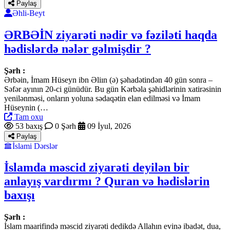
Paylaş
Əhli-Beyt
ƏRBƏİN ziyarəti nədir və fəziləti haqda
hədislərdə nələr gəlmişdir ?
Şərh :
Ərbəin, İmam Hüseyn ibn Əliın (ə) şəhadətindən 40 gün sonra –
Səfər ayının 20-ci günüdür. Bu gün Kərbəla şəhidlərinin xatirəsinin
yenilənməsi, onların yoluna sədaqətin elan edilməsi və İmam
Hüseynin (…
Tam oxu
53 baxış
0 Şərh
09 İyul, 2026
Paylaş
İslami Dərslər
İslamda məscid ziyarəti deyilən bir
anlayış vardırmı ? Quran və hədislərin
baxışı
Şərh :
İslam maarifində məscid ziyarəti dedikdə Allahın evinə ibadət, dua,