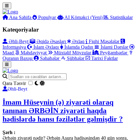
Ana Səhifə
Populyar
AI Köməkçi (Yeni)
Statistikalar
Kateqoriyalar
Əhli-Beyt
Əqidə Əsasları
Əxlaq
Fiqhi Məsələlər
Informasiya
İslam Əxlaqı
İslamda Qadın
İslami Dərslər
Məad
Məhdəviyyət
Müxtəlif Mövzular
Peyğəmbərlər
Quranın Baxışı
Səhabələr
Şübhələr
Tarixi Faktlar
Qara Təsvir
Əhli-Beyt
İmam Hüseynin (ə) ziyarəti olaraq
tanınan ƏRBƏİN ziyarəti haqda
hədislərdə hansı fəzilətlər gəlmişdir ?
Şərh :
Ərbəin ziyarəti nədir? Ərbəin Aşura hadisəsindən 40 gün sonra,