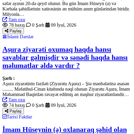
səfər ayının 20-də qeyd olunur. Bu gün İmam Hüseyn (ə) və
Kərbəla şəhidlərinin xatirəsinin ən mühüm anım günlərindən biridir.
Milyonla…
Tam oxu
78 baxış
0 Şərh
09 İyul, 2026
Paylaş
İslami Dərslər
Aşura ziyarəti oxumaq haqda hansı
savablar gəlmişdir və sənədi haqda hansı
məlumatlar əldə vardır ?
Şərh :
Aşura ziyarətinin fəziləti (Ziyarətu Aşura) – Şiə mənbələrinə əsasən
......... Məfatihul-Cinan kitabında nəql olunan Ziyarətu Aşura, İmam
Məhəmməd Baqirdən rəvayət edilmiş ən məşhur ziyarətlərdəndir…
Tam oxu
74 baxış
0 Şərh
09 İyul, 2026
Paylaş
Tarixi Faktlar
İmam Hüseynin (ə) oxlanaraq şəhid olan