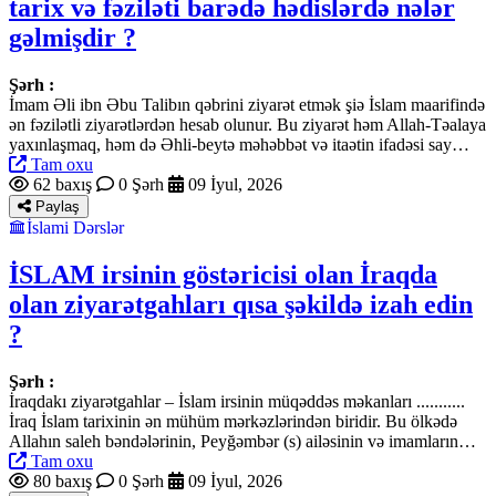
tarix və fəziləti barədə hədislərdə nələr
gəlmişdir ?
Şərh :
İmam Əli ibn Əbu Talibın qəbrini ziyarət etmək şiə İslam maarifində
ən fəzilətli ziyarətlərdən hesab olunur. Bu ziyarət həm Allah-Təalaya
yaxınlaşmaq, həm də Əhli-beytə məhəbbət və itaətin ifadəsi say…
Tam oxu
62 baxış
0 Şərh
09 İyul, 2026
Paylaş
İslami Dərslər
İSLAM irsinin göstəricisi olan İraqda
olan ziyarətgahları qısa şəkildə izah edin
?
Şərh :
İraqdakı ziyarətgahlar – İslam irsinin müqəddəs məkanları ...........
İraq İslam tarixinin ən mühüm mərkəzlərindən biridir. Bu ölkədə
Allahın saleh bəndələrinin, Peyğəmbər (s) ailəsinin və imamların…
Tam oxu
80 baxış
0 Şərh
09 İyul, 2026