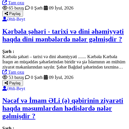
Tam oxu
65 baxış
0 Şərh
09 İyul, 2026
Paylaş
Əhli-Beyt
Kərbəla şəhəri - tarixi və dini əhəmiyyəti
haqda dini mənbələrdə nələr gəlmişdir ?
Şərh :
Kərbəla şəhəri – tarixi və dini əhəmiyyəti ....... Kərbəla Kərbəla
İraqın ən müqəddəs şəhərlərindən biridir və şiə İslamının ən mühüm
ziyarət məkanlarından sayılır. Şəhər Bağdad şəhərindən təxminə…
Tam oxu
53 baxış
0 Şərh
09 İyul, 2026
Paylaş
Əhli-Beyt
Nəcəf və İmam ƏLi (ə) qəbirinin ziyarəti
haqda məsumlardan hədislərdə nələr
gəlmişdir ?
Şərh :