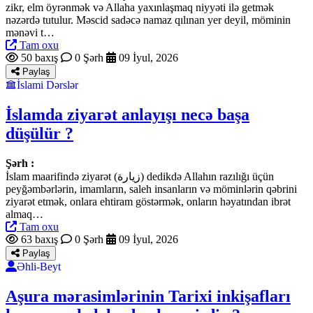
zikr, elm öyrənmək və Allaha yaxınlaşmaq niyyəti ilə getmək
nəzərdə tutulur. Məscid sadəcə namaz qılınan yer deyil, möminin
mənəvi t…
Tam oxu
50 baxış
0 Şərh
09 İyul, 2026
Paylaş
İslami Dərslər
İslamda ziyarət anlayışı necə başa
düşülür ?
Şərh :
İslam maarifində ziyarət (زيارة) dedikdə Allahın razılığı üçün
peyğəmbərlərin, imamların, saleh insanların və möminlərin qəbrini
ziyarət etmək, onlara ehtiram göstərmək, onların həyatından ibrət
almaq…
Tam oxu
63 baxış
0 Şərh
09 İyul, 2026
Paylaş
Əhli-Beyt
Aşura mərasimlərinin Tarixi inkişafları