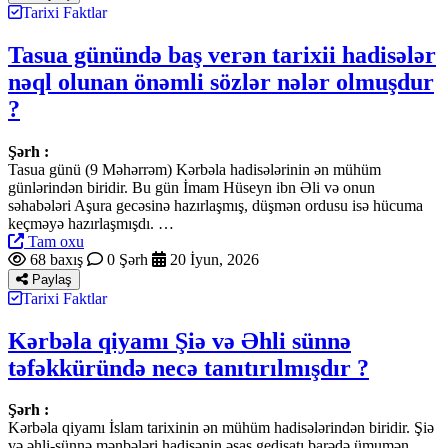
Tarixi Faktlar
Tasua günündə baş verən tarixii hadisələr
nəql olunan önəmli sözlər nələr olmuşdur
?
Şərh :
Tasua günü (9 Məhərrəm) Kərbəla hadisələrinin ən mühüm
günlərindən biridir. Bu gün İmam Hüseyn ibn Əli və onun
səhabələri Aşura gecəsinə hazırlaşmış, düşmən ordusu isə hücuma
keçməyə hazırlaşmışdı. …
Tam oxu
68 baxış
0 Şərh
20 İyun, 2026
Paylaş
Tarixi Faktlar
Kərbəla qiyamı Şiə və Əhli sünnə
təfəkküründə necə tanıtırılmışdır ?
Şərh :
Kərbəla qiyamı İslam tarixinin ən mühüm hadisələrindən biridir. Şiə
və əhli-sünnə mənbələri hadisənin əsas gedişatı barədə ümumən