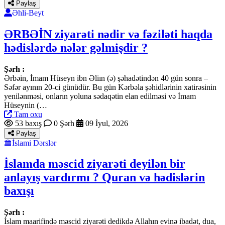
Paylaş
Əhli-Beyt
ƏRBƏİN ziyarəti nədir və fəziləti haqda
hədislərdə nələr gəlmişdir ?
Şərh :
Ərbəin, İmam Hüseyn ibn Əliın (ə) şəhadətindən 40 gün sonra –
Səfər ayının 20-ci günüdür. Bu gün Kərbəla şəhidlərinin xatirəsinin
yenilənməsi, onların yoluna sədaqətin elan edilməsi və İmam
Hüseynin (…
Tam oxu
53 baxış
0 Şərh
09 İyul, 2026
Paylaş
İslami Dərslər
İslamda məscid ziyarəti deyilən bir
anlayış vardırmı ? Quran və hədislərin
baxışı
Şərh :
İslam maarifində məscid ziyarəti dedikdə Allahın evinə ibadət, dua,