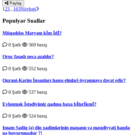
Paylaş
1
2
3
...
163
Növbəti
Populyar Suallar
Müqəddəs Məryəm kİm İdİ?
0 Şərh
569 baxış
Oruc fəsadı necə azaldır?
0 Şərh
552 baxış
Qurаni-Kərim İnsаnlаrı hаnsı еlmləri öyrənməyə dəvət еdir?
0 Şərh
537 baxış
Evlənmək İstədiyimiz qadına baxa bİlərİkmİ?
0 Şərh
524 baxış
Imam Sadiq (ə) din xadimlərinin məqamı və məsuliyyəti haqda
nə buyurmuşdur ?!