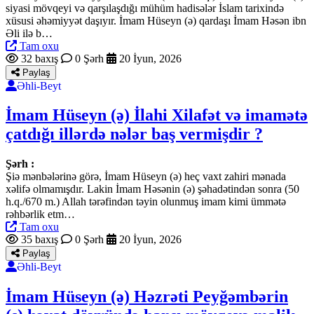
siyasi mövqeyi və qarşılaşdığı mühüm hadisələr İslam tarixində
xüsusi əhəmiyyət daşıyır. İmam Hüseyn (ə) qardaşı İmam Həsən ibn
Əli ilə b…
Tam oxu
32 baxış
0 Şərh
20 İyun, 2026
Paylaş
Əhli-Beyt
İmam Hüseyn (ə) İlahi Xilafət və imamətə
çatdığı illərdə nələr baş vermişdir ?
Şərh :
Şiə mənbələrinə görə, İmam Hüseyn (ə) heç vaxt zahiri mənada
xəlifə olmamışdır. Lakin İmam Həsənin (ə) şəhadətindən sonra (50
h.q./670 m.) Allah tərəfindən təyin olunmuş imam kimi ümmətə
rəhbərlik etm…
Tam oxu
35 baxış
0 Şərh
20 İyun, 2026
Paylaş
Əhli-Beyt
İmam Hüseyn (ə) Həzrəti Peyğəmbərin