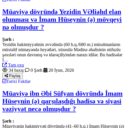
Müaviyə dövründə Yezidin VƏliəhd elan
olunması və İmam Hüseynin (ə) mövqeyi
nə olmuşdur ?
Şərh :
Yezidin hakimiyyətinin əvvəlində (60 h.q./680 m.) müsəlmanların
müxtəlif nümayəndə heyətləri, xüsusilə Mədinə əhalisinin nüfuzlu
şəxsləri onun davranış və idarəçiliyindən narazı idilər. Bu hadisələr
İ…
Tam oxu
34 baxış
0 Şərh
20 İyun, 2026
Paylaş
Tarixi Faktlar
Müaviyə ibn Əbi Süfyan dövründə İmam
Hüseynin (ə) qarşılaşdığı hadisə və siyasi
vəziyyət necə olmuşdur ?
Şərh :
Müaviyənin hakimiyyəti dövründə (41–60 h.q.) İmam Hüseynin (ə)