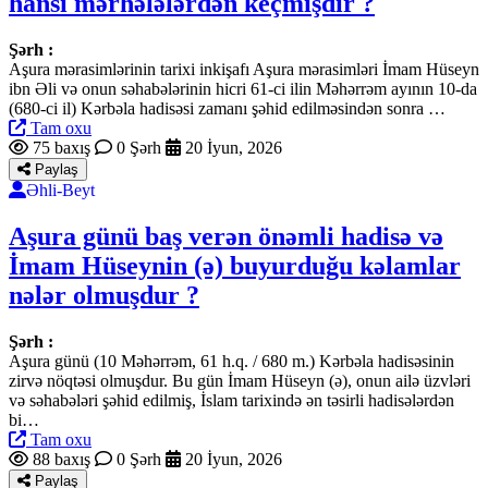
hansı mərhələlərdən keçmişdir ?
Şərh :
Aşura mərasimlərinin tarixi inkişafı Aşura mərasimləri İmam Hüseyn
ibn Əli və onun səhabələrinin hicri 61-ci ilin Məhərrəm ayının 10-da
(680-ci il) Kərbəla hadisəsi zamanı şəhid edilməsindən sonra …
Tam oxu
75 baxış
0 Şərh
20 İyun, 2026
Paylaş
Əhli-Beyt
Aşura günü baş verən önəmli hadisə və
İmam Hüseynin (ə) buyurduğu kəlamlar
nələr olmuşdur ?
Şərh :
Aşura günü (10 Məhərrəm, 61 h.q. / 680 m.) Kərbəla hadisəsinin
zirvə nöqtəsi olmuşdur. Bu gün İmam Hüseyn (ə), onun ailə üzvləri
və səhabələri şəhid edilmiş, İslam tarixində ən təsirli hadisələrdən
bi…
Tam oxu
88 baxış
0 Şərh
20 İyun, 2026
Paylaş