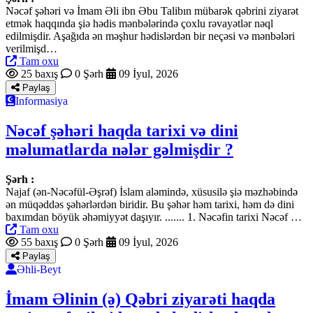
Nəcəf şəhəri və İmam Əli ibn Əbu Talibın mübarək qəbrini ziyarət
etmək haqqında şiə hədis mənbələrində çoxlu rəvayətlər nəql
edilmişdir. Aşağıda ən məşhur hədislərdən bir neçəsi və mənbələri
verilmişd…
Tam oxu
25 baxış
0 Şərh
09 İyul, 2026
Paylaş
Informasiya
Nəcəf şəhəri haqda tarixi və dini
məlumatlarda nələr gəlmişdir ?
Şərh :
Najaf (ən-Nəcəfül-Əşrəf) İslam aləmində, xüsusilə şiə məzhəbində
ən müqəddəs şəhərlərdən biridir. Bu şəhər həm tarixi, həm də dini
baxımdan böyük əhəmiyyət daşıyır. ....... 1. Nəcəfin tarixi Nəcəf …
Tam oxu
55 baxış
0 Şərh
09 İyul, 2026
Paylaş
Əhli-Beyt
İmam Əlinin (ə) Qəbri ziyarəti haqda