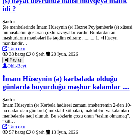
(s) həyat dövründə hansı mövqeyə malik
idi ?
Şərh :
Şiə mənbələrində İmam Hüseynin (ə) Həzrət Peyğəmbərlə (s) xüsusi
münasibətini göstərən çoxlu rəvayətlər vardır. Bunlardan ən
məşhurlarını mənbələri ilə təqdim edirəm: .......... 1. «Hüseyn
məndəndir…
Tam oxu
38 baxış
0 Şərh
20 İyun, 2026
Paylaş
Əhli-Beyt
İmam Hüseynin (ə) kərbəlada olduğu
günlərdə buyurduğu məşhur kəlamlar ....
Şərh :
İmam Hüseynin (ə) Kərbəla hadisəsi zamanı (məhərrəmin 2-dən 10-
na qədər olan günlərdə) müxtəlif xütbələri, məktubları və kəlamları
mənbələrdə nəql olunub. Bu sözlərin çoxu onun “təslim olmamaq”,
“zill…
Tam oxu
57 baxış
0 Şərh
13 İyun, 2026