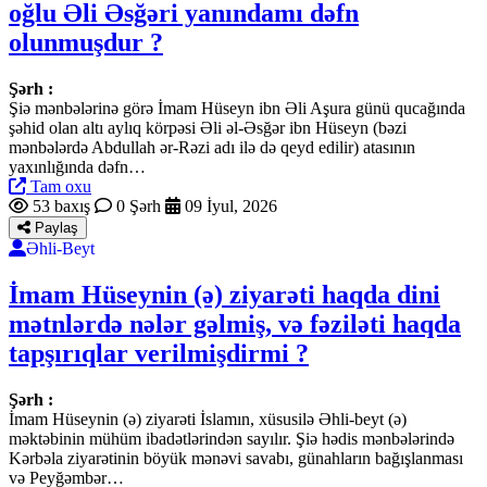
oğlu Əli Əsğəri yanındamı dəfn
olunmuşdur ?
Şərh :
Şiə mənbələrinə görə İmam Hüseyn ibn Əli Aşura günü qucağında
şəhid olan altı aylıq körpəsi Əli əl-Əsğər ibn Hüseyn (bəzi
mənbələrdə Abdullah ər-Rəzi adı ilə də qeyd edilir) atasının
yaxınlığında dəfn…
Tam oxu
53 baxış
0 Şərh
09 İyul, 2026
Paylaş
Əhli-Beyt
İmam Hüseynin (ə) ziyarəti haqda dini
mətnlərdə nələr gəlmiş, və fəziləti haqda
tapşırıqlar verilmişdirmi ?
Şərh :
İmam Hüseynin (ə) ziyarəti İslamın, xüsusilə Əhli-beyt (ə)
məktəbinin mühüm ibadətlərindən sayılır. Şiə hədis mənbələrində
Kərbəla ziyarətinin böyük mənəvi savabı, günahların bağışlanması
və Peyğəmbər…