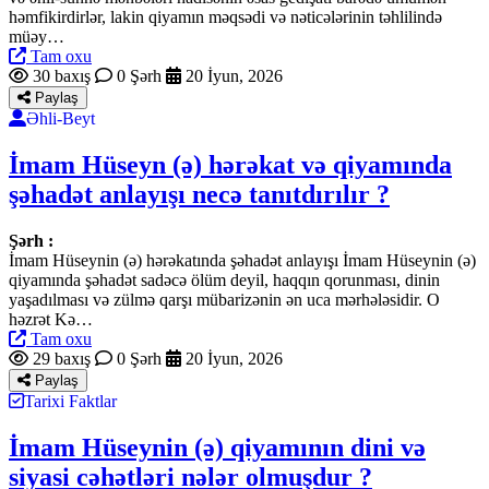
həmfikirdirlər, lakin qiyamın məqsədi və nəticələrinin təhlilində
müəy…
Tam oxu
30 baxış
0 Şərh
20 İyun, 2026
Paylaş
Əhli-Beyt
İmam Hüseyn (ə) hərəkat və qiyamında
şəhadət anlayışı necə tanıtdırılır ?
Şərh :
İmam Hüseynin (ə) hərəkatında şəhadət anlayışı İmam Hüseynin (ə)
qiyamında şəhadət sadəcə ölüm deyil, haqqın qorunması, dinin
yaşadılması və zülmə qarşı mübarizənin ən uca mərhələsidir. O
həzrət Kə…
Tam oxu
29 baxış
0 Şərh
20 İyun, 2026
Paylaş
Tarixi Faktlar
İmam Hüseynin (ə) qiyamının dini və
siyasi cəhətləri nələr olmuşdur ?