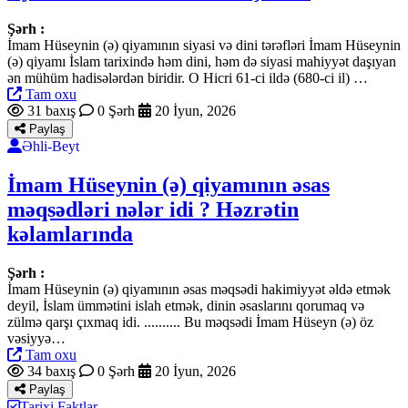
Şərh :
İmam Hüseynin (ə) qiyamının siyasi və dini tərəfləri İmam Hüseynin
(ə) qiyamı İslam tarixində həm dini, həm də siyasi mahiyyət daşıyan
ən mühüm hadisələrdən biridir. O Hicri 61-ci ildə (680-ci il) …
Tam oxu
31 baxış
0 Şərh
20 İyun, 2026
Paylaş
Əhli-Beyt
İmam Hüseynin (ə) qiyamının əsas
məqsədləri nələr idi ? Həzrətin
kəlamlarında
Şərh :
İmam Hüseynin (ə) qiyamının əsas məqsədi hakimiyyət əldə etmək
deyil, İslam ümmətini islah etmək, dinin əsaslarını qorumaq və
zülmə qarşı çıxmaq idi. .......... Bu məqsədi İmam Hüseyn (ə) öz
vəsiyyə…
Tam oxu
34 baxış
0 Şərh
20 İyun, 2026
Paylaş
Tarixi Faktlar