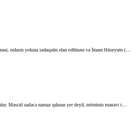
nməsi, onların yoluna sədaqətin elan edilməsi və İmam Hüseynin (…
utulur. Məscid sadəcə namaz qılınan yer deyil, möminin mənəvi t…