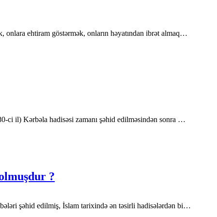
ziyarət etmək, onlara ehtiram göstərmək, onların həyatından ibrət almaq…
80-ci il) Kərbəla hadisəsi zamanı şəhid edilməsindən sonra …
 olmuşdur ?
əri şəhid edilmiş, İslam tarixində ən təsirli hadisələrdən bi…