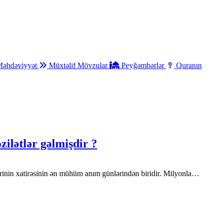
əhdəviyyət
Müxtəlif Mövzular
Peyğəmbərlər
Quranın
ilətlər gəlmişdir ?
rinin xatirəsinin ən mühüm anım günlərindən biridir. Milyonla…