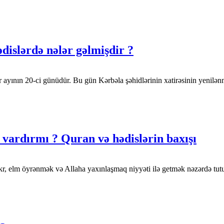
dislərdə nələr gəlmişdir ?
 ayının 20-ci günüdür. Bu gün Kərbəla şəhidlərinin xatirəsinin yenilə
ş vardırmı ? Quran və hədislərin baxışı
zikr, elm öyrənmək və Allaha yaxınlaşmaq niyyəti ilə getmək nəzərdə t