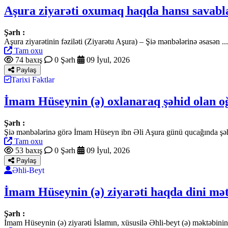
Aşura ziyarəti oxumaq haqda hansı savabla
Şərh :
Aşura ziyarətinin fəziləti (Ziyarətu Aşura) – Şiə mənbələrinə əsasən
Tam oxu
74 baxış
0 Şərh
09 İyul, 2026
Paylaş
Tarixi Faktlar
İmam Hüseynin (ə) oxlanaraq şəhid olan o
Şərh :
Şiə mənbələrinə görə İmam Hüseyn ibn Əli Aşura günü qucağında şəhid 
Tam oxu
53 baxış
0 Şərh
09 İyul, 2026
Paylaş
Əhli-Beyt
İmam Hüseynin (ə) ziyarəti haqda dini mətn
Şərh :
İmam Hüseynin (ə) ziyarəti İslamın, xüsusilə Əhli-beyt (ə) məktəbin