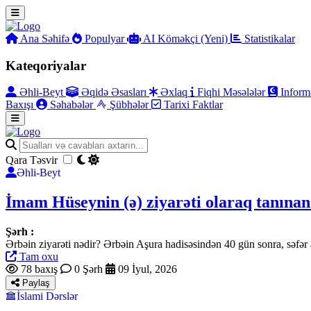
Ana Səhifə
Populyar
AI Köməkçi (Yeni)
Statistikalar
Kateqoriyalar
Əhli-Beyt
Əqidə Əsasları
Əxlaq
Fiqhi Məsələlər
Inform
Baxışı
Səhabələr
Şübhələr
Tarixi Faktlar
Qara Təsvir
Əhli-Beyt
İmam Hüseynin (ə) ziyarəti olaraq tanınan
Şərh :
Ərbəin ziyarəti nədir? Ərbəin Aşura hadisəsindən 40 gün sonra, səfə
Tam oxu
78 baxış
0 Şərh
09 İyul, 2026
Paylaş
İslami Dərslər