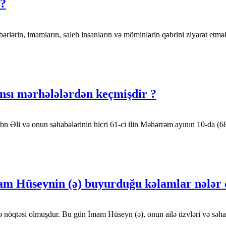
 ?
hın razılığı üçün peyğəmbərlərin, imamların, saleh insanların və möminlərin qəbrini 
ansı mərhələlərdən keçmişdir ?
bn Əli və onun səhabələrinin hicri 61-ci ilin Məhərrəm ayının 10-da (6
am Hüseynin (ə) buyurduğu kəlamlar nələr
 nöqtəsi olmuşdur. Bu gün İmam Hüseyn (ə), onun ailə üzvləri və səhabəl