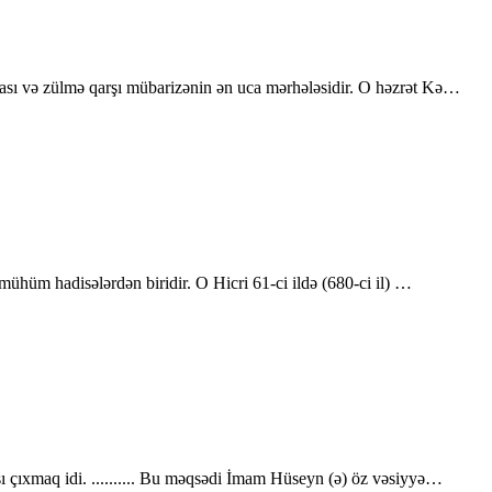
ası və zülmə qarşı mübarizənin ən uca mərhələsidir. O həzrət Kə…
ühüm hadisələrdən biridir. O Hicri 61-ci ildə (680-ci il) …
ı çıxmaq idi. .......... Bu məqsədi İmam Hüseyn (ə) öz vəsiyyə…