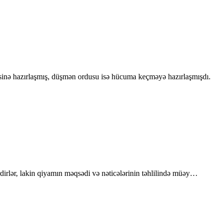
inə hazırlaşmış, düşmən ordusu isə hücuma keçməyə hazırlaşmışdı.
dirlər, lakin qiyamın məqsədi və nəticələrinin təhlilində müəy…