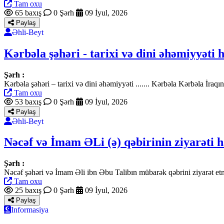
Tam oxu
65 baxış
0 Şərh
09 İyul, 2026
Paylaş
Əhli-Beyt
Kərbəla şəhəri - tarixi və dini əhəmiyyəti
Şərh :
Kərbəla şəhəri – tarixi və dini əhəmiyyəti ....... Kərbəla Kərbəla İr
Tam oxu
53 baxış
0 Şərh
09 İyul, 2026
Paylaş
Əhli-Beyt
Nəcəf və İmam ƏLi (ə) qəbirinin ziyarəti 
Şərh :
Nəcəf şəhəri və İmam Əli ibn Əbu Talibın mübarək qəbrini ziyarət et
Tam oxu
25 baxış
0 Şərh
09 İyul, 2026
Paylaş
Informasiya