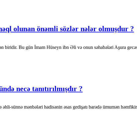
nəql olunan önəmli sözlər nələr olmuşdur ?
 biridir. Bu gün İmam Hüseyn ibn Əli və onun səhabələri Aşura gecəs
ndə necə tanıtırılmışdır ?
və əhli-sünnə mənbələri hadisənin əsas gedişatı barədə ümumən həmfikir