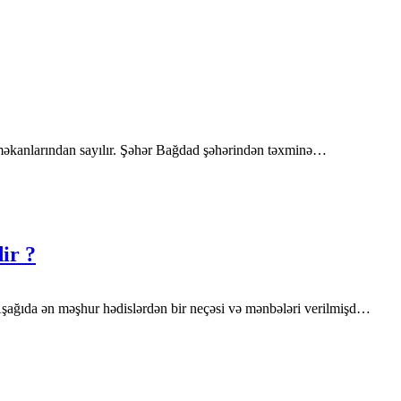
ət məkanlarından sayılır. Şəhər Bağdad şəhərindən təxminə…
ir ?
Aşağıda ən məşhur hədislərdən bir neçəsi və mənbələri verilmişd…