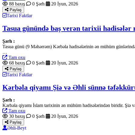
88 baxış
0 Şərh
20 İyun, 2026
Paylaş
Tarixi Faktlar
Tasua günündə baş verən tarixii hadisələr 
Şərh :
Tasua günü (9 Məhərrəm) Kərbəla hadisələrinin ən mühüm günlərindən
…
Tam oxu
68 baxış
0 Şərh
20 İyun, 2026
Paylaş
Tarixi Faktlar
Kərbəla qiyamı Şiə və Əhli sünnə təfəkkürü
Şərh :
Kərbəla qiyamı İslam tarixinin ən mühüm hadisələrindən biridir. Şiə 
Tam oxu
30 baxış
0 Şərh
20 İyun, 2026
Paylaş
Əhli-Beyt