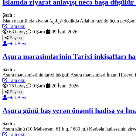
İslamda ziyarət anlayışı necə başa düşülür
Şərh :
İslam maarifində ziyarət (زيارة) dedikdə Alla
Tam oxu
63 baxış
0 Şərh
09 İyul, 2026
Paylaş
Əhli-Beyt
Aşura mərasimlərinin Tarixi inkişafları h
Şərh :
Aşura mərasimlərinin tarixi inkişafı Aşura mərasimləri İmam Hüseyn i
Tam oxu
75 baxış
0 Şərh
20 İyun, 2026
Paylaş
Əhli-Beyt
Aşura günü baş verən önəmli hadisə və İm
Şərh :
Aşura günü (10 Məhərrəm, 61 h.q. / 680 m.) Kərbəla hadisəsinin zirvə
Tam oxu