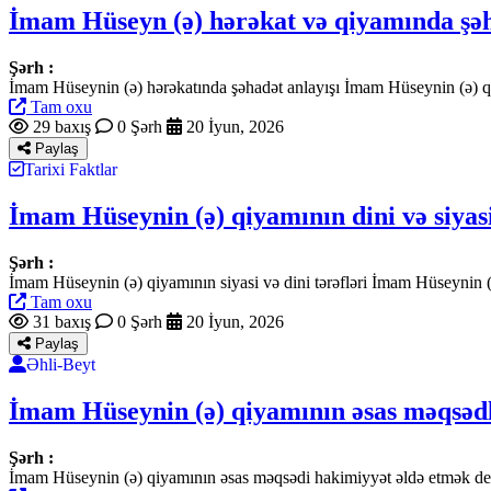
İmam Hüseyn (ə) hərəkat və qiyamında şəhad
Şərh :
İmam Hüseynin (ə) hərəkatında şəhadət anlayışı İmam Hüseynin (ə) q
Tam oxu
29 baxış
0 Şərh
20 İyun, 2026
Paylaş
Tarixi Faktlar
İmam Hüseynin (ə) qiyamının dini və siyasi
Şərh :
İmam Hüseynin (ə) qiyamının siyasi və dini tərəfləri İmam Hüseynin (
Tam oxu
31 baxış
0 Şərh
20 İyun, 2026
Paylaş
Əhli-Beyt
İmam Hüseynin (ə) qiyamının əsas məqsədlə
Şərh :
İmam Hüseynin (ə) qiyamının əsas məqsədi hakimiyyət əldə etmək deyi