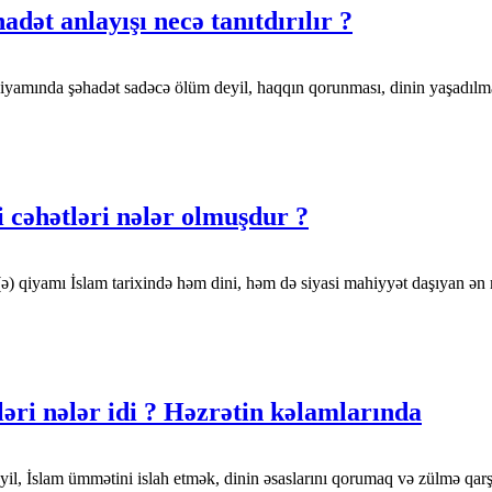
ət anlayışı necə tanıtdırılır ?
iyamında şəhadət sadəcə ölüm deyil, haqqın qorunması, dinin yaşadılm
 cəhətləri nələr olmuşdur ?
ə) qiyamı İslam tarixində həm dini, həm də siyasi mahiyyət daşıyan ən m
ri nələr idi ? Həzrətin kəlamlarında
l, İslam ümmətini islah etmək, dinin əsaslarını qorumaq və zülmə qarş