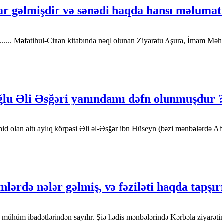
r gəlmişdir və sənədi haqda hansı məlumatl
 ......... Məfatihul-Cinan kitabında nəql olunan Ziyarətu Aşura, İmam
ğlu Əli Əsğəri yanındamı dəfn olunmuşdur 
olan altı aylıq körpəsi Əli əl-Əsğər ibn Hüseyn (bəzi mənbələrdə Abdu
lərdə nələr gəlmiş, və fəziləti haqda tapşır
in mühüm ibadətlərindən sayılır. Şiə hədis mənbələrində Kərbəla ziyar