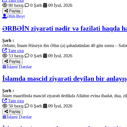
Tam oxu
80 baxış
0 Şərh
09 İyul, 2026
Paylaş
Əhli-Beyt
ƏRBƏİN ziyarəti nədir və fəziləti haqda hə
Şərh :
Ərbəin, İmam Hüseyn ibn Əliın (ə) şəhadətindən 40 gün sonra – Səfər
Tam oxu
53 baxış
0 Şərh
09 İyul, 2026
Paylaş
İslami Dərslər
İslamda məscid ziyarəti deyilən bir anlayı
Şərh :
İslam maarifində məscid ziyarəti dedikdə Allahın evinə ibadət, dua, 
Tam oxu
50 baxış
0 Şərh
09 İyul, 2026
Paylaş
İslami Dərslər