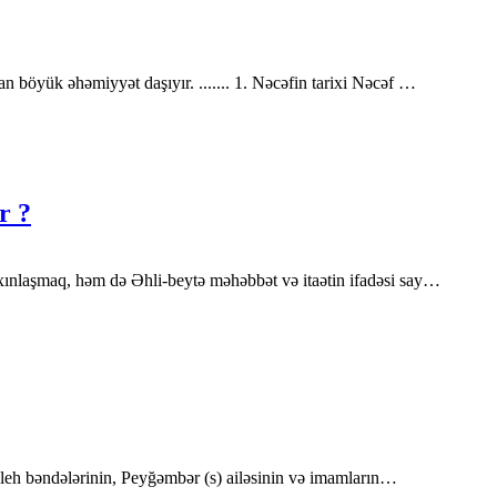
 böyük əhəmiyyət daşıyır. ....... 1. Nəcəfin tarixi Nəcəf …
r ?
yaxınlaşmaq, həm də Əhli-beytə məhəbbət və itaətin ifadəsi say…
 saleh bəndələrinin, Peyğəmbər (s) ailəsinin və imamların…