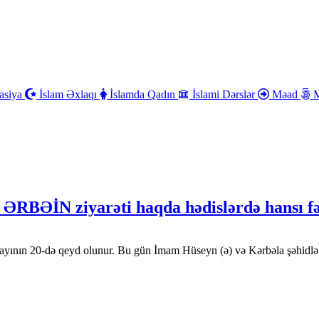
asiya
İslam Əxlaqı
İslamda Qadın
İslami Dərslər
Məad
M
 ƏRBƏİN ziyarəti haqda hədislərdə hansı fəz
r ayının 20-də qeyd olunur. Bu gün İmam Hüseyn (ə) və Kərbəla şəhidlə