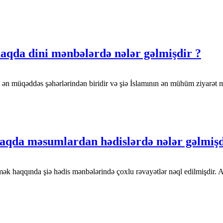
 haqda dini mənbələrdə nələr gəlmişdir ?
aqın ən müqəddəs şəhərlərindən biridir və şiə İslamının ən mühüm ziyar
haqda məsumlardan hədislərdə nələr gəlmişd
mək haqqında şiə hədis mənbələrində çoxlu rəvayətlər nəql edilmişdir. 