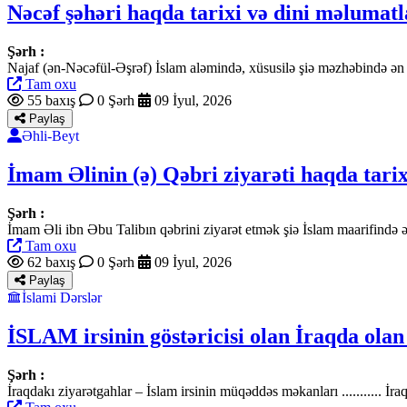
Nəcəf şəhəri haqda tarixi və dini məlumatl
Şərh :
Najaf (ən-Nəcəfül-Əşrəf) İslam aləmində, xüsusilə şiə məzhəbində ən 
Tam oxu
55 baxış
0 Şərh
09 İyul, 2026
Paylaş
Əhli-Beyt
İmam Əlinin (ə) Qəbri ziyarəti haqda tarix 
Şərh :
İmam Əli ibn Əbu Talibın qəbrini ziyarət etmək şiə İslam maarifində 
Tam oxu
62 baxış
0 Şərh
09 İyul, 2026
Paylaş
İslami Dərslər
İSLAM irsinin göstəricisi olan İraqda olan 
Şərh :
İraqdakı ziyarətgahlar – İslam irsinin müqəddəs məkanları ........... 