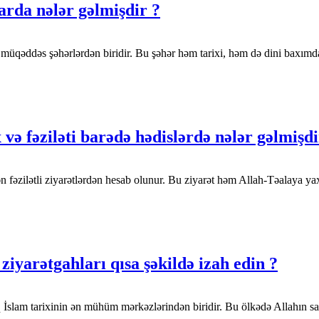
arda nələr gəlmişdir ?
müqəddəs şəhərlərdən biridir. Bu şəhər həm tarixi, həm də dini baxımdan
və fəziləti barədə hədislərdə nələr gəlmişdi
ən fəzilətli ziyarətlərdən hesab olunur. Bu ziyarət həm Allah-Təalaya 
ziyarətgahları qısa şəkildə izah edin ?
İraq İslam tarixinin ən mühüm mərkəzlərindən biridir. Bu ölkədə Allahın