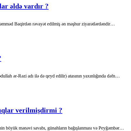
ar əldə vardır ?
 Məhəmməd Baqirdən rəvayət edilmiş ən məşhur ziyarətlərdəndir…
?
llah ər-Rəzi adı ilə də qeyd edilir) atasının yaxınlığında dəfn…
ıqlar verilmişdirmi ?
ətinin böyük mənəvi savabı, günahların bağışlanması və Peyğəmbər…