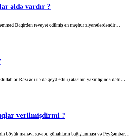
ar əldə vardır ?
 Məhəmməd Baqirdən rəvayət edilmiş ən məşhur ziyarətlərdəndir…
?
llah ər-Rəzi adı ilə də qeyd edilir) atasının yaxınlığında dəfn…
ıqlar verilmişdirmi ?
ətinin böyük mənəvi savabı, günahların bağışlanması və Peyğəmbər…