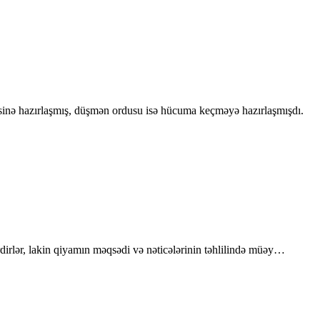
inə hazırlaşmış, düşmən ordusu isə hücuma keçməyə hazırlaşmışdı.
dirlər, lakin qiyamın məqsədi və nəticələrinin təhlilində müəy…