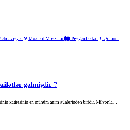
əhdəviyyət
Müxtəlif Mövzular
Peyğəmbərlər
Quranın
ilətlər gəlmişdir ?
rinin xatirəsinin ən mühüm anım günlərindən biridir. Milyonla…