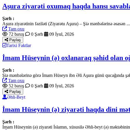
Aşura ziyarəti oxumaq haqda hansı savabla
Şərh :
Aşura ziyarətinin fəziləti (Ziyarətu Aşura) – Şiə mənbələrinə əsasən
Tam oxu
72 baxış
0 Şərh
09 İyul, 2026
Paylaş
Tarixi Faktlar
İmam Hüseynin (ə) oxlanaraq şəhid olan o
Şərh :
Şiə mənbələrinə görə İmam Hüseyn ibn Əli Aşura günü qucağında şəhid 
Tam oxu
52 baxış
0 Şərh
09 İyul, 2026
Paylaş
Əhli-Beyt
İmam Hüseynin (ə) ziyarəti haqda dini mətn
Şərh :
İmam Hüseynin (ə) ziyarəti İslamın, xüsusilə Əhli-beyt (ə) məktəbin