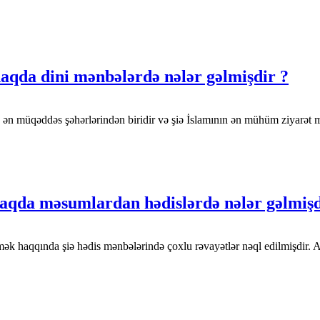
 haqda dini mənbələrdə nələr gəlmişdir ?
aqın ən müqəddəs şəhərlərindən biridir və şiə İslamının ən mühüm ziyar
haqda məsumlardan hədislərdə nələr gəlmişd
mək haqqında şiə hədis mənbələrində çoxlu rəvayətlər nəql edilmişdir. 