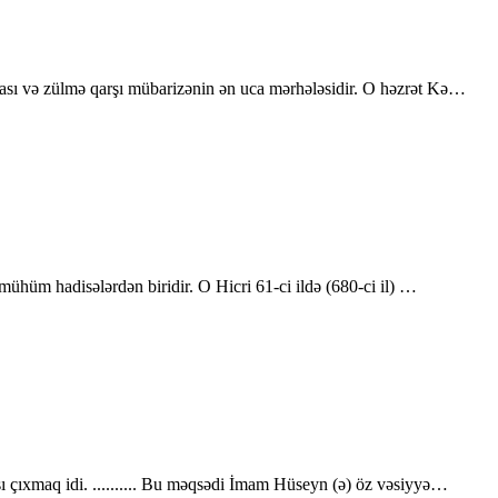
ası və zülmə qarşı mübarizənin ən uca mərhələsidir. O həzrət Kə…
ühüm hadisələrdən biridir. O Hicri 61-ci ildə (680-ci il) …
ı çıxmaq idi. .......... Bu məqsədi İmam Hüseyn (ə) öz vəsiyyə…