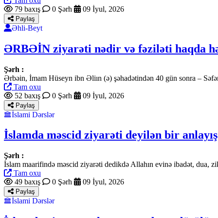
Tam oxu
79 baxış
0 Şərh
09 İyul, 2026
Paylaş
Əhli-Beyt
ƏRBƏİN ziyarəti nədir və fəziləti haqda hə
Şərh :
Ərbəin, İmam Hüseyn ibn Əliın (ə) şəhadətindən 40 gün sonra – Səfər
Tam oxu
52 baxış
0 Şərh
09 İyul, 2026
Paylaş
İslami Dərslər
İslamda məscid ziyarəti deyilən bir anlayı
Şərh :
İslam maarifində məscid ziyarəti dedikdə Allahın evinə ibadət, dua, 
Tam oxu
49 baxış
0 Şərh
09 İyul, 2026
Paylaş
İslami Dərslər