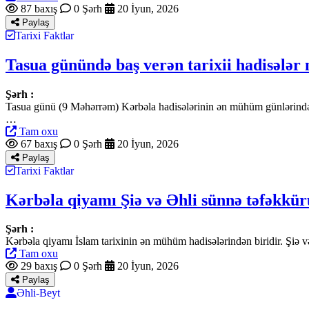
87 baxış
0 Şərh
20 İyun, 2026
Paylaş
Tarixi Faktlar
Tasua günündə baş verən tarixii hadisələr 
Şərh :
Tasua günü (9 Məhərrəm) Kərbəla hadisələrinin ən mühüm günlərindən
…
Tam oxu
67 baxış
0 Şərh
20 İyun, 2026
Paylaş
Tarixi Faktlar
Kərbəla qiyamı Şiə və Əhli sünnə təfəkkürü
Şərh :
Kərbəla qiyamı İslam tarixinin ən mühüm hadisələrindən biridir. Şiə 
Tam oxu
29 baxış
0 Şərh
20 İyun, 2026
Paylaş
Əhli-Beyt