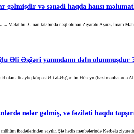
r gəlmişdir və sənədi haqda hansı məlumatl
 ......... Məfatihul-Cinan kitabında nəql olunan Ziyarətu Aşura, İmam
ğlu Əli Əsğəri yanındamı dəfn olunmuşdur 
olan altı aylıq körpəsi Əli əl-Əsğər ibn Hüseyn (bəzi mənbələrdə Abdu
lərdə nələr gəlmiş, və fəziləti haqda tapşır
in mühüm ibadətlərindən sayılır. Şiə hədis mənbələrində Kərbəla ziyar