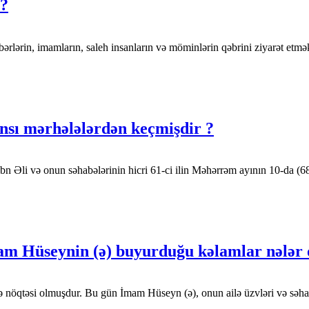
 ?
hın razılığı üçün peyğəmbərlərin, imamların, saleh insanların və möminlərin qəbrini 
ansı mərhələlərdən keçmişdir ?
bn Əli və onun səhabələrinin hicri 61-ci ilin Məhərrəm ayının 10-da (6
am Hüseynin (ə) buyurduğu kəlamlar nələr
 nöqtəsi olmuşdur. Bu gün İmam Hüseyn (ə), onun ailə üzvləri və səhabəl