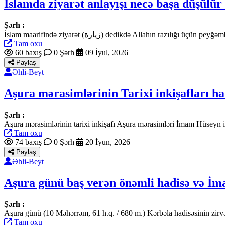
İslamda ziyarət anlayışı necə başa düşülür
Şərh :
İslam maarifində ziyarət (زيارة) dedikdə Alla
Tam oxu
60 baxış
0 Şərh
09 İyul, 2026
Paylaş
Əhli-Beyt
Aşura mərasimlərinin Tarixi inkişafları h
Şərh :
Aşura mərasimlərinin tarixi inkişafı Aşura mərasimləri İmam Hüseyn i
Tam oxu
74 baxış
0 Şərh
20 İyun, 2026
Paylaş
Əhli-Beyt
Aşura günü baş verən önəmli hadisə və İm
Şərh :
Aşura günü (10 Məhərrəm, 61 h.q. / 680 m.) Kərbəla hadisəsinin zirvə
Tam oxu