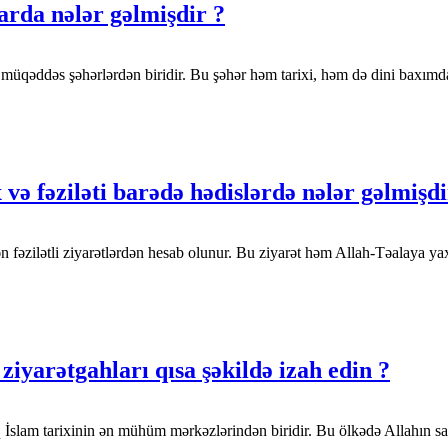
arda nələr gəlmişdir ?
müqəddəs şəhərlərdən biridir. Bu şəhər həm tarixi, həm də dini baxımdan
və fəziləti barədə hədislərdə nələr gəlmişdi
ən fəzilətli ziyarətlərdən hesab olunur. Bu ziyarət həm Allah-Təalaya 
ziyarətgahları qısa şəkildə izah edin ?
İraq İslam tarixinin ən mühüm mərkəzlərindən biridir. Bu ölkədə Allahın