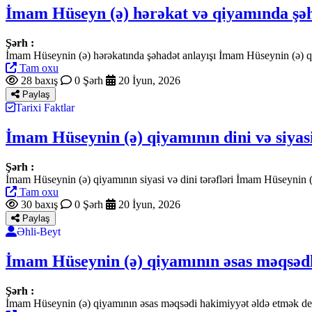
İmam Hüseyn (ə) hərəkat və qiyamında şəhad
Şərh :
İmam Hüseynin (ə) hərəkatında şəhadət anlayışı İmam Hüseynin (ə) q
Tam oxu
28 baxış
0 Şərh
20 İyun, 2026
Paylaş
Tarixi Faktlar
İmam Hüseynin (ə) qiyamının dini və siyasi
Şərh :
İmam Hüseynin (ə) qiyamının siyasi və dini tərəfləri İmam Hüseynin (
Tam oxu
30 baxış
0 Şərh
20 İyun, 2026
Paylaş
Əhli-Beyt
İmam Hüseynin (ə) qiyamının əsas məqsədlə
Şərh :
İmam Hüseynin (ə) qiyamının əsas məqsədi hakimiyyət əldə etmək deyi