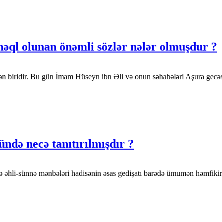
nəql olunan önəmli sözlər nələr olmuşdur ?
 biridir. Bu gün İmam Hüseyn ibn Əli və onun səhabələri Aşura gecəs
ndə necə tanıtırılmışdır ?
və əhli-sünnə mənbələri hadisənin əsas gedişatı barədə ümumən həmfikir