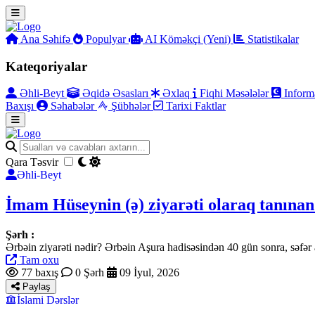
Ana Səhifə
Populyar
AI Köməkçi (Yeni)
Statistikalar
Kateqoriyalar
Əhli-Beyt
Əqidə Əsasları
Əxlaq
Fiqhi Məsələlər
Inform
Baxışı
Səhabələr
Şübhələr
Tarixi Faktlar
Qara Təsvir
Əhli-Beyt
İmam Hüseynin (ə) ziyarəti olaraq tanınan
Şərh :
Ərbəin ziyarəti nədir? Ərbəin Aşura hadisəsindən 40 gün sonra, səfə
Tam oxu
77 baxış
0 Şərh
09 İyul, 2026
Paylaş
İslami Dərslər