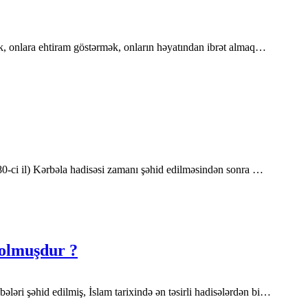
ziyarət etmək, onlara ehtiram göstərmək, onların həyatından ibrət almaq…
80-ci il) Kərbəla hadisəsi zamanı şəhid edilməsindən sonra …
 olmuşdur ?
əri şəhid edilmiş, İslam tarixində ən təsirli hadisələrdən bi…