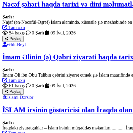
Nəcəf şəhəri haqda tarixi və dini məlumatl
Şərh :
Najaf (ən-Nəcəfül-Əşrəf) İslam aləmində, xüsusilə şiə məzhəbində ən 
Tam oxu
54 baxış
0 Şərh
09 İyul, 2026
Paylaş
Əhli-Beyt
İmam Əlinin (ə) Qəbri ziyarəti haqda tarix 
Şərh :
İmam Əli ibn Əbu Talibın qəbrini ziyarət etmək şiə İslam maarifində 
Tam oxu
61 baxış
0 Şərh
09 İyul, 2026
Paylaş
İslami Dərslər
İSLAM irsinin göstəricisi olan İraqda olan 
Şərh :
İraqdakı ziyarətgahlar – İslam irsinin müqəddəs məkanları ........... 