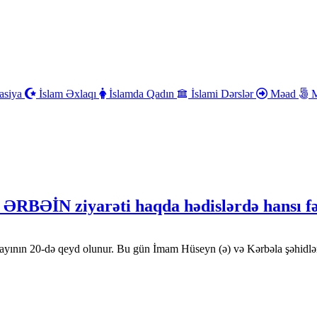
asiya
İslam Əxlaqı
İslamda Qadın
İslami Dərslər
Məad
M
 ƏRBƏİN ziyarəti haqda hədislərdə hansı fəz
r ayının 20-də qeyd olunur. Bu gün İmam Hüseyn (ə) və Kərbəla şəhidlə