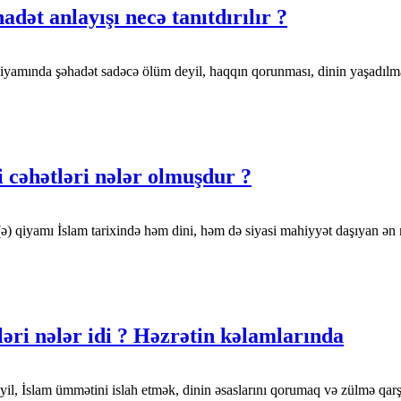
ət anlayışı necə tanıtdırılır ?
iyamında şəhadət sadəcə ölüm deyil, haqqın qorunması, dinin yaşadılm
 cəhətləri nələr olmuşdur ?
ə) qiyamı İslam tarixində həm dini, həm də siyasi mahiyyət daşıyan ən m
ri nələr idi ? Həzrətin kəlamlarında
l, İslam ümmətini islah etmək, dinin əsaslarını qorumaq və zülmə qarş