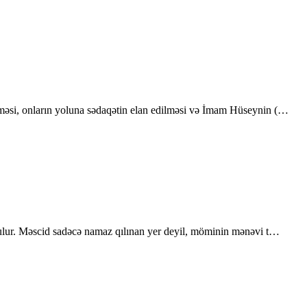
nməsi, onların yoluna sədaqətin elan edilməsi və İmam Hüseynin (…
utulur. Məscid sadəcə namaz qılınan yer deyil, möminin mənəvi t…