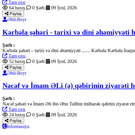
Tam oxu
64 baxış
0 Şərh
09 İyul, 2026
Paylaş
Əhli-Beyt
Kərbəla şəhəri - tarixi və dini əhəmiyyəti
Şərh :
Kərbəla şəhəri – tarixi və dini əhəmiyyəti ....... Kərbəla Kərbəla İr
Tam oxu
52 baxış
0 Şərh
09 İyul, 2026
Paylaş
Əhli-Beyt
Nəcəf və İmam ƏLi (ə) qəbirinin ziyarəti 
Şərh :
Nəcəf şəhəri və İmam Əli ibn Əbu Talibın mübarək qəbrini ziyarət et
Tam oxu
24 baxış
0 Şərh
09 İyul, 2026
Paylaş
Informasiya