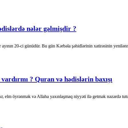
dislərdə nələr gəlmişdir ?
 ayının 20-ci günüdür. Bu gün Kərbəla şəhidlərinin xatirəsinin yenilə
ş vardırmı ? Quran və hədislərin baxışı
zikr, elm öyrənmək və Allaha yaxınlaşmaq niyyəti ilə getmək nəzərdə t