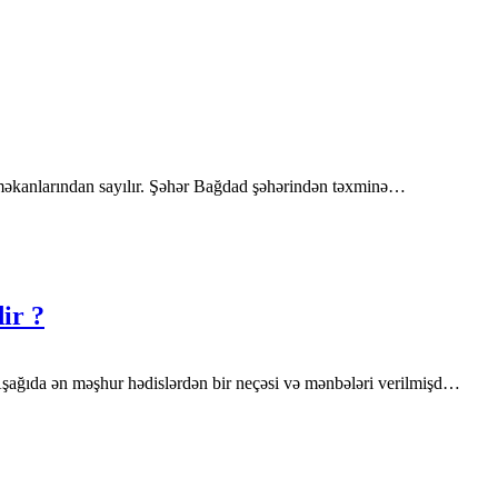
ət məkanlarından sayılır. Şəhər Bağdad şəhərindən təxminə…
ir ?
Aşağıda ən məşhur hədislərdən bir neçəsi və mənbələri verilmişd…