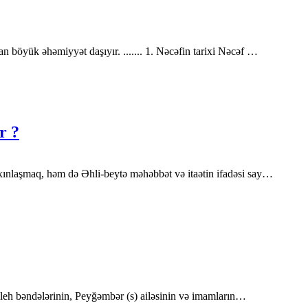
 böyük əhəmiyyət daşıyır. ....... 1. Nəcəfin tarixi Nəcəf …
r ?
yaxınlaşmaq, həm də Əhli-beytə məhəbbət və itaətin ifadəsi say…
 saleh bəndələrinin, Peyğəmbər (s) ailəsinin və imamların…