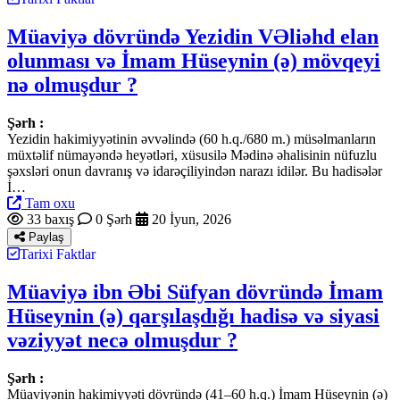
Müaviyə dövründə Yezidin VƏliəhd elan
olunması və İmam Hüseynin (ə) mövqeyi
nə olmuşdur ?
Şərh :
Yezidin hakimiyyətinin əvvəlində (60 h.q./680 m.) müsəlmanların
müxtəlif nümayəndə heyətləri, xüsusilə Mədinə əhalisinin nüfuzlu
şəxsləri onun davranış və idarəçiliyindən narazı idilər. Bu hadisələr
İ…
Tam oxu
33 baxış
0 Şərh
20 İyun, 2026
Paylaş
Tarixi Faktlar
Müaviyə ibn Əbi Süfyan dövründə İmam
Hüseynin (ə) qarşılaşdığı hadisə və siyasi
vəziyyət necə olmuşdur ?
Şərh :
Müaviyənin hakimiyyəti dövründə (41–60 h.q.) İmam Hüseynin (ə)