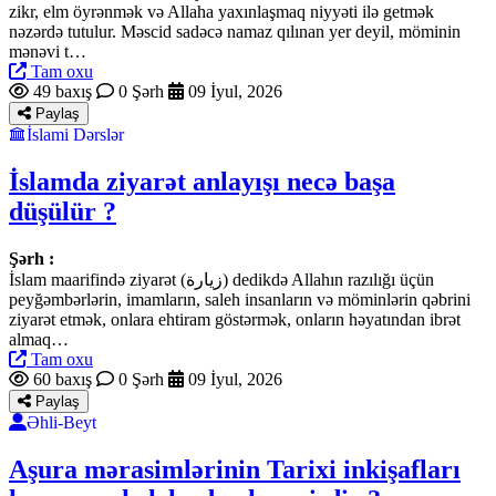
zikr, elm öyrənmək və Allaha yaxınlaşmaq niyyəti ilə getmək
nəzərdə tutulur. Məscid sadəcə namaz qılınan yer deyil, möminin
mənəvi t…
Tam oxu
49 baxış
0 Şərh
09 İyul, 2026
Paylaş
İslami Dərslər
İslamda ziyarət anlayışı necə başa
düşülür ?
Şərh :
İslam maarifində ziyarət (زيارة) dedikdə Allahın razılığı üçün
peyğəmbərlərin, imamların, saleh insanların və möminlərin qəbrini
ziyarət etmək, onlara ehtiram göstərmək, onların həyatından ibrət
almaq…
Tam oxu
60 baxış
0 Şərh
09 İyul, 2026
Paylaş
Əhli-Beyt
Aşura mərasimlərinin Tarixi inkişafları