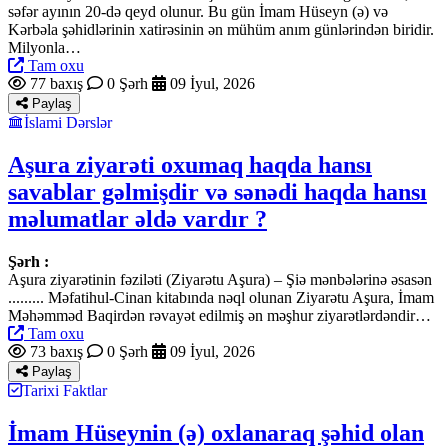
səfər ayının 20-də qeyd olunur. Bu gün İmam Hüseyn (ə) və
Kərbəla şəhidlərinin xatirəsinin ən mühüm anım günlərindən biridir.
Milyonla…
Tam oxu
77 baxış
0 Şərh
09 İyul, 2026
Paylaş
İslami Dərslər
Aşura ziyarəti oxumaq haqda hansı
savablar gəlmişdir və sənədi haqda hansı
məlumatlar əldə vardır ?
Şərh :
Aşura ziyarətinin fəziləti (Ziyarətu Aşura) – Şiə mənbələrinə əsasən
......... Məfatihul-Cinan kitabında nəql olunan Ziyarətu Aşura, İmam
Məhəmməd Baqirdən rəvayət edilmiş ən məşhur ziyarətlərdəndir…
Tam oxu
73 baxış
0 Şərh
09 İyul, 2026
Paylaş
Tarixi Faktlar
İmam Hüseynin (ə) oxlanaraq şəhid olan