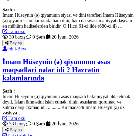
Şərh :
İmam Hüseynin (ə) qiyamının siyasi və dini tərəfləri İmam Hüseynin
(ə) qiyamı İslam tarixində həm dini, həm də siyasi mahiyyət daşıyan
ən mühüm hadisələrdən biridir. O Hicri 61-ci ildə (680-ci il) …
Tam oxu
30 baxış
0 Şərh
20 İyun, 2026
Paylaş
Əhli-Beyt
İmam Hüseynin (ə) qiyamının əsas
məqsədləri nələr idi ? Həzrətin
kəlamlarında
Şərh :
İmam Hüseynin (ə) qiyamının əsas məqsədi hakimiyyət əldə etmək
deyil, İslam ümmətini islah etmək, dinin əsaslarını qorumaq və
zülmə qarşı çıxmaq idi. .......... Bu məqsədi İmam Hüseyn (ə) öz
vəsiyyə…
Tam oxu
33 baxış
0 Şərh
20 İyun, 2026
Paylaş
Tarixi Faktlar