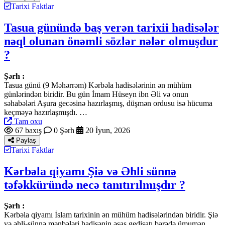
Tarixi Faktlar
Tasua günündə baş verən tarixii hadisələr
nəql olunan önəmli sözlər nələr olmuşdur
?
Şərh :
Tasua günü (9 Məhərrəm) Kərbəla hadisələrinin ən mühüm
günlərindən biridir. Bu gün İmam Hüseyn ibn Əli və onun
səhabələri Aşura gecəsinə hazırlaşmış, düşmən ordusu isə hücuma
keçməyə hazırlaşmışdı. …
Tam oxu
67 baxış
0 Şərh
20 İyun, 2026
Paylaş
Tarixi Faktlar
Kərbəla qiyamı Şiə və Əhli sünnə
təfəkküründə necə tanıtırılmışdır ?
Şərh :
Kərbəla qiyamı İslam tarixinin ən mühüm hadisələrindən biridir. Şiə
və əhli-sünnə mənbələri hadisənin əsas gedişatı barədə ümumən