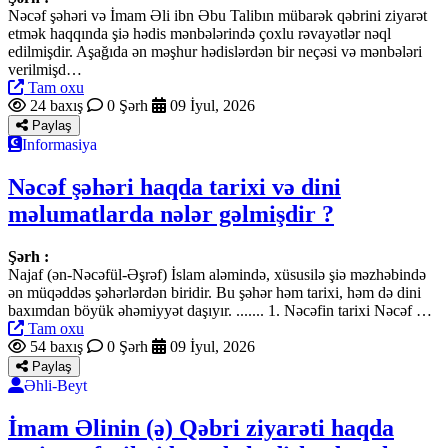
Nəcəf şəhəri və İmam Əli ibn Əbu Talibın mübarək qəbrini ziyarət
etmək haqqında şiə hədis mənbələrində çoxlu rəvayətlər nəql
edilmişdir. Aşağıda ən məşhur hədislərdən bir neçəsi və mənbələri
verilmişd…
Tam oxu
24 baxış
0 Şərh
09 İyul, 2026
Paylaş
Informasiya
Nəcəf şəhəri haqda tarixi və dini
məlumatlarda nələr gəlmişdir ?
Şərh :
Najaf (ən-Nəcəfül-Əşrəf) İslam aləmində, xüsusilə şiə məzhəbində
ən müqəddəs şəhərlərdən biridir. Bu şəhər həm tarixi, həm də dini
baxımdan böyük əhəmiyyət daşıyır. ....... 1. Nəcəfin tarixi Nəcəf …
Tam oxu
54 baxış
0 Şərh
09 İyul, 2026
Paylaş
Əhli-Beyt
İmam Əlinin (ə) Qəbri ziyarəti haqda