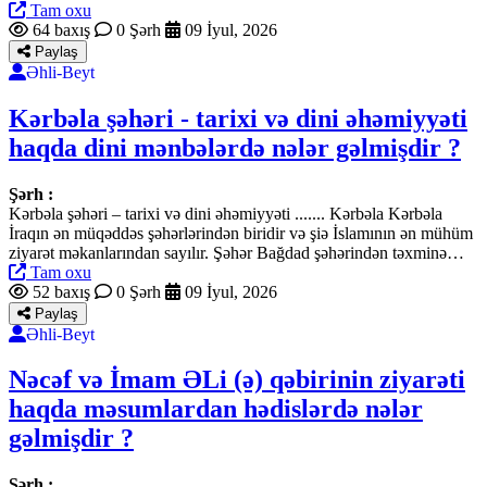
Tam oxu
64 baxış
0 Şərh
09 İyul, 2026
Paylaş
Əhli-Beyt
Kərbəla şəhəri - tarixi və dini əhəmiyyəti
haqda dini mənbələrdə nələr gəlmişdir ?
Şərh :
Kərbəla şəhəri – tarixi və dini əhəmiyyəti ....... Kərbəla Kərbəla
İraqın ən müqəddəs şəhərlərindən biridir və şiə İslamının ən mühüm
ziyarət məkanlarından sayılır. Şəhər Bağdad şəhərindən təxminə…
Tam oxu
52 baxış
0 Şərh
09 İyul, 2026
Paylaş
Əhli-Beyt
Nəcəf və İmam ƏLi (ə) qəbirinin ziyarəti
haqda məsumlardan hədislərdə nələr
gəlmişdir ?
Şərh :