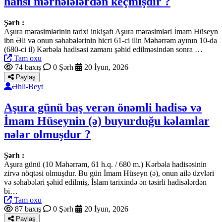
hansı mərhələlərdən keçmişdir ?
Şərh :
Aşura mərasimlərinin tarixi inkişafı Aşura mərasimləri İmam Hüseyn
ibn Əli və onun səhabələrinin hicri 61-ci ilin Məhərrəm ayının 10-da
(680-ci il) Kərbəla hadisəsi zamanı şəhid edilməsindən sonra …
Tam oxu
74 baxış
0 Şərh
20 İyun, 2026
Paylaş
Əhli-Beyt
Aşura günü baş verən önəmli hadisə və
İmam Hüseynin (ə) buyurduğu kəlamlar
nələr olmuşdur ?
Şərh :
Aşura günü (10 Məhərrəm, 61 h.q. / 680 m.) Kərbəla hadisəsinin
zirvə nöqtəsi olmuşdur. Bu gün İmam Hüseyn (ə), onun ailə üzvləri
və səhabələri şəhid edilmiş, İslam tarixində ən təsirli hadisələrdən
bi…
Tam oxu
87 baxış
0 Şərh
20 İyun, 2026
Paylaş