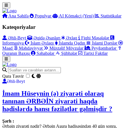
Ana Səhifə
Populyar
AI Köməkçi (Yeni)
Statistikalar
Kateqoriyalar
Əhli-Beyt
Əqidə Əsasları
Əxlaq
Fiqhi Məsələlər
Informasiya
İslam Əxlaqı
İslamda Qadın
İslami Dərslər
Məad
Məhdəviyyət
Müxtəlif Mövzular
Peyğəmbərlər
Quranın Baxışı
Səhabələr
Şübhələr
Tarixi Faktlar
Qara Təsvir
Əhli-Beyt
İmam Hüseynin (ə) ziyarəti olaraq
tanınan ƏRBƏİN ziyarəti haqda
hədislərdə hansı fəzilətlər gəlmişdir ?
Şərh :
Ərbəin ziyarəti nədir? Ərbəin Aşura hadisəsindən 40 gün sonra,