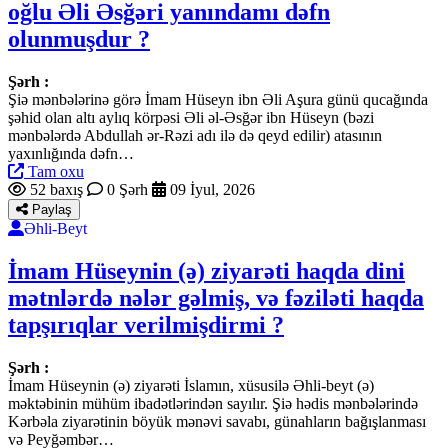
oğlu Əli Əsğəri yanındamı dəfn
olunmuşdur ?
Şərh :
Şiə mənbələrinə görə İmam Hüseyn ibn Əli Aşura günü qucağında
şəhid olan altı aylıq körpəsi Əli əl-Əsğər ibn Hüseyn (bəzi
mənbələrdə Abdullah ər-Rəzi adı ilə də qeyd edilir) atasının
yaxınlığında dəfn…
Tam oxu
52 baxış
0 Şərh
09 İyul, 2026
Paylaş
Əhli-Beyt
İmam Hüseynin (ə) ziyarəti haqda dini
mətnlərdə nələr gəlmiş, və fəziləti haqda
tapşırıqlar verilmişdirmi ?
Şərh :
İmam Hüseynin (ə) ziyarəti İslamın, xüsusilə Əhli-beyt (ə)
məktəbinin mühüm ibadətlərindən sayılır. Şiə hədis mənbələrində
Kərbəla ziyarətinin böyük mənəvi savabı, günahların bağışlanması
və Peyğəmbər…