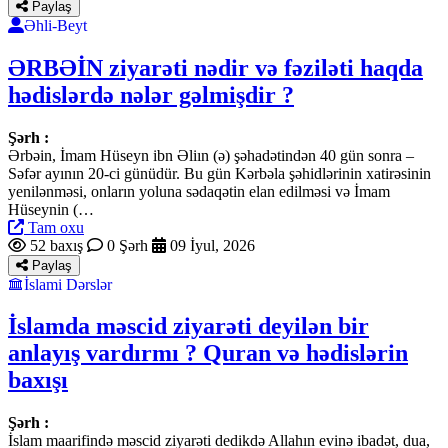
Paylaş
Əhli-Beyt
ƏRBƏİN ziyarəti nədir və fəziləti haqda
hədislərdə nələr gəlmişdir ?
Şərh :
Ərbəin, İmam Hüseyn ibn Əliın (ə) şəhadətindən 40 gün sonra –
Səfər ayının 20-ci günüdür. Bu gün Kərbəla şəhidlərinin xatirəsinin
yenilənməsi, onların yoluna sədaqətin elan edilməsi və İmam
Hüseynin (…
Tam oxu
52 baxış
0 Şərh
09 İyul, 2026
Paylaş
İslami Dərslər
İslamda məscid ziyarəti deyilən bir
anlayış vardırmı ? Quran və hədislərin
baxışı
Şərh :
İslam maarifində məscid ziyarəti dedikdə Allahın evinə ibadət, dua,