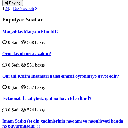
Paylaş
1
2
3
...
163
Növbəti
Populyar Suallar
Müqəddəs Məryəm kİm İdİ?
0 Şərh
568 baxış
Oruc fəsadı necə azaldır?
0 Şərh
551 baxış
Qurаni-Kərim İnsаnlаrı hаnsı еlmləri öyrənməyə dəvət еdir?
0 Şərh
537 baxış
Evlənmək İstədiyimiz qadına baxa bİlərİkmİ?
0 Şərh
524 baxış
Imam Sadiq (ə) din xadimlərinin məqamı və məsuliyyəti haqda
nə buyurmuşdur ?!