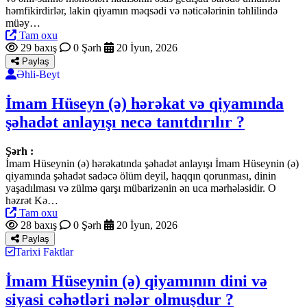
həmfikirdirlər, lakin qiyamın məqsədi və nəticələrinin təhlilində
müəy…
Tam oxu
29 baxış
0 Şərh
20 İyun, 2026
Paylaş
Əhli-Beyt
İmam Hüseyn (ə) hərəkat və qiyamında
şəhadət anlayışı necə tanıtdırılır ?
Şərh :
İmam Hüseynin (ə) hərəkatında şəhadət anlayışı İmam Hüseynin (ə)
qiyamında şəhadət sadəcə ölüm deyil, haqqın qorunması, dinin
yaşadılması və zülmə qarşı mübarizənin ən uca mərhələsidir. O
həzrət Kə…
Tam oxu
28 baxış
0 Şərh
20 İyun, 2026
Paylaş
Tarixi Faktlar
İmam Hüseynin (ə) qiyamının dini və
siyasi cəhətləri nələr olmuşdur ?