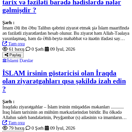
tarix və fəziləti barədə hədislərdə nələr
gəlmişdir ?
Şərh :
İmam Əli ibn Əbu Talibın qəbrini ziyarət etmək şiə İslam maarifində
ən fəzilətli ziyarətlərdən hesab olunur. Bu ziyarət həm Allah-Təalaya
yaxınlaşmaq, həm də Əhli-beytə məhəbbət və itaətin ifadəsi say…
Tam oxu
61 baxış
0 Şərh
09 İyul, 2026
Paylaş
İslami Dərslər
İSLAM irsinin göstəricisi olan İraqda
olan ziyarətgahları qısa şəkildə izah edin
?
Şərh :
İraqdakı ziyarətgahlar – İslam irsinin müqəddəs məkanları ...........
İraq İslam tarixinin ən mühüm mərkəzlərindən biridir. Bu ölkədə
Allahın saleh bəndələrinin, Peyğəmbər (s) ailəsinin və imamların…
Tam oxu
79 baxış
0 Şərh
09 İyul, 2026