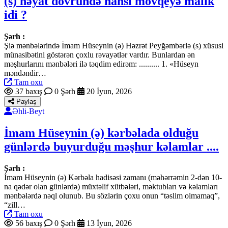
(s) həyat dövründə hansı mövqeyə malik
idi ?
Şərh :
Şiə mənbələrində İmam Hüseynin (ə) Həzrət Peyğəmbərlə (s) xüsusi
münasibətini göstərən çoxlu rəvayətlər vardır. Bunlardan ən
məşhurlarını mənbələri ilə təqdim edirəm: .......... 1. «Hüseyn
məndəndir…
Tam oxu
37 baxış
0 Şərh
20 İyun, 2026
Paylaş
Əhli-Beyt
İmam Hüseynin (ə) kərbəlada olduğu
günlərdə buyurduğu məşhur kəlamlar ....
Şərh :
İmam Hüseynin (ə) Kərbəla hadisəsi zamanı (məhərrəmin 2-dən 10-
na qədər olan günlərdə) müxtəlif xütbələri, məktubları və kəlamları
mənbələrdə nəql olunub. Bu sözlərin çoxu onun “təslim olmamaq”,
“zill…
Tam oxu
56 baxış
0 Şərh
13 İyun, 2026