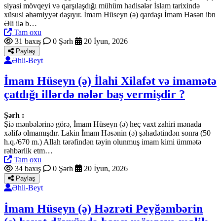
siyasi mövqeyi və qarşılaşdığı mühüm hadisələr İslam tarixində
xüsusi əhəmiyyət daşıyır. İmam Hüseyn (ə) qardaşı İmam Həsən ibn
Əli ilə b…
Tam oxu
31 baxış
0 Şərh
20 İyun, 2026
Paylaş
Əhli-Beyt
İmam Hüseyn (ə) İlahi Xilafət və imamətə
çatdığı illərdə nələr baş vermişdir ?
Şərh :
Şiə mənbələrinə görə, İmam Hüseyn (ə) heç vaxt zahiri mənada
xəlifə olmamışdır. Lakin İmam Həsənin (ə) şəhadətindən sonra (50
h.q./670 m.) Allah tərəfindən təyin olunmuş imam kimi ümmətə
rəhbərlik etm…
Tam oxu
34 baxış
0 Şərh
20 İyun, 2026
Paylaş
Əhli-Beyt
İmam Hüseyn (ə) Həzrəti Peyğəmbərin