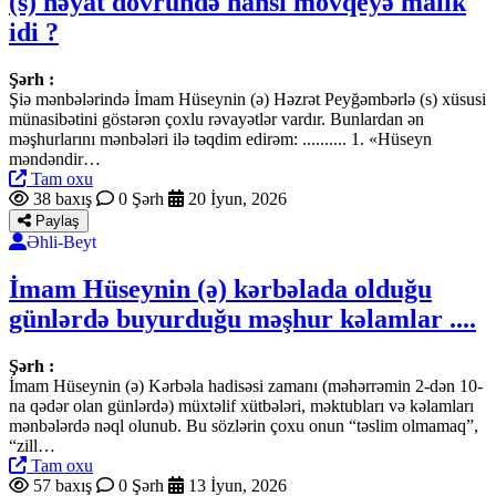
(s) həyat dövründə hansı mövqeyə malik
idi ?
Şərh :
Şiə mənbələrində İmam Hüseynin (ə) Həzrət Peyğəmbərlə (s) xüsusi
münasibətini göstərən çoxlu rəvayətlər vardır. Bunlardan ən
məşhurlarını mənbələri ilə təqdim edirəm: .......... 1. «Hüseyn
məndəndir…
Tam oxu
38 baxış
0 Şərh
20 İyun, 2026
Paylaş
Əhli-Beyt
İmam Hüseynin (ə) kərbəlada olduğu
günlərdə buyurduğu məşhur kəlamlar ....
Şərh :
İmam Hüseynin (ə) Kərbəla hadisəsi zamanı (məhərrəmin 2-dən 10-
na qədər olan günlərdə) müxtəlif xütbələri, məktubları və kəlamları
mənbələrdə nəql olunub. Bu sözlərin çoxu onun “təslim olmamaq”,
“zill…
Tam oxu
57 baxış
0 Şərh
13 İyun, 2026