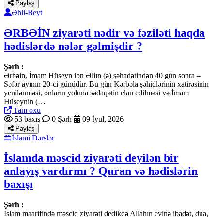
Paylaş
Əhli-Beyt
ƏRBƏİN ziyarəti nədir və fəziləti haqda
hədislərdə nələr gəlmişdir ?
Şərh :
Ərbəin, İmam Hüseyn ibn Əliın (ə) şəhadətindən 40 gün sonra –
Səfər ayının 20-ci günüdür. Bu gün Kərbəla şəhidlərinin xatirəsinin
yenilənməsi, onların yoluna sədaqətin elan edilməsi və İmam
Hüseynin (…
Tam oxu
53 baxış
0 Şərh
09 İyul, 2026
Paylaş
İslami Dərslər
İslamda məscid ziyarəti deyilən bir
anlayış vardırmı ? Quran və hədislərin
baxışı
Şərh :
İslam maarifində məscid ziyarəti dedikdə Allahın evinə ibadət, dua,