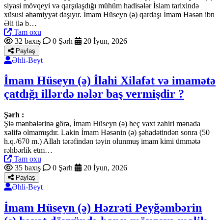
siyasi mövqeyi və qarşılaşdığı mühüm hadisələr İslam tarixində
xüsusi əhəmiyyət daşıyır. İmam Hüseyn (ə) qardaşı İmam Həsən ibn
Əli ilə b…
Tam oxu
32 baxış
0 Şərh
20 İyun, 2026
Paylaş
Əhli-Beyt
İmam Hüseyn (ə) İlahi Xilafət və imamətə
çatdığı illərdə nələr baş vermişdir ?
Şərh :
Şiə mənbələrinə görə, İmam Hüseyn (ə) heç vaxt zahiri mənada
xəlifə olmamışdır. Lakin İmam Həsənin (ə) şəhadətindən sonra (50
h.q./670 m.) Allah tərəfindən təyin olunmuş imam kimi ümmətə
rəhbərlik etm…
Tam oxu
35 baxış
0 Şərh
20 İyun, 2026
Paylaş
Əhli-Beyt
İmam Hüseyn (ə) Həzrəti Peyğəmbərin