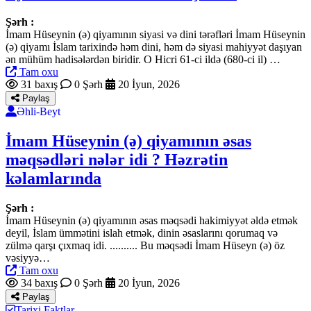
Şərh :
İmam Hüseynin (ə) qiyamının siyasi və dini tərəfləri İmam Hüseynin
(ə) qiyamı İslam tarixində həm dini, həm də siyasi mahiyyət daşıyan
ən mühüm hadisələrdən biridir. O Hicri 61-ci ildə (680-ci il) …
Tam oxu
31 baxış
0 Şərh
20 İyun, 2026
Paylaş
Əhli-Beyt
İmam Hüseynin (ə) qiyamının əsas
məqsədləri nələr idi ? Həzrətin
kəlamlarında
Şərh :
İmam Hüseynin (ə) qiyamının əsas məqsədi hakimiyyət əldə etmək
deyil, İslam ümmətini islah etmək, dinin əsaslarını qorumaq və
zülmə qarşı çıxmaq idi. .......... Bu məqsədi İmam Hüseyn (ə) öz
vəsiyyə…
Tam oxu
34 baxış
0 Şərh
20 İyun, 2026
Paylaş
Tarixi Faktlar