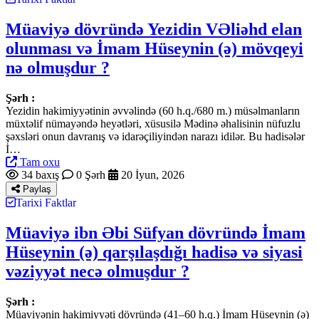
Müaviyə dövründə Yezidin VƏliəhd elan
olunması və İmam Hüseynin (ə) mövqeyi
nə olmuşdur ?
Şərh :
Yezidin hakimiyyətinin əvvəlində (60 h.q./680 m.) müsəlmanların
müxtəlif nümayəndə heyətləri, xüsusilə Mədinə əhalisinin nüfuzlu
şəxsləri onun davranış və idarəçiliyindən narazı idilər. Bu hadisələr
İ…
Tam oxu
34 baxış
0 Şərh
20 İyun, 2026
Paylaş
Tarixi Faktlar
Müaviyə ibn Əbi Süfyan dövründə İmam
Hüseynin (ə) qarşılaşdığı hadisə və siyasi
vəziyyət necə olmuşdur ?
Şərh :
Müaviyənin hakimiyyəti dövründə (41–60 h.q.) İmam Hüseynin (ə)