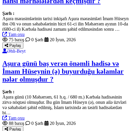
hansı mərhələlərdən keçmişdir ?
Şərh :
Aşura mərasimlərinin tarixi inkişafı Aşura mərasimləri İmam Hüseyn
ibn Əli və onun səhabələrinin hicri 61-ci ilin Məhərrəm ayının 10-da
(680-ci il) Kərbəla hadisəsi zamanı şəhid edilməsindən sonra …
Tam oxu
75 baxış
0 Şərh
20 İyun, 2026
Paylaş
Əhli-Beyt
Aşura günü baş verən önəmli hadisə və
İmam Hüseynin (ə) buyurduğu kəlamlar
nələr olmuşdur ?
Şərh :
Aşura günü (10 Məhərrəm, 61 h.q. / 680 m.) Kərbəla hadisəsinin
zirvə nöqtəsi olmuşdur. Bu gün İmam Hüseyn (ə), onun ailə üzvləri
və səhabələri şəhid edilmiş, İslam tarixində ən təsirli hadisələrdən
bi…
Tam oxu
88 baxış
0 Şərh
20 İyun, 2026
Paylaş