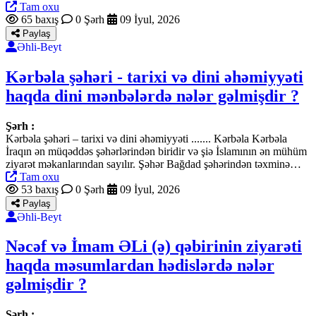
Tam oxu
65 baxış
0 Şərh
09 İyul, 2026
Paylaş
Əhli-Beyt
Kərbəla şəhəri - tarixi və dini əhəmiyyəti
haqda dini mənbələrdə nələr gəlmişdir ?
Şərh :
Kərbəla şəhəri – tarixi və dini əhəmiyyəti ....... Kərbəla Kərbəla
İraqın ən müqəddəs şəhərlərindən biridir və şiə İslamının ən mühüm
ziyarət məkanlarından sayılır. Şəhər Bağdad şəhərindən təxminə…
Tam oxu
53 baxış
0 Şərh
09 İyul, 2026
Paylaş
Əhli-Beyt
Nəcəf və İmam ƏLi (ə) qəbirinin ziyarəti
haqda məsumlardan hədislərdə nələr
gəlmişdir ?
Şərh :