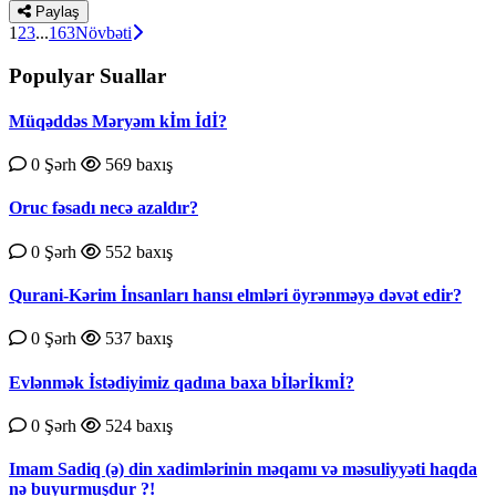
Paylaş
1
2
3
...
163
Növbəti
Populyar Suallar
Müqəddəs Məryəm kİm İdİ?
0 Şərh
569 baxış
Oruc fəsadı necə azaldır?
0 Şərh
552 baxış
Qurаni-Kərim İnsаnlаrı hаnsı еlmləri öyrənməyə dəvət еdir?
0 Şərh
537 baxış
Evlənmək İstədiyimiz qadına baxa bİlərİkmİ?
0 Şərh
524 baxış
Imam Sadiq (ə) din xadimlərinin məqamı və məsuliyyəti haqda
nə buyurmuşdur ?!