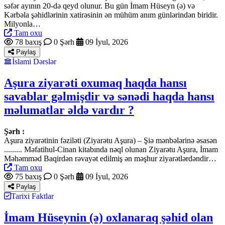
səfər ayının 20-də qeyd olunur. Bu gün İmam Hüseyn (ə) və
Kərbəla şəhidlərinin xatirəsinin ən mühüm anım günlərindən biridir.
Milyonla…
Tam oxu
78 baxış
0 Şərh
09 İyul, 2026
Paylaş
İslami Dərslər
Aşura ziyarəti oxumaq haqda hansı
savablar gəlmişdir və sənədi haqda hansı
məlumatlar əldə vardır ?
Şərh :
Aşura ziyarətinin fəziləti (Ziyarətu Aşura) – Şiə mənbələrinə əsasən
......... Məfatihul-Cinan kitabında nəql olunan Ziyarətu Aşura, İmam
Məhəmməd Baqirdən rəvayət edilmiş ən məşhur ziyarətlərdəndir…
Tam oxu
75 baxış
0 Şərh
09 İyul, 2026
Paylaş
Tarixi Faktlar
İmam Hüseynin (ə) oxlanaraq şəhid olan