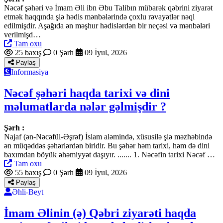
Nəcəf şəhəri və İmam Əli ibn Əbu Talibın mübarək qəbrini ziyarət
etmək haqqında şiə hədis mənbələrində çoxlu rəvayətlər nəql
edilmişdir. Aşağıda ən məşhur hədislərdən bir neçəsi və mənbələri
verilmişd…
Tam oxu
25 baxış
0 Şərh
09 İyul, 2026
Paylaş
Informasiya
Nəcəf şəhəri haqda tarixi və dini
məlumatlarda nələr gəlmişdir ?
Şərh :
Najaf (ən-Nəcəfül-Əşrəf) İslam aləmində, xüsusilə şiə məzhəbində
ən müqəddəs şəhərlərdən biridir. Bu şəhər həm tarixi, həm də dini
baxımdan böyük əhəmiyyət daşıyır. ....... 1. Nəcəfin tarixi Nəcəf …
Tam oxu
55 baxış
0 Şərh
09 İyul, 2026
Paylaş
Əhli-Beyt
İmam Əlinin (ə) Qəbri ziyarəti haqda