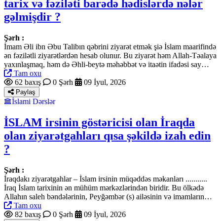
tarix və fəziləti barədə hədislərdə nələr
gəlmişdir ?
Şərh :
İmam Əli ibn Əbu Talibın qəbrini ziyarət etmək şiə İslam maarifində
ən fəzilətli ziyarətlərdən hesab olunur. Bu ziyarət həm Allah-Təalaya
yaxınlaşmaq, həm də Əhli-beytə məhəbbət və itaətin ifadəsi say…
Tam oxu
62 baxış
0 Şərh
09 İyul, 2026
Paylaş
İslami Dərslər
İSLAM irsinin göstəricisi olan İraqda
olan ziyarətgahları qısa şəkildə izah edin
?
Şərh :
İraqdakı ziyarətgahlar – İslam irsinin müqəddəs məkanları ...........
İraq İslam tarixinin ən mühüm mərkəzlərindən biridir. Bu ölkədə
Allahın saleh bəndələrinin, Peyğəmbər (s) ailəsinin və imamların…
Tam oxu
82 baxış
0 Şərh
09 İyul, 2026