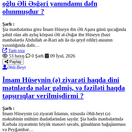
oğlu Əli Əsğəri yanındamı dəfn
olunmuşdur ?
Şərh :
Şiə mənbələrinə görə İmam Hüseyn ibn Əli Aşura günü qucağında
şəhid olan altı aylıq körpəsi Əli əl-Əsğər ibn Hüseyn (bəzi
mənbələrdə Abdullah ər-Rəzi adı ilə də qeyd edilir) atasının
yaxınlığında dəfn…
Tam oxu
53 baxış
0 Şərh
09 İyul, 2026
Paylaş
Əhli-Beyt
İmam Hüseynin (ə) ziyarəti haqda dini
mətnlərdə nələr gəlmiş, və fəziləti haqda
tapşırıqlar verilmişdirmi ?
Şərh :
İmam Hüseynin (ə) ziyarəti İslamın, xüsusilə Əhli-beyt (ə)
məktəbinin mühüm ibadətlərindən sayılır. Şiə hədis mənbələrində
Kərbəla ziyarətinin böyük mənəvi savabı, günahların bağışlanması
və Peyğəmbər…