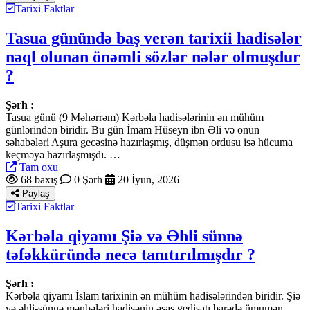
Tarixi Faktlar
Tasua günündə baş verən tarixii hadisələr
nəql olunan önəmli sözlər nələr olmuşdur
?
Şərh :
Tasua günü (9 Məhərrəm) Kərbəla hadisələrinin ən mühüm
günlərindən biridir. Bu gün İmam Hüseyn ibn Əli və onun
səhabələri Aşura gecəsinə hazırlaşmış, düşmən ordusu isə hücuma
keçməyə hazırlaşmışdı. …
Tam oxu
68 baxış
0 Şərh
20 İyun, 2026
Paylaş
Tarixi Faktlar
Kərbəla qiyamı Şiə və Əhli sünnə
təfəkküründə necə tanıtırılmışdır ?
Şərh :
Kərbəla qiyamı İslam tarixinin ən mühüm hadisələrindən biridir. Şiə
və əhli-sünnə mənbələri hadisənin əsas gedişatı barədə ümumən