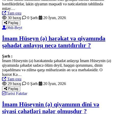
həmfikirdirlər, lakin qiyamın məqsədi və nəticələrinin təhlilində
müəy…
Tam oxu
30 baxış
0 Şərh
20 İyun, 2026
Paylaş
Əhli-Beyt
İmam Hüseyn (ə) hərəkat və qiyamında
şəhadət anlayışı necə tanıtdırılır ?
Şərh :
İmam Hüseynin (ə) hərəkatında şəhadət anlayışı İmam Hüseynin (ə)
qiyamında şəhadət sadəcə ölüm deyil, haqqın qorunması, dinin
yaşadılması və zülmə qarşı mübarizənin ən uca mərhələsidir. O
həzrət Kə…
Tam oxu
29 baxış
0 Şərh
20 İyun, 2026
Paylaş
Tarixi Faktlar
İmam Hüseynin (ə) qiyamının dini və
siyasi cəhətləri nələr olmuşdur ?