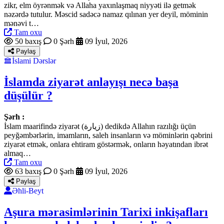
zikr, elm öyrənmək və Allaha yaxınlaşmaq niyyəti ilə getmək
nəzərdə tutulur. Məscid sadəcə namaz qılınan yer deyil, möminin
mənəvi t…
Tam oxu
50 baxış
0 Şərh
09 İyul, 2026
Paylaş
İslami Dərslər
İslamda ziyarət anlayışı necə başa
düşülür ?
Şərh :
İslam maarifində ziyarət (زيارة) dedikdə Allahın razılığı üçün
peyğəmbərlərin, imamların, saleh insanların və möminlərin qəbrini
ziyarət etmək, onlara ehtiram göstərmək, onların həyatından ibrət
almaq…
Tam oxu
63 baxış
0 Şərh
09 İyul, 2026
Paylaş
Əhli-Beyt
Aşura mərasimlərinin Tarixi inkişafları