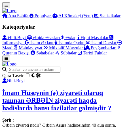
Ana Səhifə
Populyar
AI Köməkçi (Yeni)
Statistikalar
Kateqoriyalar
Əhli-Beyt
Əqidə Əsasları
Əxlaq
Fiqhi Məsələlər
Informasiya
İslam Əxlaqı
İslamda Qadın
İslami Dərslər
Məad
Məhdəviyyət
Müxtəlif Mövzular
Peyğəmbərlər
Quranın Baxışı
Səhabələr
Şübhələr
Tarixi Faktlar
Qara Təsvir
Əhli-Beyt
İmam Hüseynin (ə) ziyarəti olaraq
tanınan ƏRBƏİN ziyarəti haqda
hədislərdə hansı fəzilətlər gəlmişdir ?
Şərh :
Ərbəin ziyarəti nədir? Ərbəin Aşura hadisəsindən 40 gün sonra,