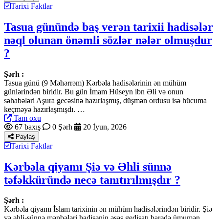
Tarixi Faktlar
Tasua günündə baş verən tarixii hadisələr
nəql olunan önəmli sözlər nələr olmuşdur
?
Şərh :
Tasua günü (9 Məhərrəm) Kərbəla hadisələrinin ən mühüm
günlərindən biridir. Bu gün İmam Hüseyn ibn Əli və onun
səhabələri Aşura gecəsinə hazırlaşmış, düşmən ordusu isə hücuma
keçməyə hazırlaşmışdı. …
Tam oxu
67 baxış
0 Şərh
20 İyun, 2026
Paylaş
Tarixi Faktlar
Kərbəla qiyamı Şiə və Əhli sünnə
təfəkküründə necə tanıtırılmışdır ?
Şərh :
Kərbəla qiyamı İslam tarixinin ən mühüm hadisələrindən biridir. Şiə
və əhli-sünnə mənbələri hadisənin əsas gedişatı barədə ümumən