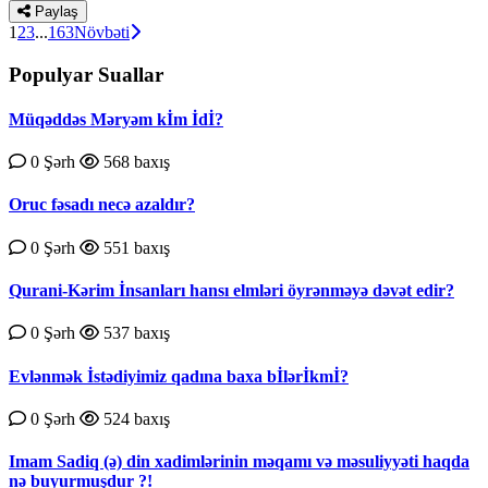
Paylaş
1
2
3
...
163
Növbəti
Populyar Suallar
Müqəddəs Məryəm kİm İdİ?
0 Şərh
568 baxış
Oruc fəsadı necə azaldır?
0 Şərh
551 baxış
Qurаni-Kərim İnsаnlаrı hаnsı еlmləri öyrənməyə dəvət еdir?
0 Şərh
537 baxış
Evlənmək İstədiyimiz qadına baxa bİlərİkmİ?
0 Şərh
524 baxış
Imam Sadiq (ə) din xadimlərinin məqamı və məsuliyyəti haqda
nə buyurmuşdur ?!