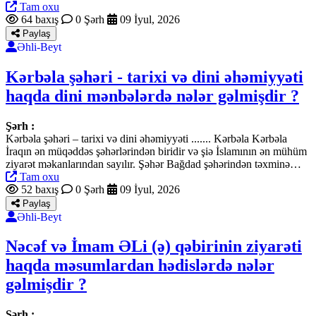
Tam oxu
64 baxış
0 Şərh
09 İyul, 2026
Paylaş
Əhli-Beyt
Kərbəla şəhəri - tarixi və dini əhəmiyyəti
haqda dini mənbələrdə nələr gəlmişdir ?
Şərh :
Kərbəla şəhəri – tarixi və dini əhəmiyyəti ....... Kərbəla Kərbəla
İraqın ən müqəddəs şəhərlərindən biridir və şiə İslamının ən mühüm
ziyarət məkanlarından sayılır. Şəhər Bağdad şəhərindən təxminə…
Tam oxu
52 baxış
0 Şərh
09 İyul, 2026
Paylaş
Əhli-Beyt
Nəcəf və İmam ƏLi (ə) qəbirinin ziyarəti
haqda məsumlardan hədislərdə nələr
gəlmişdir ?
Şərh :