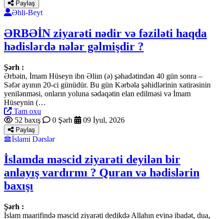
Paylaş
Əhli-Beyt
ƏRBƏİN ziyarəti nədir və fəziləti haqda
hədislərdə nələr gəlmişdir ?
Şərh :
Ərbəin, İmam Hüseyn ibn Əliın (ə) şəhadətindən 40 gün sonra –
Səfər ayının 20-ci günüdür. Bu gün Kərbəla şəhidlərinin xatirəsinin
yenilənməsi, onların yoluna sədaqətin elan edilməsi və İmam
Hüseynin (…
Tam oxu
52 baxış
0 Şərh
09 İyul, 2026
Paylaş
İslami Dərslər
İslamda məscid ziyarəti deyilən bir
anlayış vardırmı ? Quran və hədislərin
baxışı
Şərh :
İslam maarifində məscid ziyarəti dedikdə Allahın evinə ibadət, dua,