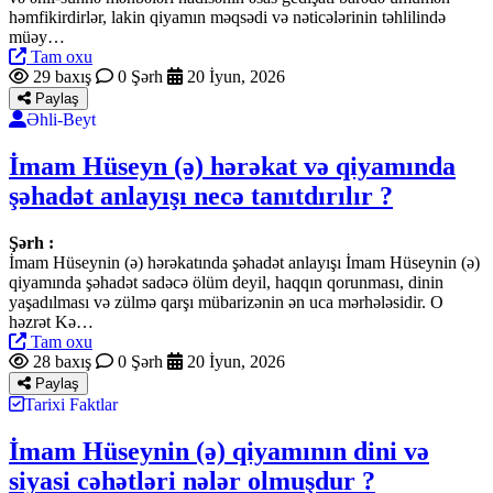
həmfikirdirlər, lakin qiyamın məqsədi və nəticələrinin təhlilində
müəy…
Tam oxu
29 baxış
0 Şərh
20 İyun, 2026
Paylaş
Əhli-Beyt
İmam Hüseyn (ə) hərəkat və qiyamında
şəhadət anlayışı necə tanıtdırılır ?
Şərh :
İmam Hüseynin (ə) hərəkatında şəhadət anlayışı İmam Hüseynin (ə)
qiyamında şəhadət sadəcə ölüm deyil, haqqın qorunması, dinin
yaşadılması və zülmə qarşı mübarizənin ən uca mərhələsidir. O
həzrət Kə…
Tam oxu
28 baxış
0 Şərh
20 İyun, 2026
Paylaş
Tarixi Faktlar
İmam Hüseynin (ə) qiyamının dini və
siyasi cəhətləri nələr olmuşdur ?