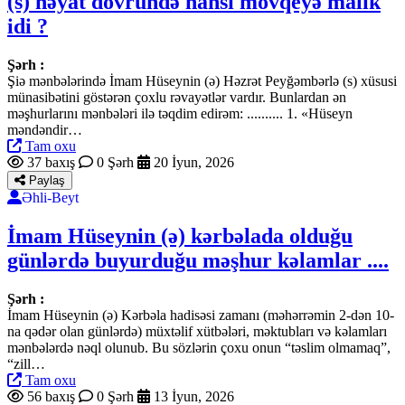
(s) həyat dövründə hansı mövqeyə malik
idi ?
Şərh :
Şiə mənbələrində İmam Hüseynin (ə) Həzrət Peyğəmbərlə (s) xüsusi
münasibətini göstərən çoxlu rəvayətlər vardır. Bunlardan ən
məşhurlarını mənbələri ilə təqdim edirəm: .......... 1. «Hüseyn
məndəndir…
Tam oxu
37 baxış
0 Şərh
20 İyun, 2026
Paylaş
Əhli-Beyt
İmam Hüseynin (ə) kərbəlada olduğu
günlərdə buyurduğu məşhur kəlamlar ....
Şərh :
İmam Hüseynin (ə) Kərbəla hadisəsi zamanı (məhərrəmin 2-dən 10-
na qədər olan günlərdə) müxtəlif xütbələri, məktubları və kəlamları
mənbələrdə nəql olunub. Bu sözlərin çoxu onun “təslim olmamaq”,
“zill…
Tam oxu
56 baxış
0 Şərh
13 İyun, 2026