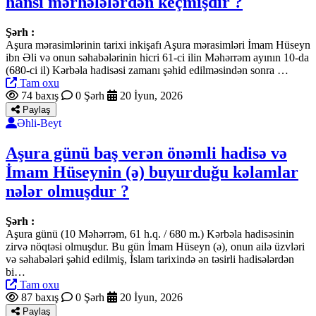
hansı mərhələlərdən keçmişdir ?
Şərh :
Aşura mərasimlərinin tarixi inkişafı Aşura mərasimləri İmam Hüseyn
ibn Əli və onun səhabələrinin hicri 61-ci ilin Məhərrəm ayının 10-da
(680-ci il) Kərbəla hadisəsi zamanı şəhid edilməsindən sonra …
Tam oxu
74 baxış
0 Şərh
20 İyun, 2026
Paylaş
Əhli-Beyt
Aşura günü baş verən önəmli hadisə və
İmam Hüseynin (ə) buyurduğu kəlamlar
nələr olmuşdur ?
Şərh :
Aşura günü (10 Məhərrəm, 61 h.q. / 680 m.) Kərbəla hadisəsinin
zirvə nöqtəsi olmuşdur. Bu gün İmam Hüseyn (ə), onun ailə üzvləri
və səhabələri şəhid edilmiş, İslam tarixində ən təsirli hadisələrdən
bi…
Tam oxu
87 baxış
0 Şərh
20 İyun, 2026
Paylaş