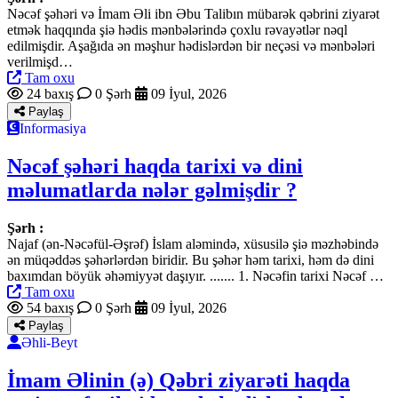
Nəcəf şəhəri və İmam Əli ibn Əbu Talibın mübarək qəbrini ziyarət
etmək haqqında şiə hədis mənbələrində çoxlu rəvayətlər nəql
edilmişdir. Aşağıda ən məşhur hədislərdən bir neçəsi və mənbələri
verilmişd…
Tam oxu
24 baxış
0 Şərh
09 İyul, 2026
Paylaş
Informasiya
Nəcəf şəhəri haqda tarixi və dini
məlumatlarda nələr gəlmişdir ?
Şərh :
Najaf (ən-Nəcəfül-Əşrəf) İslam aləmində, xüsusilə şiə məzhəbində
ən müqəddəs şəhərlərdən biridir. Bu şəhər həm tarixi, həm də dini
baxımdan böyük əhəmiyyət daşıyır. ....... 1. Nəcəfin tarixi Nəcəf …
Tam oxu
54 baxış
0 Şərh
09 İyul, 2026
Paylaş
Əhli-Beyt
İmam Əlinin (ə) Qəbri ziyarəti haqda