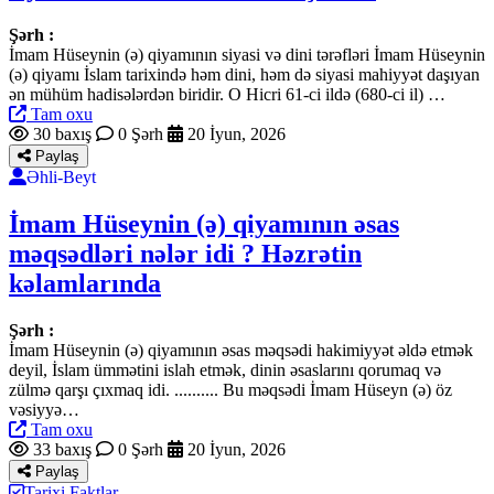
Şərh :
İmam Hüseynin (ə) qiyamının siyasi və dini tərəfləri İmam Hüseynin
(ə) qiyamı İslam tarixində həm dini, həm də siyasi mahiyyət daşıyan
ən mühüm hadisələrdən biridir. O Hicri 61-ci ildə (680-ci il) …
Tam oxu
30 baxış
0 Şərh
20 İyun, 2026
Paylaş
Əhli-Beyt
İmam Hüseynin (ə) qiyamının əsas
məqsədləri nələr idi ? Həzrətin
kəlamlarında
Şərh :
İmam Hüseynin (ə) qiyamının əsas məqsədi hakimiyyət əldə etmək
deyil, İslam ümmətini islah etmək, dinin əsaslarını qorumaq və
zülmə qarşı çıxmaq idi. .......... Bu məqsədi İmam Hüseyn (ə) öz
vəsiyyə…
Tam oxu
33 baxış
0 Şərh
20 İyun, 2026
Paylaş
Tarixi Faktlar