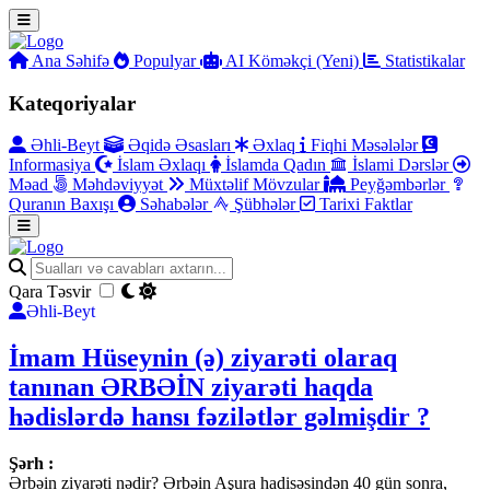
Ana Səhifə
Populyar
AI Köməkçi (Yeni)
Statistikalar
Kateqoriyalar
Əhli-Beyt
Əqidə Əsasları
Əxlaq
Fiqhi Məsələlər
Informasiya
İslam Əxlaqı
İslamda Qadın
İslami Dərslər
Məad
Məhdəviyyət
Müxtəlif Mövzular
Peyğəmbərlər
Quranın Baxışı
Səhabələr
Şübhələr
Tarixi Faktlar
Qara Təsvir
Əhli-Beyt
İmam Hüseynin (ə) ziyarəti olaraq
tanınan ƏRBƏİN ziyarəti haqda
hədislərdə hansı fəzilətlər gəlmişdir ?
Şərh :
Ərbəin ziyarəti nədir? Ərbəin Aşura hadisəsindən 40 gün sonra,