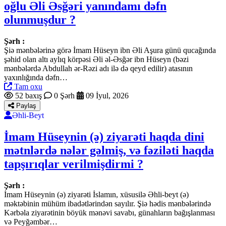
oğlu Əli Əsğəri yanındamı dəfn
olunmuşdur ?
Şərh :
Şiə mənbələrinə görə İmam Hüseyn ibn Əli Aşura günü qucağında
şəhid olan altı aylıq körpəsi Əli əl-Əsğər ibn Hüseyn (bəzi
mənbələrdə Abdullah ər-Rəzi adı ilə də qeyd edilir) atasının
yaxınlığında dəfn…
Tam oxu
52 baxış
0 Şərh
09 İyul, 2026
Paylaş
Əhli-Beyt
İmam Hüseynin (ə) ziyarəti haqda dini
mətnlərdə nələr gəlmiş, və fəziləti haqda
tapşırıqlar verilmişdirmi ?
Şərh :
İmam Hüseynin (ə) ziyarəti İslamın, xüsusilə Əhli-beyt (ə)
məktəbinin mühüm ibadətlərindən sayılır. Şiə hədis mənbələrində
Kərbəla ziyarətinin böyük mənəvi savabı, günahların bağışlanması
və Peyğəmbər…