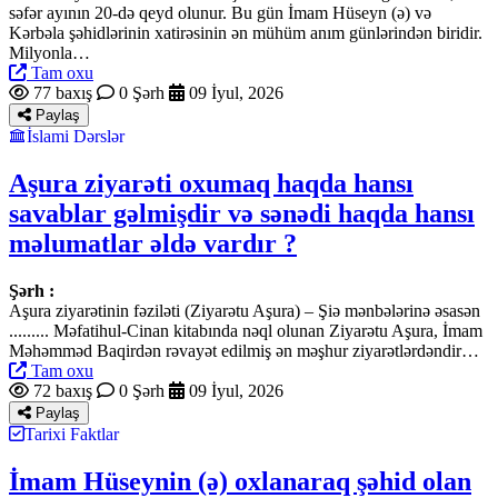
səfər ayının 20-də qeyd olunur. Bu gün İmam Hüseyn (ə) və
Kərbəla şəhidlərinin xatirəsinin ən mühüm anım günlərindən biridir.
Milyonla…
Tam oxu
77 baxış
0 Şərh
09 İyul, 2026
Paylaş
İslami Dərslər
Aşura ziyarəti oxumaq haqda hansı
savablar gəlmişdir və sənədi haqda hansı
məlumatlar əldə vardır ?
Şərh :
Aşura ziyarətinin fəziləti (Ziyarətu Aşura) – Şiə mənbələrinə əsasən
......... Məfatihul-Cinan kitabında nəql olunan Ziyarətu Aşura, İmam
Məhəmməd Baqirdən rəvayət edilmiş ən məşhur ziyarətlərdəndir…
Tam oxu
72 baxış
0 Şərh
09 İyul, 2026
Paylaş
Tarixi Faktlar
İmam Hüseynin (ə) oxlanaraq şəhid olan