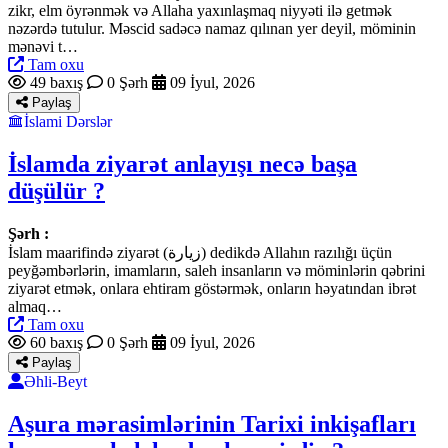
zikr, elm öyrənmək və Allaha yaxınlaşmaq niyyəti ilə getmək
nəzərdə tutulur. Məscid sadəcə namaz qılınan yer deyil, möminin
mənəvi t…
Tam oxu
49 baxış
0 Şərh
09 İyul, 2026
Paylaş
İslami Dərslər
İslamda ziyarət anlayışı necə başa
düşülür ?
Şərh :
İslam maarifində ziyarət (زيارة) dedikdə Allahın razılığı üçün
peyğəmbərlərin, imamların, saleh insanların və möminlərin qəbrini
ziyarət etmək, onlara ehtiram göstərmək, onların həyatından ibrət
almaq…
Tam oxu
60 baxış
0 Şərh
09 İyul, 2026
Paylaş
Əhli-Beyt
Aşura mərasimlərinin Tarixi inkişafları