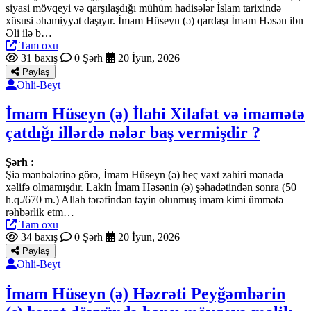
siyasi mövqeyi və qarşılaşdığı mühüm hadisələr İslam tarixində
xüsusi əhəmiyyət daşıyır. İmam Hüseyn (ə) qardaşı İmam Həsən ibn
Əli ilə b…
Tam oxu
31 baxış
0 Şərh
20 İyun, 2026
Paylaş
Əhli-Beyt
İmam Hüseyn (ə) İlahi Xilafət və imamətə
çatdığı illərdə nələr baş vermişdir ?
Şərh :
Şiə mənbələrinə görə, İmam Hüseyn (ə) heç vaxt zahiri mənada
xəlifə olmamışdır. Lakin İmam Həsənin (ə) şəhadətindən sonra (50
h.q./670 m.) Allah tərəfindən təyin olunmuş imam kimi ümmətə
rəhbərlik etm…
Tam oxu
34 baxış
0 Şərh
20 İyun, 2026
Paylaş
Əhli-Beyt
İmam Hüseyn (ə) Həzrəti Peyğəmbərin