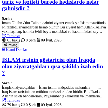
tarix və fəziləti barədə hədislərdə nələr
gəlmişdir ?
Şərh :
İmam Əli ibn Əbu Talibın qəbrini ziyarət etmək şiə İslam maarifində
ən fəzilətli ziyarətlərdən hesab olunur. Bu ziyarət həm Allah-Təalaya
yaxınlaşmaq, həm də Əhli-beytə məhəbbət və itaətin ifadəsi say…
Tam oxu
61 baxış
0 Şərh
09 İyul, 2026
Paylaş
İslami Dərslər
İSLAM irsinin göstəricisi olan İraqda
olan ziyarətgahları qısa şəkildə izah edin
?
Şərh :
İraqdakı ziyarətgahlar – İslam irsinin müqəddəs məkanları ...........
İraq İslam tarixinin ən mühüm mərkəzlərindən biridir. Bu ölkədə
Allahın saleh bəndələrinin, Peyğəmbər (s) ailəsinin və imamların…
Tam oxu
79 baxış
0 Şərh
09 İyul, 2026