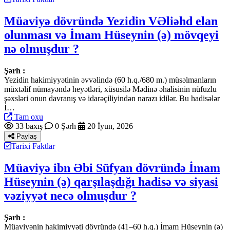
Müaviyə dövründə Yezidin VƏliəhd elan
olunması və İmam Hüseynin (ə) mövqeyi
nə olmuşdur ?
Şərh :
Yezidin hakimiyyətinin əvvəlində (60 h.q./680 m.) müsəlmanların
müxtəlif nümayəndə heyətləri, xüsusilə Mədinə əhalisinin nüfuzlu
şəxsləri onun davranış və idarəçiliyindən narazı idilər. Bu hadisələr
İ…
Tam oxu
33 baxış
0 Şərh
20 İyun, 2026
Paylaş
Tarixi Faktlar
Müaviyə ibn Əbi Süfyan dövründə İmam
Hüseynin (ə) qarşılaşdığı hadisə və siyasi
vəziyyət necə olmuşdur ?
Şərh :
Müaviyənin hakimiyyəti dövründə (41–60 h.q.) İmam Hüseynin (ə)