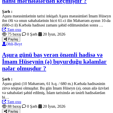
hansı mərhələlərdən keçmişdir ?
Şərh :
Aşura mərasimlərinin tarixi inkişafı Aşura mərasimləri İmam Hüseyn
ibn Əli və onun səhabələrinin hicri 61-ci ilin Məhərrəm ayının 10-da
(680-ci il) Kərbəla hadisəsi zamanı şəhid edilməsindən sonra …
Tam oxu
75 baxış
0 Şərh
20 İyun, 2026
Paylaş
Əhli-Beyt
Aşura günü baş verən önəmli hadisə və
İmam Hüseynin (ə) buyurduğu kəlamlar
nələr olmuşdur ?
Şərh :
Aşura günü (10 Məhərrəm, 61 h.q. / 680 m.) Kərbəla hadisəsinin
zirvə nöqtəsi olmuşdur. Bu gün İmam Hüseyn (ə), onun ailə üzvləri
və səhabələri şəhid edilmiş, İslam tarixində ən təsirli hadisələrdən
bi…
Tam oxu
88 baxış
0 Şərh
20 İyun, 2026
Paylaş