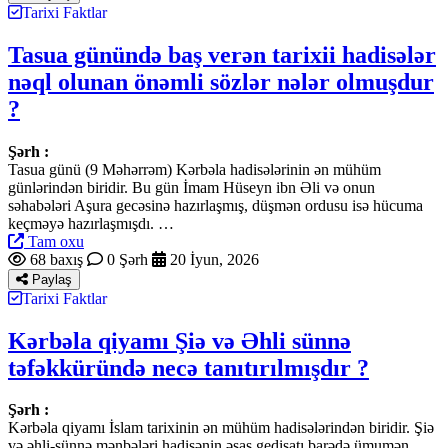
Tarixi Faktlar
Tasua günündə baş verən tarixii hadisələr
nəql olunan önəmli sözlər nələr olmuşdur
?
Şərh :
Tasua günü (9 Məhərrəm) Kərbəla hadisələrinin ən mühüm
günlərindən biridir. Bu gün İmam Hüseyn ibn Əli və onun
səhabələri Aşura gecəsinə hazırlaşmış, düşmən ordusu isə hücuma
keçməyə hazırlaşmışdı. …
Tam oxu
68 baxış
0 Şərh
20 İyun, 2026
Paylaş
Tarixi Faktlar
Kərbəla qiyamı Şiə və Əhli sünnə
təfəkküründə necə tanıtırılmışdır ?
Şərh :
Kərbəla qiyamı İslam tarixinin ən mühüm hadisələrindən biridir. Şiə
və əhli-sünnə mənbələri hadisənin əsas gedişatı barədə ümumən