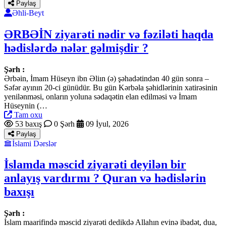
Paylaş
Əhli-Beyt
ƏRBƏİN ziyarəti nədir və fəziləti haqda
hədislərdə nələr gəlmişdir ?
Şərh :
Ərbəin, İmam Hüseyn ibn Əliın (ə) şəhadətindən 40 gün sonra –
Səfər ayının 20-ci günüdür. Bu gün Kərbəla şəhidlərinin xatirəsinin
yenilənməsi, onların yoluna sədaqətin elan edilməsi və İmam
Hüseynin (…
Tam oxu
53 baxış
0 Şərh
09 İyul, 2026
Paylaş
İslami Dərslər
İslamda məscid ziyarəti deyilən bir
anlayış vardırmı ? Quran və hədislərin
baxışı
Şərh :
İslam maarifində məscid ziyarəti dedikdə Allahın evinə ibadət, dua,