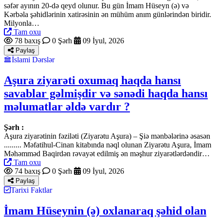
səfər ayının 20-də qeyd olunur. Bu gün İmam Hüseyn (ə) və
Kərbəla şəhidlərinin xatirəsinin ən mühüm anım günlərindən biridir.
Milyonla…
Tam oxu
78 baxış
0 Şərh
09 İyul, 2026
Paylaş
İslami Dərslər
Aşura ziyarəti oxumaq haqda hansı
savablar gəlmişdir və sənədi haqda hansı
məlumatlar əldə vardır ?
Şərh :
Aşura ziyarətinin fəziləti (Ziyarətu Aşura) – Şiə mənbələrinə əsasən
......... Məfatihul-Cinan kitabında nəql olunan Ziyarətu Aşura, İmam
Məhəmməd Baqirdən rəvayət edilmiş ən məşhur ziyarətlərdəndir…
Tam oxu
74 baxış
0 Şərh
09 İyul, 2026
Paylaş
Tarixi Faktlar
İmam Hüseynin (ə) oxlanaraq şəhid olan