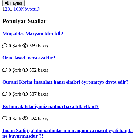
Paylaş
1
2
3
...
163
Növbəti
Populyar Suallar
Müqəddəs Məryəm kİm İdİ?
0 Şərh
569 baxış
Oruc fəsadı necə azaldır?
0 Şərh
552 baxış
Qurаni-Kərim İnsаnlаrı hаnsı еlmləri öyrənməyə dəvət еdir?
0 Şərh
537 baxış
Evlənmək İstədiyimiz qadına baxa bİlərİkmİ?
0 Şərh
524 baxış
Imam Sadiq (ə) din xadimlərinin məqamı və məsuliyyəti haqda
nə buyurmuşdur ?!