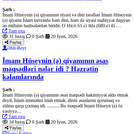
Şərh :
İmam Hüseynin (ə) qiyamının siyasi və dini tərəfləri İmam Hüseynin
(ə) qiyamı İslam tarixində həm dini, həm də siyasi mahiyyət daşıyan
ən mühüm hadisələrdən biridir. O Hicri 61-ci ildə (680-ci il) …
Tam oxu
31 baxış
0 Şərh
20 İyun, 2026
Paylaş
Əhli-Beyt
İmam Hüseynin (ə) qiyamının əsas
məqsədləri nələr idi ? Həzrətin
kəlamlarında
Şərh :
İmam Hüseynin (ə) qiyamının əsas məqsədi hakimiyyət əldə etmək
deyil, İslam ümmətini islah etmək, dinin əsaslarını qorumaq və
zülmə qarşı çıxmaq idi. .......... Bu məqsədi İmam Hüseyn (ə) öz
vəsiyyə…
Tam oxu
34 baxış
0 Şərh
20 İyun, 2026
Paylaş
Tarixi Faktlar