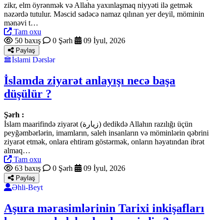
zikr, elm öyrənmək və Allaha yaxınlaşmaq niyyəti ilə getmək
nəzərdə tutulur. Məscid sadəcə namaz qılınan yer deyil, möminin
mənəvi t…
Tam oxu
50 baxış
0 Şərh
09 İyul, 2026
Paylaş
İslami Dərslər
İslamda ziyarət anlayışı necə başa
düşülür ?
Şərh :
İslam maarifində ziyarət (زيارة) dedikdə Allahın razılığı üçün
peyğəmbərlərin, imamların, saleh insanların və möminlərin qəbrini
ziyarət etmək, onlara ehtiram göstərmək, onların həyatından ibrət
almaq…
Tam oxu
63 baxış
0 Şərh
09 İyul, 2026
Paylaş
Əhli-Beyt
Aşura mərasimlərinin Tarixi inkişafları