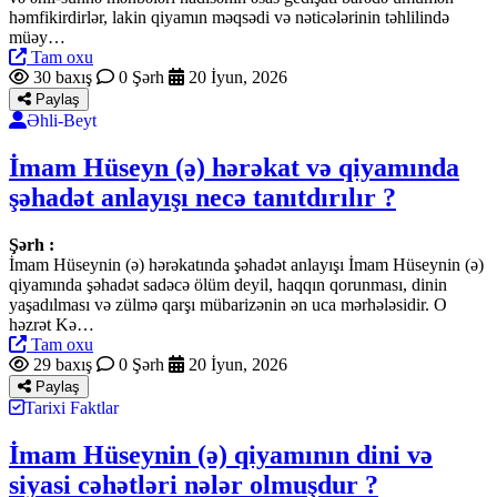
həmfikirdirlər, lakin qiyamın məqsədi və nəticələrinin təhlilində
müəy…
Tam oxu
30 baxış
0 Şərh
20 İyun, 2026
Paylaş
Əhli-Beyt
İmam Hüseyn (ə) hərəkat və qiyamında
şəhadət anlayışı necə tanıtdırılır ?
Şərh :
İmam Hüseynin (ə) hərəkatında şəhadət anlayışı İmam Hüseynin (ə)
qiyamında şəhadət sadəcə ölüm deyil, haqqın qorunması, dinin
yaşadılması və zülmə qarşı mübarizənin ən uca mərhələsidir. O
həzrət Kə…
Tam oxu
29 baxış
0 Şərh
20 İyun, 2026
Paylaş
Tarixi Faktlar
İmam Hüseynin (ə) qiyamının dini və
siyasi cəhətləri nələr olmuşdur ?