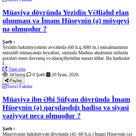
Müaviyə dövründə Yezidin VƏliəhd elan
olunması və İmam Hüseynin (ə) mövqeyi
nə olmuşdur ?
Şərh :
Yezidin hakimiyyətinin əvvəlində (60 h.q./680 m.) müsəlmanların
müxtəlif nümayəndə heyətləri, xüsusilə Mədinə əhalisinin nüfuzlu
şəxsləri onun davranış və idarəçiliyindən narazı idilər. Bu hadisələr
İ…
Tam oxu
34 baxış
0 Şərh
20 İyun, 2026
Paylaş
Tarixi Faktlar
Müaviyə ibn Əbi Süfyan dövründə İmam
Hüseynin (ə) qarşılaşdığı hadisə və siyasi
vəziyyət necə olmuşdur ?
Şərh :
Müaviyənin hakimiyyəti dövründə (41–60 h.q.) İmam Hüseynin (ə)