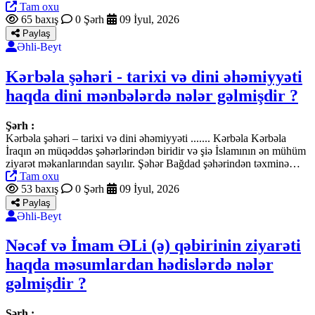
Tam oxu
65 baxış
0 Şərh
09 İyul, 2026
Paylaş
Əhli-Beyt
Kərbəla şəhəri - tarixi və dini əhəmiyyəti
haqda dini mənbələrdə nələr gəlmişdir ?
Şərh :
Kərbəla şəhəri – tarixi və dini əhəmiyyəti ....... Kərbəla Kərbəla
İraqın ən müqəddəs şəhərlərindən biridir və şiə İslamının ən mühüm
ziyarət məkanlarından sayılır. Şəhər Bağdad şəhərindən təxminə…
Tam oxu
53 baxış
0 Şərh
09 İyul, 2026
Paylaş
Əhli-Beyt
Nəcəf və İmam ƏLi (ə) qəbirinin ziyarəti
haqda məsumlardan hədislərdə nələr
gəlmişdir ?
Şərh :