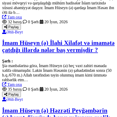
siyasi mövqeyi və qarşılaşdığı mühüm hadisələr İslam tarixində
xüsusi əhəmiyyət daşıyır. İmam Hüseyn (ə) qardaşı İmam Həsən ibn
Əli ilə b…
Tam oxu
32 baxış
0 Şərh
20 İyun, 2026
Paylaş
Əhli-Beyt
İmam Hüseyn (ə) İlahi Xilafət və imamətə
çatdığı illərdə nələr baş vermişdir ?
Şərh :
Şiə mənbələrinə görə, İmam Hüseyn (ə) heç vaxt zahiri mənada
xəlifə olmamışdır. Lakin İmam Həsənin (ə) şəhadətindən sonra (50
h.q./670 m.) Allah tərəfindən təyin olunmuş imam kimi ümmətə
rəhbərlik etm…
Tam oxu
35 baxış
0 Şərh
20 İyun, 2026
Paylaş
Əhli-Beyt
İmam Hüseyn (ə) Həzrəti Peyğəmbərin