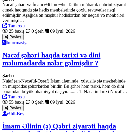
Nəcəf şəhəri və İmam Əli ibn Əbu Talibın mübarək qəbrini ziyarət
etmək haqqında şiə hədis mənbələrində çoxlu rəvayətlər nəql
edilmişdir. Aşağıda ən məşhur hədislərdən bir neçəsi və mənbələri
verilmişd…
Tam oxu
25 baxış
0 Şərh
09 İyul, 2026
Paylaş
Informasiya
Nəcəf şəhəri haqda tarixi və dini
məlumatlarda nələr gəlmişdir ?
Şərh :
Najaf (ən-Nəcəfül-Əşrəf) İslam aləmində, xüsusilə şiə məzhəbində
ən müqəddəs şəhərlərdən biridir. Bu şəhər həm tarixi, həm də dini
baxımdan böyük əhəmiyyət daşıyır. ....... 1. Nəcəfin tarixi Nəcəf …
Tam oxu
55 baxış
0 Şərh
09 İyul, 2026
Paylaş
Əhli-Beyt
İmam Əlinin (ə) Qəbri ziyarəti haqda