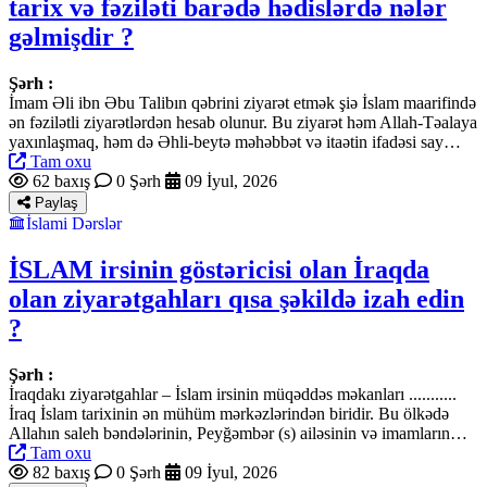
tarix və fəziləti barədə hədislərdə nələr
gəlmişdir ?
Şərh :
İmam Əli ibn Əbu Talibın qəbrini ziyarət etmək şiə İslam maarifində
ən fəzilətli ziyarətlərdən hesab olunur. Bu ziyarət həm Allah-Təalaya
yaxınlaşmaq, həm də Əhli-beytə məhəbbət və itaətin ifadəsi say…
Tam oxu
62 baxış
0 Şərh
09 İyul, 2026
Paylaş
İslami Dərslər
İSLAM irsinin göstəricisi olan İraqda
olan ziyarətgahları qısa şəkildə izah edin
?
Şərh :
İraqdakı ziyarətgahlar – İslam irsinin müqəddəs məkanları ...........
İraq İslam tarixinin ən mühüm mərkəzlərindən biridir. Bu ölkədə
Allahın saleh bəndələrinin, Peyğəmbər (s) ailəsinin və imamların…
Tam oxu
82 baxış
0 Şərh
09 İyul, 2026