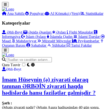
Ana Səhifə
Populyar
AI Köməkçi (Yeni)
Statistikalar
Kateqoriyalar
Əhli-Beyt
Əqidə Əsasları
Əxlaq
Fiqhi Məsələlər
Informasiya
İslam Əxlaqı
İslamda Qadın
İslami Dərslər
Məad
Məhdəviyyət
Müxtəlif Mövzular
Peyğəmbərlər
Quranın Baxışı
Səhabələr
Şübhələr
Tarixi Faktlar
Qara Təsvir
Əhli-Beyt
İmam Hüseynin (ə) ziyarəti olaraq
tanınan ƏRBƏİN ziyarəti haqda
hədislərdə hansı fəzilətlər gəlmişdir ?
Şərh :
Ərbəin ziyarəti nədir? Ərbəin Aşura hadisəsindən 40 gün sonra,