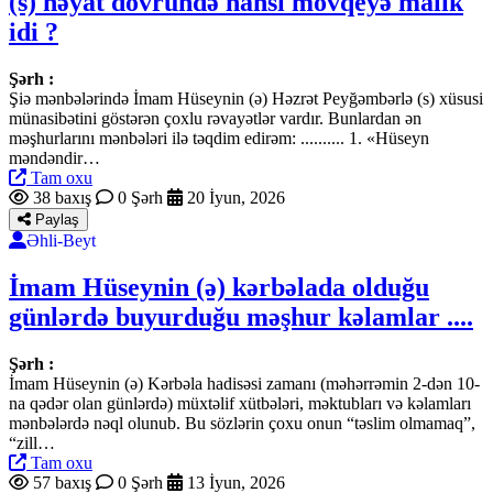
(s) həyat dövründə hansı mövqeyə malik
idi ?
Şərh :
Şiə mənbələrində İmam Hüseynin (ə) Həzrət Peyğəmbərlə (s) xüsusi
münasibətini göstərən çoxlu rəvayətlər vardır. Bunlardan ən
məşhurlarını mənbələri ilə təqdim edirəm: .......... 1. «Hüseyn
məndəndir…
Tam oxu
38 baxış
0 Şərh
20 İyun, 2026
Paylaş
Əhli-Beyt
İmam Hüseynin (ə) kərbəlada olduğu
günlərdə buyurduğu məşhur kəlamlar ....
Şərh :
İmam Hüseynin (ə) Kərbəla hadisəsi zamanı (məhərrəmin 2-dən 10-
na qədər olan günlərdə) müxtəlif xütbələri, məktubları və kəlamları
mənbələrdə nəql olunub. Bu sözlərin çoxu onun “təslim olmamaq”,
“zill…
Tam oxu
57 baxış
0 Şərh
13 İyun, 2026