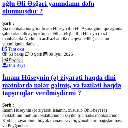
oğlu Əli Əsğəri yanındamı dəfn
olunmuşdur ?
Şərh :
Şiə mənbələrinə görə İmam Hüseyn ibn Əli Aşura günü qucağında
şəhid olan altı aylıq körpəsi Əli əl-Əsğər ibn Hüseyn (bəzi
mənbələrdə Abdullah ər-Rəzi adı ilə də qeyd edilir) atasının
yaxınlığında dəfn…
Tam oxu
53 baxış
0 Şərh
09 İyul, 2026
Paylaş
Əhli-Beyt
İmam Hüseynin (ə) ziyarəti haqda dini
mətnlərdə nələr gəlmiş, və fəziləti haqda
tapşırıqlar verilmişdirmi ?
Şərh :
İmam Hüseynin (ə) ziyarəti İslamın, xüsusilə Əhli-beyt (ə)
məktəbinin mühüm ibadətlərindən sayılır. Şiə hədis mənbələrində
Kərbəla ziyarətinin böyük mənəvi savabı, günahların bağışlanması
və Peyğəmbər…