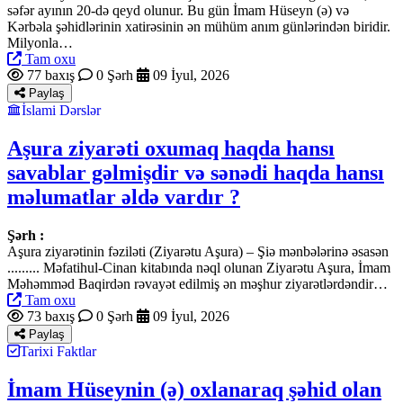
səfər ayının 20-də qeyd olunur. Bu gün İmam Hüseyn (ə) və
Kərbəla şəhidlərinin xatirəsinin ən mühüm anım günlərindən biridir.
Milyonla…
Tam oxu
77 baxış
0 Şərh
09 İyul, 2026
Paylaş
İslami Dərslər
Aşura ziyarəti oxumaq haqda hansı
savablar gəlmişdir və sənədi haqda hansı
məlumatlar əldə vardır ?
Şərh :
Aşura ziyarətinin fəziləti (Ziyarətu Aşura) – Şiə mənbələrinə əsasən
......... Məfatihul-Cinan kitabında nəql olunan Ziyarətu Aşura, İmam
Məhəmməd Baqirdən rəvayət edilmiş ən məşhur ziyarətlərdəndir…
Tam oxu
73 baxış
0 Şərh
09 İyul, 2026
Paylaş
Tarixi Faktlar
İmam Hüseynin (ə) oxlanaraq şəhid olan