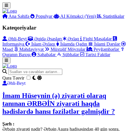
Ana Səhifə
Populyar
AI Köməkçi (Yeni)
Statistikalar
Kateqoriyalar
Əhli-Beyt
Əqidə Əsasları
Əxlaq
Fiqhi Məsələlər
Informasiya
İslam Əxlaqı
İslamda Qadın
İslami Dərslər
Məad
Məhdəviyyət
Müxtəlif Mövzular
Peyğəmbərlər
Quranın Baxışı
Səhabələr
Şübhələr
Tarixi Faktlar
Qara Təsvir
Əhli-Beyt
İmam Hüseynin (ə) ziyarəti olaraq
tanınan ƏRBƏİN ziyarəti haqda
hədislərdə hansı fəzilətlər gəlmişdir ?
Şərh :
Ərbəin ziyarəti nədir? Ərbəin Aşura hadisəsindən 40 gün sonra,