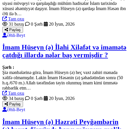
siyasi mövqeyi və qarşılaşdığı mühüm hadisələr İslam tarixində
xüsusi əhəmiyyət daşıyır. İmam Hüseyn (ə) qardaşı İmam Həsən ibn
Əli ilə b…
Tam oxu
31 baxış
0 Şərh
20 İyun, 2026
Paylaş
Əhli-Beyt
İmam Hüseyn (ə) İlahi Xilafət və imamətə
çatdığı illərdə nələr baş vermişdir ?
Şərh :
Şiə mənbələrinə görə, İmam Hüseyn (ə) heç vaxt zahiri mənada
xəlifə olmamışdır. Lakin İmam Həsənin (ə) şəhadətindən sonra (50
h.q./670 m.) Allah tərəfindən təyin olunmuş imam kimi ümmətə
rəhbərlik etm…
Tam oxu
34 baxış
0 Şərh
20 İyun, 2026
Paylaş
Əhli-Beyt
İmam Hüseyn (ə) Həzrəti Peyğəmbərin