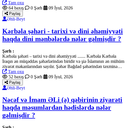
Tam oxu
64 baxış
0 Şərh
09 İyul, 2026
Paylaş
Əhli-Beyt
Kərbəla şəhəri - tarixi və dini əhəmiyyəti
haqda dini mənbələrdə nələr gəlmişdir ?
Şərh :
Kərbəla şəhəri – tarixi və dini əhəmiyyəti ....... Kərbəla Kərbəla
İraqın ən müqəddəs şəhərlərindən biridir və şiə İslamının ən mühüm
ziyarət məkanlarından sayılır. Şəhər Bağdad şəhərindən təxminə…
Tam oxu
52 baxış
0 Şərh
09 İyul, 2026
Paylaş
Əhli-Beyt
Nəcəf və İmam ƏLi (ə) qəbirinin ziyarəti
haqda məsumlardan hədislərdə nələr
gəlmişdir ?
Şərh :