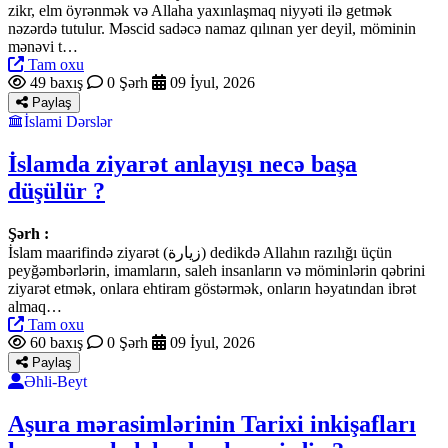
zikr, elm öyrənmək və Allaha yaxınlaşmaq niyyəti ilə getmək
nəzərdə tutulur. Məscid sadəcə namaz qılınan yer deyil, möminin
mənəvi t…
Tam oxu
49 baxış
0 Şərh
09 İyul, 2026
Paylaş
İslami Dərslər
İslamda ziyarət anlayışı necə başa
düşülür ?
Şərh :
İslam maarifində ziyarət (زيارة) dedikdə Allahın razılığı üçün
peyğəmbərlərin, imamların, saleh insanların və möminlərin qəbrini
ziyarət etmək, onlara ehtiram göstərmək, onların həyatından ibrət
almaq…
Tam oxu
60 baxış
0 Şərh
09 İyul, 2026
Paylaş
Əhli-Beyt
Aşura mərasimlərinin Tarixi inkişafları