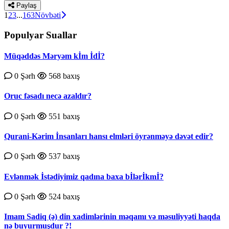
Paylaş
1
2
3
...
163
Növbəti
Populyar Suallar
Müqəddəs Məryəm kİm İdİ?
0 Şərh
568 baxış
Oruc fəsadı necə azaldır?
0 Şərh
551 baxış
Qurаni-Kərim İnsаnlаrı hаnsı еlmləri öyrənməyə dəvət еdir?
0 Şərh
537 baxış
Evlənmək İstədiyimiz qadına baxa bİlərİkmİ?
0 Şərh
524 baxış
Imam Sadiq (ə) din xadimlərinin məqamı və məsuliyyəti haqda
nə buyurmuşdur ?!