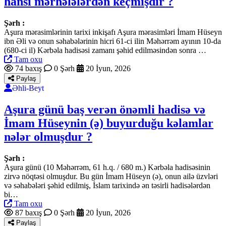
hansı mərhələlərdən keçmişdir ?
Şərh :
Aşura mərasimlərinin tarixi inkişafı Aşura mərasimləri İmam Hüseyn
ibn Əli və onun səhabələrinin hicri 61-ci ilin Məhərrəm ayının 10-da
(680-ci il) Kərbəla hadisəsi zamanı şəhid edilməsindən sonra …
Tam oxu
74 baxış
0 Şərh
20 İyun, 2026
Paylaş
Əhli-Beyt
Aşura günü baş verən önəmli hadisə və
İmam Hüseynin (ə) buyurduğu kəlamlar
nələr olmuşdur ?
Şərh :
Aşura günü (10 Məhərrəm, 61 h.q. / 680 m.) Kərbəla hadisəsinin
zirvə nöqtəsi olmuşdur. Bu gün İmam Hüseyn (ə), onun ailə üzvləri
və səhabələri şəhid edilmiş, İslam tarixində ən təsirli hadisələrdən
bi…
Tam oxu
87 baxış
0 Şərh
20 İyun, 2026
Paylaş