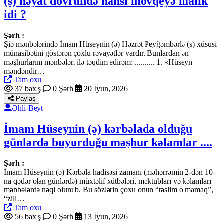
(s) həyat dövründə hansı mövqeyə malik
idi ?
Şərh :
Şiə mənbələrində İmam Hüseynin (ə) Həzrət Peyğəmbərlə (s) xüsusi
münasibətini göstərən çoxlu rəvayətlər vardır. Bunlardan ən
məşhurlarını mənbələri ilə təqdim edirəm: .......... 1. «Hüseyn
məndəndir…
Tam oxu
37 baxış
0 Şərh
20 İyun, 2026
Paylaş
Əhli-Beyt
İmam Hüseynin (ə) kərbəlada olduğu
günlərdə buyurduğu məşhur kəlamlar ....
Şərh :
İmam Hüseynin (ə) Kərbəla hadisəsi zamanı (məhərrəmin 2-dən 10-
na qədər olan günlərdə) müxtəlif xütbələri, məktubları və kəlamları
mənbələrdə nəql olunub. Bu sözlərin çoxu onun “təslim olmamaq”,
“zill…
Tam oxu
56 baxış
0 Şərh
13 İyun, 2026