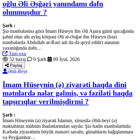
oğlu Əli Əsğəri yanındamı dəfn
olunmuşdur ?
Şərh :
Şiə mənbələrinə görə İmam Hüseyn ibn Əli Aşura günü qucağında
şəhid olan altı aylıq körpəsi Əli əl-Əsğər ibn Hüseyn (bəzi
mənbələrdə Abdullah ər-Rəzi adı ilə də qeyd edilir) atasının
yaxınlığında dəfn…
Tam oxu
52 baxış
0 Şərh
09 İyul, 2026
Paylaş
Əhli-Beyt
İmam Hüseynin (ə) ziyarəti haqda dini
mətnlərdə nələr gəlmiş, və fəziləti haqda
tapşırıqlar verilmişdirmi ?
Şərh :
İmam Hüseynin (ə) ziyarəti İslamın, xüsusilə Əhli-beyt (ə)
məktəbinin mühüm ibadətlərindən sayılır. Şiə hədis mənbələrində
Kərbəla ziyarətinin böyük mənəvi savabı, günahların bağışlanması
və Peyğəmbər…