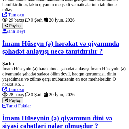
həmfikirdirlər, lakin qiyamın məqsədi və nəticələrinin təhlilində
müəy…
Tam oxu
29 baxış
0 Şərh
20 İyun, 2026
Paylaş
Əhli-Beyt
İmam Hüseyn (ə) hərəkat və qiyamında
şəhadət anlayışı necə tanıtdırılır ?
Şərh :
İmam Hüseynin (ə) hərəkatında şəhadət anlayışı İmam Hüseynin (ə)
qiyamında şəhadət sadəcə ölüm deyil, haqqın qorunması, dinin
yaşadılması və zülmə qarşı mübarizənin ən uca mərhələsidir. O
həzrət Kə…
Tam oxu
28 baxış
0 Şərh
20 İyun, 2026
Paylaş
Tarixi Faktlar
İmam Hüseynin (ə) qiyamının dini və
siyasi cəhətləri nələr olmuşdur ?