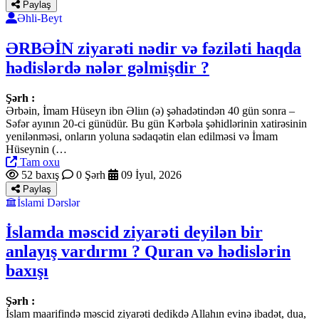
Paylaş
Əhli-Beyt
ƏRBƏİN ziyarəti nədir və fəziləti haqda
hədislərdə nələr gəlmişdir ?
Şərh :
Ərbəin, İmam Hüseyn ibn Əliın (ə) şəhadətindən 40 gün sonra –
Səfər ayının 20-ci günüdür. Bu gün Kərbəla şəhidlərinin xatirəsinin
yenilənməsi, onların yoluna sədaqətin elan edilməsi və İmam
Hüseynin (…
Tam oxu
52 baxış
0 Şərh
09 İyul, 2026
Paylaş
İslami Dərslər
İslamda məscid ziyarəti deyilən bir
anlayış vardırmı ? Quran və hədislərin
baxışı
Şərh :
İslam maarifində məscid ziyarəti dedikdə Allahın evinə ibadət, dua,