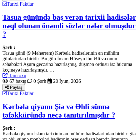
Tarixi Faktlar
Tasua günündə baş verən tarixii hadisələr
nəql olunan önəmli sözlər nələr olmuşdur
?
Şərh :
Tasua günü (9 Məhərrəm) Kərbəla hadisələrinin ən mühüm
günlərindən biridir. Bu gün İmam Hüseyn ibn Əli və onun
səhabələri Aşura gecəsinə hazırlaşmış, düşmən ordusu isə hücuma
keçməyə hazırlaşmışdı. …
Tam oxu
67 baxış
0 Şərh
20 İyun, 2026
Paylaş
Tarixi Faktlar
Kərbəla qiyamı Şiə və Əhli sünnə
təfəkküründə necə tanıtırılmışdır ?
Şərh :
Kərbəla qiyamı İslam tarixinin ən mühüm hadisələrindən biridir. Şiə
və əhli-sünnə mənbələri hadisənin əsas gedişatı barədə ümumən