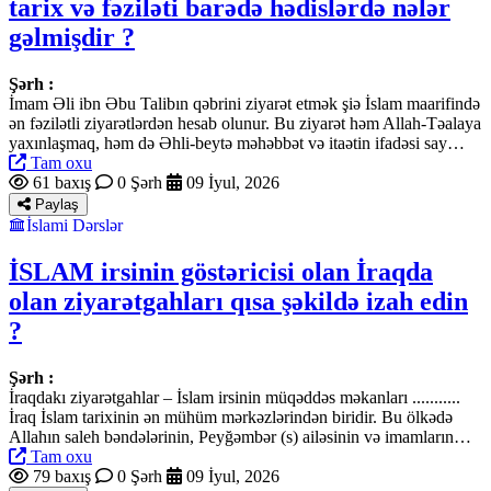
tarix və fəziləti barədə hədislərdə nələr
gəlmişdir ?
Şərh :
İmam Əli ibn Əbu Talibın qəbrini ziyarət etmək şiə İslam maarifində
ən fəzilətli ziyarətlərdən hesab olunur. Bu ziyarət həm Allah-Təalaya
yaxınlaşmaq, həm də Əhli-beytə məhəbbət və itaətin ifadəsi say…
Tam oxu
61 baxış
0 Şərh
09 İyul, 2026
Paylaş
İslami Dərslər
İSLAM irsinin göstəricisi olan İraqda
olan ziyarətgahları qısa şəkildə izah edin
?
Şərh :
İraqdakı ziyarətgahlar – İslam irsinin müqəddəs məkanları ...........
İraq İslam tarixinin ən mühüm mərkəzlərindən biridir. Bu ölkədə
Allahın saleh bəndələrinin, Peyğəmbər (s) ailəsinin və imamların…
Tam oxu
79 baxış
0 Şərh
09 İyul, 2026