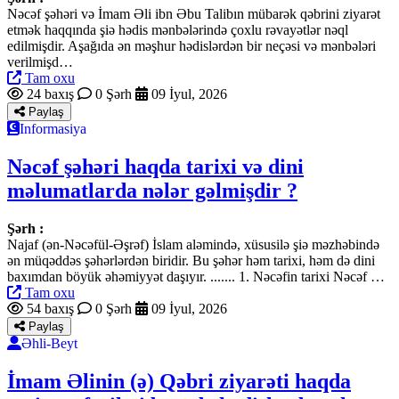
Nəcəf şəhəri və İmam Əli ibn Əbu Talibın mübarək qəbrini ziyarət
etmək haqqında şiə hədis mənbələrində çoxlu rəvayətlər nəql
edilmişdir. Aşağıda ən məşhur hədislərdən bir neçəsi və mənbələri
verilmişd…
Tam oxu
24 baxış
0 Şərh
09 İyul, 2026
Paylaş
Informasiya
Nəcəf şəhəri haqda tarixi və dini
məlumatlarda nələr gəlmişdir ?
Şərh :
Najaf (ən-Nəcəfül-Əşrəf) İslam aləmində, xüsusilə şiə məzhəbində
ən müqəddəs şəhərlərdən biridir. Bu şəhər həm tarixi, həm də dini
baxımdan böyük əhəmiyyət daşıyır. ....... 1. Nəcəfin tarixi Nəcəf …
Tam oxu
54 baxış
0 Şərh
09 İyul, 2026
Paylaş
Əhli-Beyt
İmam Əlinin (ə) Qəbri ziyarəti haqda