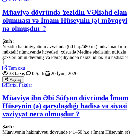
Müaviyə dövründə Yezidin VƏliəhd elan
olunması və İmam Hüseynin (ə) mövqeyi
nə olmuşdur ?
Şərh :
Yezidin hakimiyyətinin əvvəlində (60 h.q./680 m.) müsəlmanların
müxtəlif nümayəndə heyətləri, xüsusilə Mədinə əhalisinin nüfuzlu
şəxsləri onun davranış və idarəçiliyindən narazı idilər. Bu hadisələr
İ…
Tam oxu
33 baxış
0 Şərh
20 İyun, 2026
Paylaş
Tarixi Faktlar
Müaviyə ibn Əbi Süfyan dövründə İmam
Hüseynin (ə) qarşılaşdığı hadisə və siyasi
vəziyyət necə olmuşdur ?
Şərh :
Müaviyənin hakimiyyəti dövründə (41–60 h.q.) İmam Hüseynin (ə)