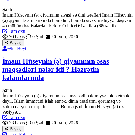
Şərh :
İmam Hüseynin (ə) qiyamının siyasi və dini tərəfləri İmam Hüseynin
(ə) qiyamı İslam tarixində həm dini, həm də siyasi mahiyyət daşıyan
ən mühüm hadisələrdən biridir. O Hicri 61-ci ildə (680-ci il) …
Tam oxu
30 baxış
0 Şərh
20 İyun, 2026
Paylaş
Əhli-Beyt
İmam Hüseynin (ə) qiyamının əsas
məqsədləri nələr idi ? Həzrətin
kəlamlarında
Şərh :
İmam Hüseynin (ə) qiyamının əsas məqsədi hakimiyyət əldə etmək
deyil, İslam ümmətini islah etmək, dinin əsaslarını qorumaq və
zülmə qarşı çıxmaq idi. .......... Bu məqsədi İmam Hüseyn (ə) öz
vəsiyyə…
Tam oxu
33 baxış
0 Şərh
20 İyun, 2026
Paylaş
Tarixi Faktlar