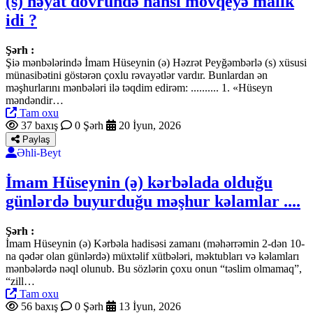
(s) həyat dövründə hansı mövqeyə malik
idi ?
Şərh :
Şiə mənbələrində İmam Hüseynin (ə) Həzrət Peyğəmbərlə (s) xüsusi
münasibətini göstərən çoxlu rəvayətlər vardır. Bunlardan ən
məşhurlarını mənbələri ilə təqdim edirəm: .......... 1. «Hüseyn
məndəndir…
Tam oxu
37 baxış
0 Şərh
20 İyun, 2026
Paylaş
Əhli-Beyt
İmam Hüseynin (ə) kərbəlada olduğu
günlərdə buyurduğu məşhur kəlamlar ....
Şərh :
İmam Hüseynin (ə) Kərbəla hadisəsi zamanı (məhərrəmin 2-dən 10-
na qədər olan günlərdə) müxtəlif xütbələri, məktubları və kəlamları
mənbələrdə nəql olunub. Bu sözlərin çoxu onun “təslim olmamaq”,
“zill…
Tam oxu
56 baxış
0 Şərh
13 İyun, 2026