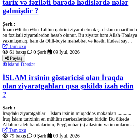
tarix və fəziləti barədə hədislərdə nələr
gəlmişdir ?
Şərh :
İmam Əli ibn Əbu Talibın qəbrini ziyarət etmək şiə İslam maarifində
ən fəzilətli ziyarətlərdən hesab olunur. Bu ziyarət həm Allah-Təalaya
yaxınlaşmaq, həm də Əhli-beytə məhəbbət və itaətin ifadəsi say…
Tam oxu
61 baxış
0 Şərh
09 İyul, 2026
Paylaş
İslami Dərslər
İSLAM irsinin göstəricisi olan İraqda
olan ziyarətgahları qısa şəkildə izah edin
?
Şərh :
İraqdakı ziyarətgahlar – İslam irsinin müqəddəs məkanları ...........
İraq İslam tarixinin ən mühüm mərkəzlərindən biridir. Bu ölkədə
Allahın saleh bəndələrinin, Peyğəmbər (s) ailəsinin və imamların…
Tam oxu
79 baxış
0 Şərh
09 İyul, 2026