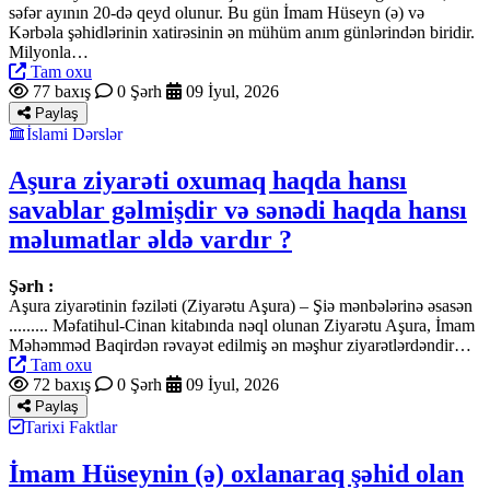
səfər ayının 20-də qeyd olunur. Bu gün İmam Hüseyn (ə) və
Kərbəla şəhidlərinin xatirəsinin ən mühüm anım günlərindən biridir.
Milyonla…
Tam oxu
77 baxış
0 Şərh
09 İyul, 2026
Paylaş
İslami Dərslər
Aşura ziyarəti oxumaq haqda hansı
savablar gəlmişdir və sənədi haqda hansı
məlumatlar əldə vardır ?
Şərh :
Aşura ziyarətinin fəziləti (Ziyarətu Aşura) – Şiə mənbələrinə əsasən
......... Məfatihul-Cinan kitabında nəql olunan Ziyarətu Aşura, İmam
Məhəmməd Baqirdən rəvayət edilmiş ən məşhur ziyarətlərdəndir…
Tam oxu
72 baxış
0 Şərh
09 İyul, 2026
Paylaş
Tarixi Faktlar
İmam Hüseynin (ə) oxlanaraq şəhid olan