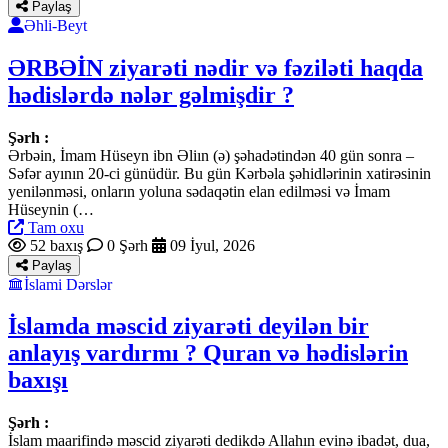
Paylaş
Əhli-Beyt
ƏRBƏİN ziyarəti nədir və fəziləti haqda
hədislərdə nələr gəlmişdir ?
Şərh :
Ərbəin, İmam Hüseyn ibn Əliın (ə) şəhadətindən 40 gün sonra –
Səfər ayının 20-ci günüdür. Bu gün Kərbəla şəhidlərinin xatirəsinin
yenilənməsi, onların yoluna sədaqətin elan edilməsi və İmam
Hüseynin (…
Tam oxu
52 baxış
0 Şərh
09 İyul, 2026
Paylaş
İslami Dərslər
İslamda məscid ziyarəti deyilən bir
anlayış vardırmı ? Quran və hədislərin
baxışı
Şərh :
İslam maarifində məscid ziyarəti dedikdə Allahın evinə ibadət, dua,