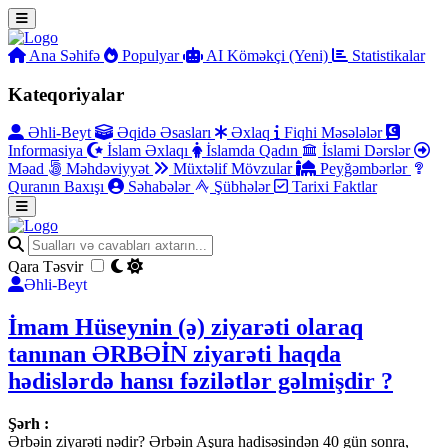
Ana Səhifə
Populyar
AI Köməkçi (Yeni)
Statistikalar
Kateqoriyalar
Əhli-Beyt
Əqidə Əsasları
Əxlaq
Fiqhi Məsələlər
Informasiya
İslam Əxlaqı
İslamda Qadın
İslami Dərslər
Məad
Məhdəviyyət
Müxtəlif Mövzular
Peyğəmbərlər
Quranın Baxışı
Səhabələr
Şübhələr
Tarixi Faktlar
Qara Təsvir
Əhli-Beyt
İmam Hüseynin (ə) ziyarəti olaraq
tanınan ƏRBƏİN ziyarəti haqda
hədislərdə hansı fəzilətlər gəlmişdir ?
Şərh :
Ərbəin ziyarəti nədir? Ərbəin Aşura hadisəsindən 40 gün sonra,