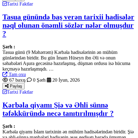
Tarixi Faktlar
Tasua günündə baş verən tarixii hadisələr
nəql olunan önəmli sözlər nələr olmuşdur
?
Şərh :
Tasua günü (9 Məhərrəm) Kərbəla hadisələrinin ən mühüm
günlərindən biridir. Bu gün İmam Hüseyn ibn Əli və onun
səhabələri Aşura gecəsinə hazırlaşmış, düşmən ordusu isə hücuma
keçməyə hazırlaşmışdı. …
Tam oxu
67 baxış
0 Şərh
20 İyun, 2026
Paylaş
Tarixi Faktlar
Kərbəla qiyamı Şiə və Əhli sünnə
təfəkküründə necə tanıtırılmışdır ?
Şərh :
Kərbəla qiyamı İslam tarixinin ən mühüm hadisələrindən biridir. Şiə
və əhli-sünnə mənbələri hadisənin əsas gedişatı barədə ümumən