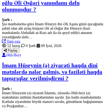
oğlu Əli Əsğəri yanındamı dəfn
olunmuşdur ?
Şərh :
Şiə mənbələrinə görə İmam Hüseyn ibn Əli Aşura günü qucağında
şəhid olan altı aylıq körpəsi Əli əl-Əsğər ibn Hüseyn (bəzi
mənbələrdə Abdullah ər-Rəzi adı ilə də qeyd edilir) atasının
yaxınlığında dəfn…
Tam oxu
52 baxış
0 Şərh
09 İyul, 2026
Paylaş
Əhli-Beyt
İmam Hüseynin (ə) ziyarəti haqda dini
mətnlərdə nələr gəlmiş, və fəziləti haqda
tapşırıqlar verilmişdirmi ?
Şərh :
İmam Hüseynin (ə) ziyarəti İslamın, xüsusilə Əhli-beyt (ə)
məktəbinin mühüm ibadətlərindən sayılır. Şiə hədis mənbələrində
Kərbəla ziyarətinin böyük mənəvi savabı, günahların bağışlanması
və Peyğəmbər…