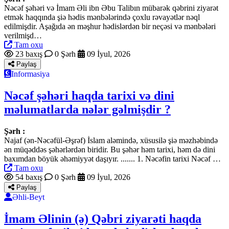
Nəcəf şəhəri və İmam Əli ibn Əbu Talibın mübarək qəbrini ziyarət
etmək haqqında şiə hədis mənbələrində çoxlu rəvayətlər nəql
edilmişdir. Aşağıda ən məşhur hədislərdən bir neçəsi və mənbələri
verilmişd…
Tam oxu
23 baxış
0 Şərh
09 İyul, 2026
Paylaş
Informasiya
Nəcəf şəhəri haqda tarixi və dini
məlumatlarda nələr gəlmişdir ?
Şərh :
Najaf (ən-Nəcəfül-Əşrəf) İslam aləmində, xüsusilə şiə məzhəbində
ən müqəddəs şəhərlərdən biridir. Bu şəhər həm tarixi, həm də dini
baxımdan böyük əhəmiyyət daşıyır. ....... 1. Nəcəfin tarixi Nəcəf …
Tam oxu
54 baxış
0 Şərh
09 İyul, 2026
Paylaş
Əhli-Beyt
İmam Əlinin (ə) Qəbri ziyarəti haqda