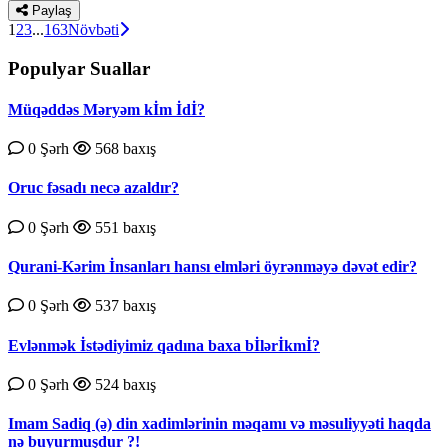
Paylaş
1
2
3
...
163
Növbəti
Populyar Suallar
Müqəddəs Məryəm kİm İdİ?
0 Şərh
568 baxış
Oruc fəsadı necə azaldır?
0 Şərh
551 baxış
Qurаni-Kərim İnsаnlаrı hаnsı еlmləri öyrənməyə dəvət еdir?
0 Şərh
537 baxış
Evlənmək İstədiyimiz qadına baxa bİlərİkmİ?
0 Şərh
524 baxış
Imam Sadiq (ə) din xadimlərinin məqamı və məsuliyyəti haqda
nə buyurmuşdur ?!