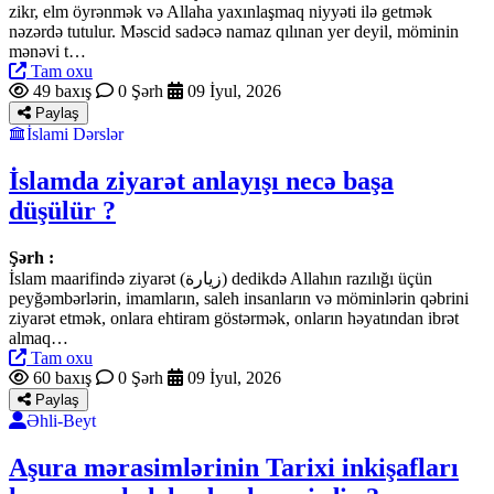
zikr, elm öyrənmək və Allaha yaxınlaşmaq niyyəti ilə getmək
nəzərdə tutulur. Məscid sadəcə namaz qılınan yer deyil, möminin
mənəvi t…
Tam oxu
49 baxış
0 Şərh
09 İyul, 2026
Paylaş
İslami Dərslər
İslamda ziyarət anlayışı necə başa
düşülür ?
Şərh :
İslam maarifində ziyarət (زيارة) dedikdə Allahın razılığı üçün
peyğəmbərlərin, imamların, saleh insanların və möminlərin qəbrini
ziyarət etmək, onlara ehtiram göstərmək, onların həyatından ibrət
almaq…
Tam oxu
60 baxış
0 Şərh
09 İyul, 2026
Paylaş
Əhli-Beyt
Aşura mərasimlərinin Tarixi inkişafları