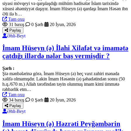
siyasi mövqeyi və qarşılaşdığı mühüm hadisələr İslam tarixində
xüsusi əhəmiyyət daşıyır. İmam Hüseyn (ə) qardaşı İmam Həsən ibn
Əli ilə b…
Tam oxu
31 baxış
0 Şərh
20 İyun, 2026
Paylaş
Əhli-Beyt
İmam Hüseyn (ə) İlahi Xilafət və imamətə
çatdığı illərdə nələr baş vermişdir ?
Şərh :
Şiə mənbələrinə görə, İmam Hüseyn (ə) heç vaxt zahiri mənada
xəlifə olmamışdır. Lakin İmam Həsənin (ə) şəhadətindən sonra (50
h.q./670 m.) Allah tərəfindən təyin olunmuş imam kimi ümmətə
rəhbərlik etm…
Tam oxu
34 baxış
0 Şərh
20 İyun, 2026
Paylaş
Əhli-Beyt
İmam Hüseyn (ə) Həzrəti Peyğəmbərin