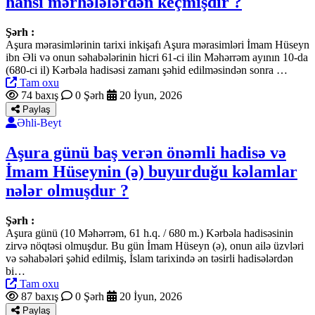
hansı mərhələlərdən keçmişdir ?
Şərh :
Aşura mərasimlərinin tarixi inkişafı Aşura mərasimləri İmam Hüseyn
ibn Əli və onun səhabələrinin hicri 61-ci ilin Məhərrəm ayının 10-da
(680-ci il) Kərbəla hadisəsi zamanı şəhid edilməsindən sonra …
Tam oxu
74 baxış
0 Şərh
20 İyun, 2026
Paylaş
Əhli-Beyt
Aşura günü baş verən önəmli hadisə və
İmam Hüseynin (ə) buyurduğu kəlamlar
nələr olmuşdur ?
Şərh :
Aşura günü (10 Məhərrəm, 61 h.q. / 680 m.) Kərbəla hadisəsinin
zirvə nöqtəsi olmuşdur. Bu gün İmam Hüseyn (ə), onun ailə üzvləri
və səhabələri şəhid edilmiş, İslam tarixində ən təsirli hadisələrdən
bi…
Tam oxu
87 baxış
0 Şərh
20 İyun, 2026
Paylaş