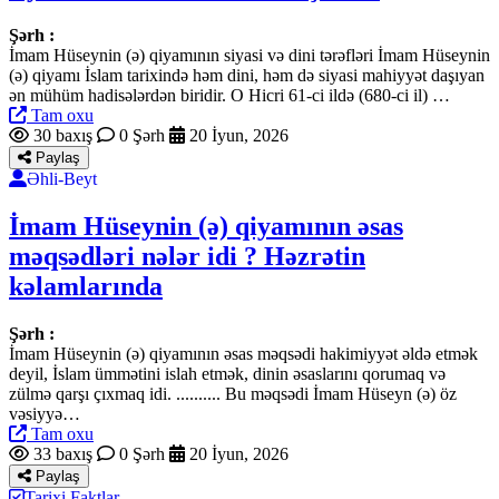
Şərh :
İmam Hüseynin (ə) qiyamının siyasi və dini tərəfləri İmam Hüseynin
(ə) qiyamı İslam tarixində həm dini, həm də siyasi mahiyyət daşıyan
ən mühüm hadisələrdən biridir. O Hicri 61-ci ildə (680-ci il) …
Tam oxu
30 baxış
0 Şərh
20 İyun, 2026
Paylaş
Əhli-Beyt
İmam Hüseynin (ə) qiyamının əsas
məqsədləri nələr idi ? Həzrətin
kəlamlarında
Şərh :
İmam Hüseynin (ə) qiyamının əsas məqsədi hakimiyyət əldə etmək
deyil, İslam ümmətini islah etmək, dinin əsaslarını qorumaq və
zülmə qarşı çıxmaq idi. .......... Bu məqsədi İmam Hüseyn (ə) öz
vəsiyyə…
Tam oxu
33 baxış
0 Şərh
20 İyun, 2026
Paylaş
Tarixi Faktlar