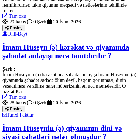
həmfikirdirlər, lakin qiyamın məqsədi və nəticələrinin təhlilində
müəy…
Tam oxu
29 baxış
0 Şərh
20 İyun, 2026
Paylaş
Əhli-Beyt
İmam Hüseyn (ə) hərəkat və qiyamında
şəhadət anlayışı necə tanıtdırılır ?
Şərh :
İmam Hüseynin (ə) hərəkatında şəhadət anlayışı İmam Hüseynin (ə)
qiyamında şəhadət sadəcə ölüm deyil, haqqın qorunması, dinin
yaşadılması və zülmə qarşı mübarizənin ən uca mərhələsidir. O
həzrət Kə…
Tam oxu
28 baxış
0 Şərh
20 İyun, 2026
Paylaş
Tarixi Faktlar
İmam Hüseynin (ə) qiyamının dini və
siyasi cəhətləri nələr olmuşdur ?