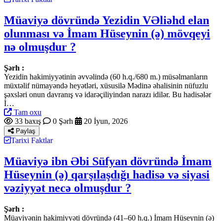
Müaviyə dövründə Yezidin VƏliəhd elan
olunması və İmam Hüseynin (ə) mövqeyi
nə olmuşdur ?
Şərh :
Yezidin hakimiyyətinin əvvəlində (60 h.q./680 m.) müsəlmanların
müxtəlif nümayəndə heyətləri, xüsusilə Mədinə əhalisinin nüfuzlu
şəxsləri onun davranış və idarəçiliyindən narazı idilər. Bu hadisələr
İ…
Tam oxu
33 baxış
0 Şərh
20 İyun, 2026
Paylaş
Tarixi Faktlar
Müaviyə ibn Əbi Süfyan dövründə İmam
Hüseynin (ə) qarşılaşdığı hadisə və siyasi
vəziyyət necə olmuşdur ?
Şərh :
Müaviyənin hakimiyyəti dövründə (41–60 h.q.) İmam Hüseynin (ə)