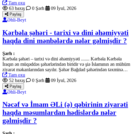
Tam oxu
63 baxış
0 Şərh
09 İyul, 2026
Paylaş
Əhli-Beyt
Kərbəla şəhəri - tarixi və dini əhəmiyyəti
haqda dini mənbələrdə nələr gəlmişdir ?
Şərh :
Kərbəla şəhəri – tarixi və dini əhəmiyyəti ....... Kərbəla Kərbəla
İraqın ən müqəddəs şəhərlərindən biridir və şiə İslamının ən mühüm
ziyarət məkanlarından sayılır. Şəhər Bağdad şəhərindən təxminə…
Tam oxu
52 baxış
0 Şərh
09 İyul, 2026
Paylaş
Əhli-Beyt
Nəcəf və İmam ƏLi (ə) qəbirinin ziyarəti
haqda məsumlardan hədislərdə nələr
gəlmişdir ?
Şərh :