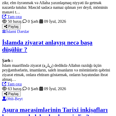
zikr, elm öyrənmək və Allaha yaxınlaşmaq niyyəti ilə getmək
nəzərdə tutulur. Məscid sadəcə namaz qılınan yer deyil, möminin
mənəvi t…
Tam oxu
50 baxış
0 Şərh
09 İyul, 2026
Paylaş
İslami Dərslər
İslamda ziyarət anlayışı necə başa
düşülür ?
Şərh :
İslam maarifində ziyarət (زيارة) dedikdə Allahın razılığı üçün
peyğəmbərlərin, imamların, saleh insanların və möminlərin qəbrini
ziyarət etmək, onlara ehtiram göstərmək, onların həyatından ibrət
almaq…
Tam oxu
63 baxış
0 Şərh
09 İyul, 2026
Paylaş
Əhli-Beyt
Aşura mərasimlərinin Tarixi inkişafları