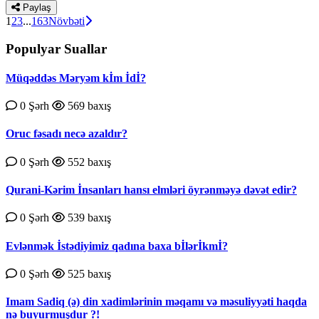
Paylaş
1
2
3
...
163
Növbəti
Populyar Suallar
Müqəddəs Məryəm kİm İdİ?
0 Şərh
569 baxış
Oruc fəsadı necə azaldır?
0 Şərh
552 baxış
Qurаni-Kərim İnsаnlаrı hаnsı еlmləri öyrənməyə dəvət еdir?
0 Şərh
539 baxış
Evlənmək İstədiyimiz qadına baxa bİlərİkmİ?
0 Şərh
525 baxış
Imam Sadiq (ə) din xadimlərinin məqamı və məsuliyyəti haqda
nə buyurmuşdur ?!