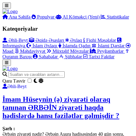
Ana Səhifə
Populyar
AI Köməkçi (Yeni)
Statistikalar
Kateqoriyalar
Əhli-Beyt
Əqidə Əsasları
Əxlaq
Fiqhi Məsələlər
Informasiya
İslam Əxlaqı
İslamda Qadın
İslami Dərslər
Məad
Məhdəviyyət
Müxtəlif Mövzular
Peyğəmbərlər
Quranın Baxışı
Səhabələr
Şübhələr
Tarixi Faktlar
Qara Təsvir
Əhli-Beyt
İmam Hüseynin (ə) ziyarəti olaraq
tanınan ƏRBƏİN ziyarəti haqda
hədislərdə hansı fəzilətlər gəlmişdir ?
Şərh :
Ərbəin ziyarəti nədir? Ərbəin Aşura hadisəsindən 40 gün sonra,