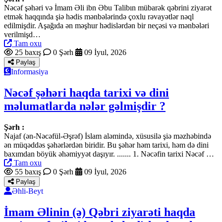
Nəcəf şəhəri və İmam Əli ibn Əbu Talibın mübarək qəbrini ziyarət
etmək haqqında şiə hədis mənbələrində çoxlu rəvayətlər nəql
edilmişdir. Aşağıda ən məşhur hədislərdən bir neçəsi və mənbələri
verilmişd…
Tam oxu
25 baxış
0 Şərh
09 İyul, 2026
Paylaş
Informasiya
Nəcəf şəhəri haqda tarixi və dini
məlumatlarda nələr gəlmişdir ?
Şərh :
Najaf (ən-Nəcəfül-Əşrəf) İslam aləmində, xüsusilə şiə məzhəbində
ən müqəddəs şəhərlərdən biridir. Bu şəhər həm tarixi, həm də dini
baxımdan böyük əhəmiyyət daşıyır. ....... 1. Nəcəfin tarixi Nəcəf …
Tam oxu
55 baxış
0 Şərh
09 İyul, 2026
Paylaş
Əhli-Beyt
İmam Əlinin (ə) Qəbri ziyarəti haqda