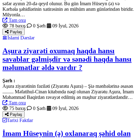
səfər ayının 20-də qeyd olunur. Bu gün İmam Hüseyn (ə) və
Kərbəla şəhidlərinin xatirəsinin ən mühüm anım günlərindən biridir.
Milyonla…
Tam oxu
78 baxış
0 Şərh
09 İyul, 2026
Paylaş
İslami Dərslər
Aşura ziyarəti oxumaq haqda hansı
savablar gəlmişdir və sənədi haqda hansı
məlumatlar əldə vardır ?
Şərh :
Aşura ziyarətinin fəziləti (Ziyarətu Aşura) – Şiə mənbələrinə əsasən
......... Məfatihul-Cinan kitabında nəql olunan Ziyarətu Aşura, İmam
Məhəmməd Baqirdən rəvayət edilmiş ən məşhur ziyarətlərdəndir…
Tam oxu
75 baxış
0 Şərh
09 İyul, 2026
Paylaş
Tarixi Faktlar
İmam Hüseynin (ə) oxlanaraq şəhid olan