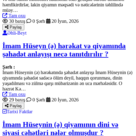
həmfikirdirlər, lakin qiyamın məqsədi və nəticələrinin təhlilində
müəy…
Tam oxu
30 baxış
0 Şərh
20 İyun, 2026
Paylaş
Əhli-Beyt
İmam Hüseyn (ə) hərəkat və qiyamında
şəhadət anlayışı necə tanıtdırılır ?
Şərh :
İmam Hüseynin (ə) hərəkatında şəhadət anlayışı İmam Hüseynin (ə)
qiyamında şəhadət sadəcə ölüm deyil, haqqın qorunması, dinin
yaşadılması və zülmə qarşı mübarizənin ən uca mərhələsidir. O
həzrət Kə…
Tam oxu
29 baxış
0 Şərh
20 İyun, 2026
Paylaş
Tarixi Faktlar
İmam Hüseynin (ə) qiyamının dini və
siyasi cəhətləri nələr olmuşdur ?