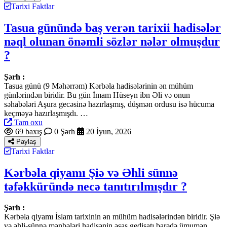
Tarixi Faktlar
Tasua günündə baş verən tarixii hadisələr
nəql olunan önəmli sözlər nələr olmuşdur
?
Şərh :
Tasua günü (9 Məhərrəm) Kərbəla hadisələrinin ən mühüm
günlərindən biridir. Bu gün İmam Hüseyn ibn Əli və onun
səhabələri Aşura gecəsinə hazırlaşmış, düşmən ordusu isə hücuma
keçməyə hazırlaşmışdı. …
Tam oxu
69 baxış
0 Şərh
20 İyun, 2026
Paylaş
Tarixi Faktlar
Kərbəla qiyamı Şiə və Əhli sünnə
təfəkküründə necə tanıtırılmışdır ?
Şərh :
Kərbəla qiyamı İslam tarixinin ən mühüm hadisələrindən biridir. Şiə
və əhli-sünnə mənbələri hadisənin əsas gedişatı barədə ümumən