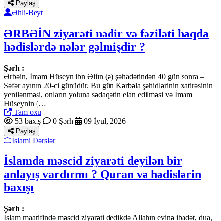
Paylaş
Əhli-Beyt
ƏRBƏİN ziyarəti nədir və fəziləti haqda
hədislərdə nələr gəlmişdir ?
Şərh :
Ərbəin, İmam Hüseyn ibn Əliın (ə) şəhadətindən 40 gün sonra –
Səfər ayının 20-ci günüdür. Bu gün Kərbəla şəhidlərinin xatirəsinin
yenilənməsi, onların yoluna sədaqətin elan edilməsi və İmam
Hüseynin (…
Tam oxu
53 baxış
0 Şərh
09 İyul, 2026
Paylaş
İslami Dərslər
İslamda məscid ziyarəti deyilən bir
anlayış vardırmı ? Quran və hədislərin
baxışı
Şərh :
İslam maarifində məscid ziyarəti dedikdə Allahın evinə ibadət, dua,