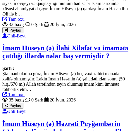
siyasi mövqeyi və qarşılaşdığı mühüm hadisələr İslam tarixində
xüsusi əhəmiyyət daşıyır. İmam Hüseyn (ə) qardaşı İmam Həsən ibn
Əli ilə b…
Tam oxu
32 baxış
0 Şərh
20 İyun, 2026
Paylaş
Əhli-Beyt
İmam Hüseyn (ə) İlahi Xilafət və imamətə
çatdığı illərdə nələr baş vermişdir ?
Şərh :
Şiə mənbələrinə görə, İmam Hüseyn (ə) heç vaxt zahiri mənada
xəlifə olmamışdır. Lakin İmam Həsənin (ə) şəhadətindən sonra (50
h.q./670 m.) Allah tərəfindən təyin olunmuş imam kimi ümmətə
rəhbərlik etm…
Tam oxu
35 baxış
0 Şərh
20 İyun, 2026
Paylaş
Əhli-Beyt
İmam Hüseyn (ə) Həzrəti Peyğəmbərin