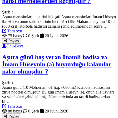
hansı mərhələlərdən keçmişdir ?
Şərh :
Aşura mərasimlərinin tarixi inkişafı Aşura mərasimləri İmam Hüseyn
ibn Əli və onun səhabələrinin hicri 61-ci ilin Məhərrəm ayının 10-da
(680-ci il) Kərbəla hadisəsi zamanı şəhid edilməsindən sonra …
Tam oxu
75 baxış
0 Şərh
20 İyun, 2026
Paylaş
Əhli-Beyt
Aşura günü baş verən önəmli hadisə və
İmam Hüseynin (ə) buyurduğu kəlamlar
nələr olmuşdur ?
Şərh :
Aşura günü (10 Məhərrəm, 61 h.q. / 680 m.) Kərbəla hadisəsinin
zirvə nöqtəsi olmuşdur. Bu gün İmam Hüseyn (ə), onun ailə üzvləri
və səhabələri şəhid edilmiş, İslam tarixində ən təsirli hadisələrdən
bi…
Tam oxu
88 baxış
0 Şərh
20 İyun, 2026
Paylaş