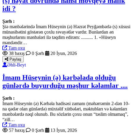
(s) həyat dövründə hansı mövqeyə malik
idi ?
Şərh :
Şiə mənbələrində İmam Hüseynin (ə) Həzrət Peyğəmbərlə (s) xüsusi
münasibətini göstərən çoxlu rəvayətlər vardır. Bunlardan ən
məşhurlarını mənbələri ilə təqdim edirəm: .......... 1. «Hüseyn
məndəndir…
Tam oxu
38 baxış
0 Şərh
20 İyun, 2026
Paylaş
Əhli-Beyt
İmam Hüseynin (ə) kərbəlada olduğu
günlərdə buyurduğu məşhur kəlamlar ....
Şərh :
İmam Hüseynin (ə) Kərbəla hadisəsi zamanı (məhərrəmin 2-dən 10-
na qədər olan günlərdə) müxtəlif xütbələri, məktubları və kəlamları
mənbələrdə nəql olunub. Bu sözlərin çoxu onun “təslim olmamaq”,
“zill…
Tam oxu
57 baxış
0 Şərh
13 İyun, 2026