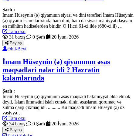
Şərh :
İmam Hüseynin (ə) qiyamının siyasi və dini tərəfləri İmam Hüseynin
(ə) qiyamı İslam tarixində həm dini, həm də siyasi mahiyyət daşıyan
ən mühüm hadisələrdən biridir. O Hicri 61-ci ildə (680-ci il) …
Tam oxu
31 baxış
0 Şərh
20 İyun, 2026
Paylaş
Əhli-Beyt
İmam Hüseynin (ə) qiyamının əsas
məqsədləri nələr idi ? Həzrətin
kəlamlarında
Şərh :
İmam Hüseynin (ə) qiyamının əsas məqsədi hakimiyyət əldə etmək
deyil, İslam ümmətini islah etmək, dinin əsaslarını qorumaq və
zülmə qarşı çıxmaq idi. .......... Bu məqsədi İmam Hüseyn (ə) öz
vəsiyyə…
Tam oxu
34 baxış
0 Şərh
20 İyun, 2026
Paylaş
Tarixi Faktlar