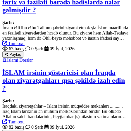
tarix və fəziləti barədə hədislərdə nələr
gəlmişdir ?
Şərh :
İmam Əli ibn Əbu Talibın qəbrini ziyarət etmək şiə İslam maarifində
ən fəzilətli ziyarətlərdən hesab olunur. Bu ziyarət həm Allah-Təalaya
yaxınlaşmaq, həm də Əhli-beytə məhəbbət və itaətin ifadəsi say…
Tam oxu
63 baxış
0 Şərh
09 İyul, 2026
Paylaş
İslami Dərslər
İSLAM irsinin göstəricisi olan İraqda
olan ziyarətgahları qısa şəkildə izah edin
?
Şərh :
İraqdakı ziyarətgahlar – İslam irsinin müqəddəs məkanları ...........
İraq İslam tarixinin ən mühüm mərkəzlərindən biridir. Bu ölkədə
Allahın saleh bəndələrinin, Peyğəmbər (s) ailəsinin və imamların…
Tam oxu
82 baxış
0 Şərh
09 İyul, 2026