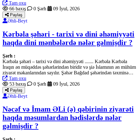
Tam oxu
66 baxış
0 Şərh
09 İyul, 2026
Paylaş
Əhli-Beyt
Kərbəla şəhəri - tarixi və dini əhəmiyyəti
haqda dini mənbələrdə nələr gəlmişdir ?
Şərh :
Kərbəla şəhəri – tarixi və dini əhəmiyyəti ....... Kərbəla Kərbəla
İraqın ən müqəddəs şəhərlərindən biridir və şiə İslamının ən mühüm
ziyarət məkanlarından sayılır. Şəhər Bağdad şəhərindən təxminə…
Tam oxu
53 baxış
0 Şərh
09 İyul, 2026
Paylaş
Əhli-Beyt
Nəcəf və İmam ƏLi (ə) qəbirinin ziyarəti
haqda məsumlardan hədislərdə nələr
gəlmişdir ?
Şərh :