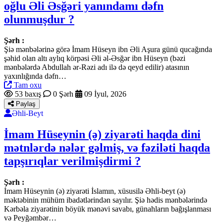
oğlu Əli Əsğəri yanındamı dəfn
olunmuşdur ?
Şərh :
Şiə mənbələrinə görə İmam Hüseyn ibn Əli Aşura günü qucağında
şəhid olan altı aylıq körpəsi Əli əl-Əsğər ibn Hüseyn (bəzi
mənbələrdə Abdullah ər-Rəzi adı ilə də qeyd edilir) atasının
yaxınlığında dəfn…
Tam oxu
53 baxış
0 Şərh
09 İyul, 2026
Paylaş
Əhli-Beyt
İmam Hüseynin (ə) ziyarəti haqda dini
mətnlərdə nələr gəlmiş, və fəziləti haqda
tapşırıqlar verilmişdirmi ?
Şərh :
İmam Hüseynin (ə) ziyarəti İslamın, xüsusilə Əhli-beyt (ə)
məktəbinin mühüm ibadətlərindən sayılır. Şiə hədis mənbələrində
Kərbəla ziyarətinin böyük mənəvi savabı, günahların bağışlanması
və Peyğəmbər…